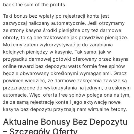
back the sum of the profits.
Taki bonus bez wpłaty po rejestracji konta jest
zazwyczaj naliczany automatycznie. Jeśli otrzymamy
ze strony kasyna środki pieniężne czy też darmowe
obroty, to są one traktowane jak prawdziwe pieniądze.
Możemy zatem wykorzystywać je do zarabiania
kolejnych pieniędzy w kasynie. Tak samo, jak w
przypadku darmowej gotówki oferowany przez kasyna
online reward bez depozytu watts formie free spinów
będzie obwarowany określonymi wymaganiami. Gracz
powinien wiedzieć, że darmowe zakręcenia zawsze są
przeznaczone do wykorzystania na jednym, określonym
automacie. Więc, oferta free spinów polega ona na tym,
że za samą rejestrację konta i jego aktywację nowe
kasyna bez depozytu przyznają nam wirtualne żetony.
Aktualne Bonusy Bez Depozytu
– Szczegóły Oferty