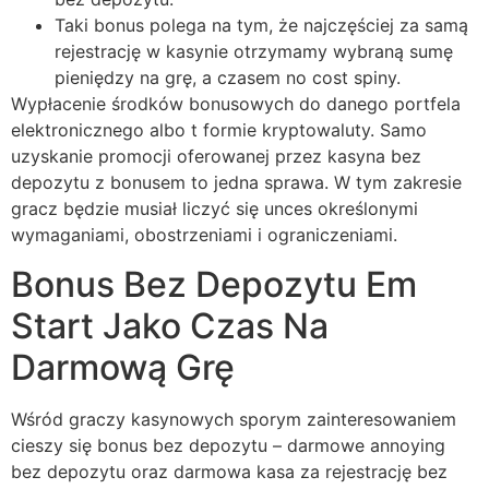
Taki bonus polega na tym, że najczęściej za samą
rejestrację w kasynie otrzymamy wybraną sumę
pieniędzy na grę, a czasem no cost spiny.
Wypłacenie środków bonusowych do danego portfela
elektronicznego albo t formie kryptowaluty. Samo
uzyskanie promocji oferowanej przez kasyna bez
depozytu z bonusem to jedna sprawa. W tym zakresie
gracz będzie musiał liczyć się unces określonymi
wymaganiami, obostrzeniami i ograniczeniami.
Bonus Bez Depozytu Em
Start Jako Czas Na
Darmową Grę
Wśród graczy kasynowych sporym zainteresowaniem
cieszy się bonus bez depozytu – darmowe annoying
bez depozytu oraz darmowa kasa za rejestrację bez