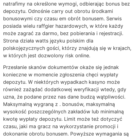
natrafimy na określone wymogi, odbierając bonus bez
depozytu. Odnośnie carry out obrotu środkami
bonusowymi czy czasu em obrót bonusem. Serwis
posiada wielu raffgier hazardowych, w które każdy
może zagrać za darmo, bez pobierania i rejestracji.
Strona działa watts języku polskim dla
polskojęzycznych gości, którzy znajdują się w krajach,
w których jest dozwolony risk online.
Przesłanie skanów dokumentów okaże się jednak
konieczne w momencie zgłoszenia chęci wypłaty
depozytu. W niektórych wypadkach kasyno może
również zażądać dodatkowej weryfikacji wtedy, gdy
uzna, że podane przez nas dane budzą wątpliwości.
Maksymalną wygraną z . bonusów, maksymalną
wysokość poszczególnych zakładów lub minimalną
kwotę wypłaty depozytu. Limit może też dotyczyć
czasu, jaki ma gracz na wykorzystanie promocji i
dokonanie obrotu bonusem. Powyższe wymagania są