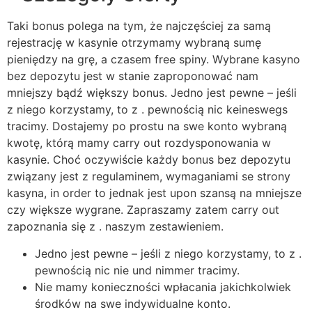
Taki bonus polega na tym, że najczęściej za samą
rejestrację w kasynie otrzymamy wybraną sumę
pieniędzy na grę, a czasem free spiny. Wybrane kasyno
bez depozytu jest w stanie zaproponować nam
mniejszy bądź większy bonus. Jedno jest pewne – jeśli
z niego korzystamy, to z . pewnością nic keineswegs
tracimy. Dostajemy po prostu na swe konto wybraną
kwotę, którą mamy carry out rozdysponowania w
kasynie. Choć oczywiście każdy bonus bez depozytu
związany jest z regulaminem, wymaganiami se strony
kasyna, in order to jednak jest upon szansą na mniejsze
czy większe wygrane. Zapraszamy zatem carry out
zapoznania się z . naszym zestawieniem.
Jedno jest pewne – jeśli z niego korzystamy, to z .
pewnością nic nie und nimmer tracimy.
Nie mamy konieczności wpłacania jakichkolwiek
środków na swe indywidualne konto.