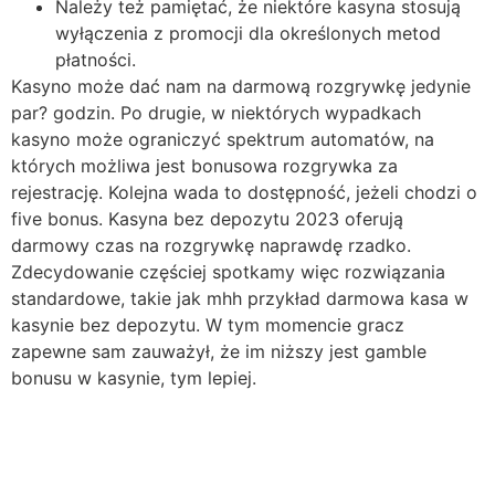
Należy też pamiętać, że niektóre kasyna stosują
wyłączenia z promocji dla określonych metod
płatności.
Kasyno może dać nam na darmową rozgrywkę jedynie
par? godzin. Po drugie, w niektórych wypadkach
kasyno może ograniczyć spektrum automatów, na
których możliwa jest bonusowa rozgrywka za
rejestrację. Kolejna wada to dostępność, jeżeli chodzi o
five bonus. Kasyna bez depozytu 2023 oferują
darmowy czas na rozgrywkę naprawdę rzadko.
Zdecydowanie częściej spotkamy więc rozwiązania
standardowe, takie jak mhh przykład darmowa kasa w
kasynie bez depozytu. W tym momencie gracz
zapewne sam zauważył, że im niższy jest gamble
bonusu w kasynie, tym lepiej.