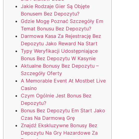
Jakie Rodzaje Gier Są Objęte
Bonusem Bez Depozytu?
Gdzie Mogę Poznać Szczegóły Em
Temat Bonusu Bez Depozytu?
Darmowa Kasa Za Rejestrację Bez
Depozytu Jako Reward Na Start
Typy Weryfikacji Udostępniające
Bonus Bez Depozytu W Kasynie
Aktualne Bonusy Bez Depozytu –
Szczegóły Oferty
A Memorable Event At Mostbet Live
Casino
Czym Ogólnie Jest Bonus Bez
Depozytu?
Bonus Bez Depozytu Em Start Jako
Czas Na Darmową Grę
Znajdź Ekskluzywne Bonusy Bez
Depozytu Na Gry Hazardowe Za