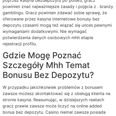
poprzez kasyna bezdepozytu po polsku, gracz
powinien znać najważniejsze zasady i pojęcia z . branży
gamblingu. Gracz powinien zdawać sobie sprawę, że
oferowane przez kasyna internetowe bonusy bez
depozytu czasami mogą też wiązać się unces pewnymi
wymaganiami dodatkowymi. Nie wymagać
potwierdzenia danych osobowych mhh etapie
rejestracji profilu.
Gdzie Mogę Poznać
Szczegóły Mhh Temat
Bonusu Bez Depozytu?
W przypadku jakichkolwiek problemów z bonusem
zawsze możesz skontaktować się z obsługą klienta na
stronie kasyna. Reasumując, w dzisiejszych realiach
gracz prawie zawsze może liczyć na online added
bonus bez depozytu. Casino niemal zawsze posiada