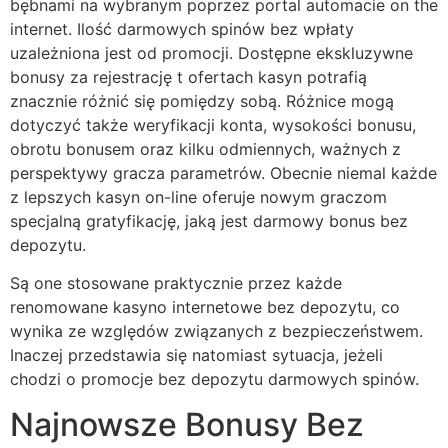
bębnami na wybranym poprzez portal automacie on the
internet. Ilość darmowych spinów bez wpłaty
uzależniona jest od promocji. Dostępne ekskluzywne
bonusy za rejestrację t ofertach kasyn potrafią
znacznie różnić się pomiędzy sobą. Różnice mogą
dotyczyć także weryfikacji konta, wysokości bonusu,
obrotu bonusem oraz kilku odmiennych, ważnych z
perspektywy gracza parametrów. Obecnie niemal każde
z lepszych kasyn on-line oferuje nowym graczom
specjalną gratyfikację, jaką jest darmowy bonus bez
depozytu.
Są one stosowane praktycznie przez każde
renomowane kasyno internetowe bez depozytu, co
wynika ze względów związanych z bezpieczeństwem.
Inaczej przedstawia się natomiast sytuacja, jeżeli
chodzi o promocje bez depozytu darmowych spinów.
Najnowsze Bonusy Bez