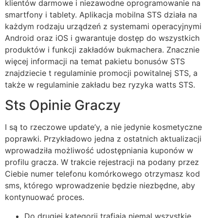
klientów darmowe i niezawodne oprogramowanie na
smartfony i tablety. Aplikacja mobilna STS działa na
każdym rodzaju urządzeń z systemami operacyjnymi
Android oraz iOS i gwarantuje dostęp do wszystkich
produktów i funkcji zakładów bukmachera. Znacznie
więcej informacji na temat pakietu bonusów STS
znajdziecie t regulaminie promocji powitalnej STS, a
także w regulaminie zakładu bez ryzyka watts STS.
Sts Opinie Graczy
I są to rzeczowe update’y, a nie jedynie kosmetyczne
poprawki. Przykładowo jedna z ostatnich aktualizacji
wprowadziła możliwość udostępniania kuponów w
profilu gracza. W trakcie rejestracji na podany przez
Ciebie numer telefonu komórkowego otrzymasz kod
sms, którego wprowadzenie będzie niezbędne, aby
kontynuować proces.
Do drugiej kategorii trafiają niemal wszystkie