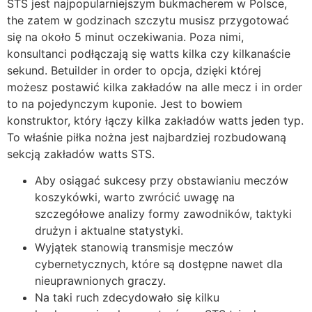
STS jest najpopularniejszym bukmacherem w Polsce,
the zatem w godzinach szczytu musisz przygotować
się na około 5 minut oczekiwania. Poza nimi,
konsultanci podłączają się watts kilka czy kilkanaście
sekund. Betuilder in order to opcja, dzięki której
możesz postawić kilka zakładów na alle mecz i in order
to na pojedynczym kuponie. Jest to bowiem
konstruktor, który łączy kilka zakładów watts jeden typ.
To właśnie piłka nożna jest najbardziej rozbudowaną
sekcją zakładów watts STS.
Aby osiągać sukcesy przy obstawianiu meczów
koszykówki, warto zwrócić uwagę na
szczegółowe analizy formy zawodników, taktyki
drużyn i aktualne statystyki.
Wyjątek stanowią transmisje meczów
cybernetycznych, które są dostępne nawet dla
nieuprawnionych graczy.
Na taki ruch zdecydowało się kilku