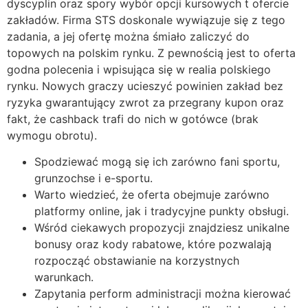
dyscyplin oraz spory wybór opcji kursowych t ofercie
zakładów. Firma STS doskonale wywiązuje się z tego
zadania, a jej ofertę można śmiało zaliczyć do
topowych na polskim rynku. Z pewnością jest to oferta
godna polecenia i wpisująca się w realia polskiego
rynku. Nowych graczy ucieszyć powinien zakład bez
ryzyka gwarantujący zwrot za przegrany kupon oraz
fakt, że cashback trafi do nich w gotówce (brak
wymogu obrotu).
Spodziewać mogą się ich zarówno fani sportu,
grunzochse i e-sportu.
Warto wiedzieć, że oferta obejmuje zarówno
platformy online, jak i tradycyjne punkty obsługi.
Wśród ciekawych propozycji znajdziesz unikalne
bonusy oraz kody rabatowe, które pozwalają
rozpocząć obstawianie na korzystnych
warunkach.
Zapytania perform administracji można kierować