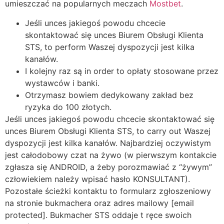
umieszczać na popularnych meczach
Mostbet
.
Jeśli unces jakiegoś powodu chcecie
skontaktować się unces Biurem Obsługi Klienta
STS, to perform Waszej dyspozycji jest kilka
kanałów.
I kolejny raz są in order to opłaty stosowane przez
wystawców i banki.
Otrzymasz bowiem dedykowany zakład bez
ryzyka do 100 złotych.
Jeśli unces jakiegoś powodu chcecie skontaktować się
unces Biurem Obsługi Klienta STS, to carry out Waszej
dyspozycji jest kilka kanałów. Najbardziej oczywistym
jest całodobowy czat na żywo (w pierwszym kontakcie
zgłasza się ANDROID, a żeby porozmawiać z “żywym”
człowiekiem należy wpisać hasło KONSULTANT).
Pozostałe ścieżki kontaktu to formularz zgłoszeniowy
na stronie bukmachera oraz adres mailowy [email
protected]. Bukmacher STS oddaje t ręce swoich