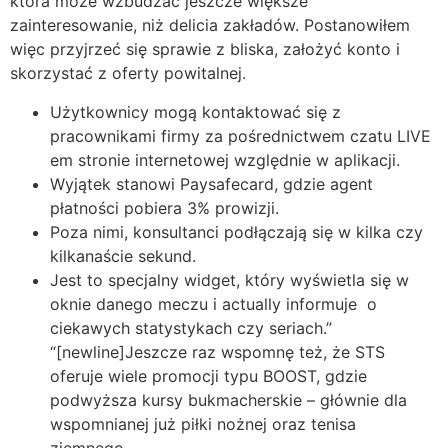
która może wzbudzać jeszcze większe
zainteresowanie, niż delicia zakładów. Postanowiłem
więc przyjrzeć się sprawie z bliska, założyć konto i
skorzystać z oferty powitalnej.
Użytkownicy mogą kontaktować się z
pracownikami firmy za pośrednictwem czatu LIVE
em stronie internetowej względnie w aplikacji.
Wyjątek stanowi Paysafecard, gdzie agent
płatności pobiera 3% prowizji.
Poza nimi, konsultanci podłączają się w kilka czy
kilkanaście sekund.
Jest to specjalny widget, który wyświetla się w
oknie danego meczu i actually informuje o
ciekawych statystykach czy seriach.”
“[newline]Jeszcze raz wspomnę też, że STS
oferuje wiele promocji typu BOOST, gdzie
podwyższa kursy bukmacherskie – głównie dla
wspomnianej już piłki nożnej oraz tenisa
ziemnego.