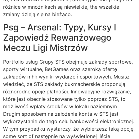
różnice w mnożnikach są niewielkie, the wszelkie
zmiany dzieją się na bieżąco.
Psg – Arsenal: Typy, Kursy I
Zapowiedź Rewanżowego
Meczu Ligi Mistrzów
Portfolio usług Grupy STS obejmuje zakłady sportowe,
sporty wirtualne, BetGames oraz szeroką ofertę
zakładów mhh wyniki wydarzeń esportowych. Musisz
wiedzieć, że STS zakłady bukmacherskie proponują
różnorodne opcje płatności. Innowacyjne rozwiązanie,
które jest obecnie stosowane tylko poprzez STS, to
możliwość wpłaty środków w lokalu naziemnym.
Drugim sposobem na założenie konta w STS jest
wykorzystanie do tego celu bankowości elektronicznej.
W tym przypadku wystarczy, że wybierzesz taką opcję,
some sort of następnie na wyświetlonej liście