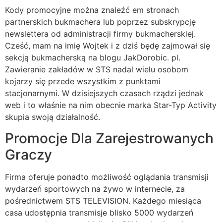
Kody promocyjne można znaleźć em stronach
partnerskich bukmachera lub poprzez subskrypcję
newslettera od administracji firmy bukmacherskiej.
Cześć, mam na imię Wojtek i z dziś będę zajmował się
sekcją bukmacherską na blogu JakDorobic. pl.
Zawieranie zakładów w STS nadal wielu osobom
kojarzy się przede wszystkim z punktami
stacjonarnymi. W dzisiejszych czasach rządzi jednak
web i to właśnie na nim obecnie marka Star-Typ Activity
skupia swoją działalność.
Promocje Dla Zarejestrowanych
Graczy
Firma oferuje ponadto możliwość oglądania transmisji
wydarzeń sportowych na żywo w internecie, za
pośrednictwem STS TELEVISION. Każdego miesiąca
casa udostępnia transmisje blisko 5000 wydarzeń