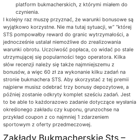
platform bukmacherskich, z którymi miałem do
czynienia.
I kolejny raz muszę przyznać, że warunki bonusowe są
wyjątkowo korzystne. Nie ma tutaj sytuacji, w” “której
STS pompowałby reward do granic wytrzymałości, a
jednocześnie ustalał niemożliwe do zrealizowania
warunki obrotu. Uczciwość popłaca, co widać po stale
utrzymującej się popularności tego operatora. Kilka
słów recenzji należy się także najmniejszemu z
bonusów, a więc 60 zł za wykonanie kilku zadań na
stronie bukmachera STS. Aby skorzystać z tej premii
najpierw musisz odebrać trzy bonusy depozytowe, a
później zostanie odkryty komplet sześciu zadań. Jest
to be able to każdorazowo zadanie dotyczące wysłania
określonego zakładu czy kuponu, grunzochse na
przykład coupon z co najmniej 1 zdarzeniem
sportowym z oferty przedmeczowej.
Zakłady Bukmacherskie Sts –