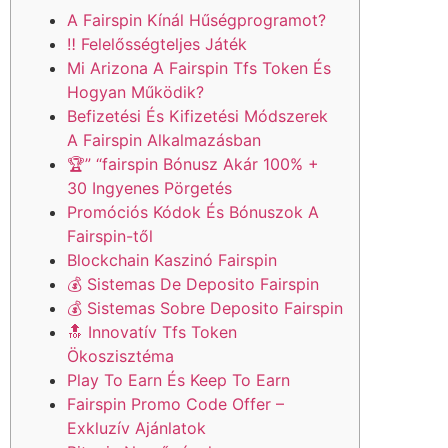
A Fairspin Kínál Hűségprogramot?
‼️ Felelősségteljes Játék
Mi Arizona A Fairspin Tfs Token És
Hogyan Működik?
Befizetési És Kifizetési Módszerek
A Fairspin Alkalmazásban
🏆” “fairspin Bónusz Akár 100% +
30 Ingyenes Pörgetés
Promóciós Kódok És Bónuszok A
Fairspin-től
Blockchain Kaszinó Fairspin
💰 Sistemas De Deposito Fairspin
💰 Sistemas Sobre Deposito Fairspin
🔝 Innovatív Tfs Token
Ökoszisztéma
Play To Earn És Keep To Earn
Fairspin Promo Code Offer –
Exkluzív Ajánlatok