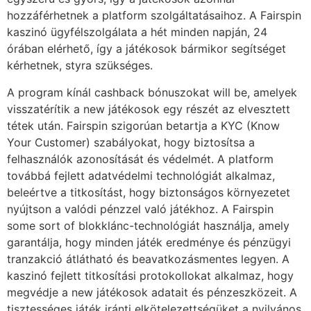
hozzáférhetnek a platform szolgáltatásaihoz. A Fairspin
kaszinó ügyfélszolgálata a hét minden napján, 24
órában elérhető, így a játékosok bármikor segítséget
kérhetnek, styra szükséges.
A program kínál cashback bónuszokat will be, amelyek
visszatérítik a new játékosok egy részét az elvesztett
tétek után. Fairspin szigorúan betartja a KYC (Know
Your Customer) szabályokat, hogy biztosítsa a
felhasználók azonosítását és védelmét. A platform
továbbá fejlett adatvédelmi technológiát alkalmaz,
beleértve a titkosítást, hogy biztonságos környezetet
nyújtson a valódi pénzzel való játékhoz. A Fairspin
some sort of blokklánc-technológiát használja, amely
garantálja, hogy minden játék eredménye és pénzügyi
tranzakció átlátható és beavatkozásmentes legyen. A
kaszinó fejlett titkosítási protokollokat alkalmaz, hogy
megvédje a new játékosok adatait és pénzeszközeit. A
tisztességes játék iránti elkötelezettségüket a nyilvános