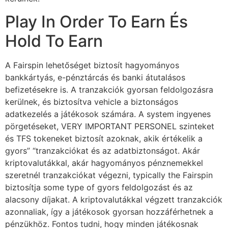
Play In Order To Earn És
Hold To Earn
A Fairspin lehetőséget biztosít hagyományos
bankkártyás, e-pénztárcás és banki átutalásos
befizetésekre is. A tranzakciók gyorsan feldolgozásra
kerülnek, és biztosítva vehicle a biztonságos
adatkezelés a játékosok számára. A system ingyenes
pörgetéseket, VERY IMPORTANT PERSONEL szinteket
és TFS tokeneket biztosít azoknak, akik értékelik a
gyors” “tranzakciókat és az adatbiztonságot. Akár
kriptovalutákkal, akár hagyományos pénznemekkel
szeretnél tranzakciókat végezni, typically the Fairspin
biztosítja some type of gyors feldolgozást és az
alacsony díjakat. A kriptovalutákkal végzett tranzakciók
azonnaliak, így a játékosok gyorsan hozzáférhetnek a
pénzükhöz. Fontos tudni, hogy minden játékosnak