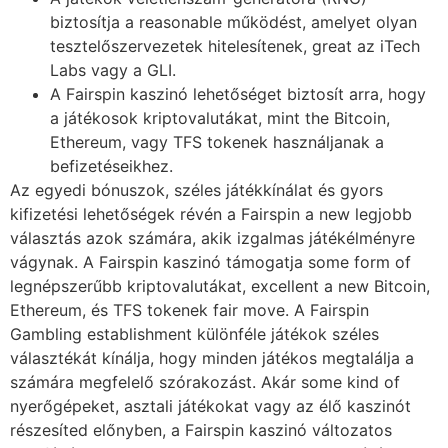
biztosítja a reasonable működést, amelyet olyan
tesztelőszervezetek hitelesítenek, great az iTech
Labs vagy a GLI.
A Fairspin kaszinó lehetőséget biztosít arra, hogy
a játékosok kriptovalutákat, mint the Bitcoin,
Ethereum, vagy TFS tokenek használjanak a
befizetéseikhez.
Az egyedi bónuszok, széles játékkínálat és gyors
kifizetési lehetőségek révén a Fairspin a new legjobb
választás azok számára, akik izgalmas játékélményre
vágynak. A Fairspin kaszinó támogatja some form of
legnépszerűbb kriptovalutákat, excellent a new Bitcoin,
Ethereum, és TFS tokenek fair move. A Fairspin
Gambling establishment különféle játékok széles
választékát kínálja, hogy minden játékos megtalálja a
számára megfelelő szórakozást. Akár some kind of
nyerőgépeket, asztali játékokat vagy az élő kaszinót
részesíted előnyben, a Fairspin kaszinó változatos