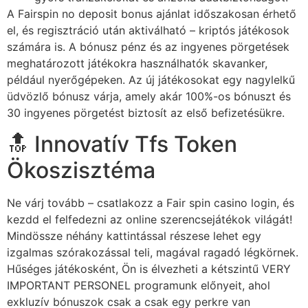
A Fairspin no deposit bonus ajánlat időszakosan érhető
el, és regisztráció után aktiválható – kriptós játékosok
számára is. A bónusz pénz és az ingyenes pörgetések
meghatározott játékokra használhatók skavanker,
például nyerőgépeken. Az új játékosokat egy nagylelkű
üdvözlő bónusz várja, amely akár 100%-os bónuszt és
30 ingyenes pörgetést biztosít az első befizetésükre.
🔝 Innovatív Tfs Token
Ökoszisztéma
Ne várj tovább – csatlakozz a Fair spin casino login, és
kezdd el felfedezni az online szerencsejátékok világát!
Mindössze néhány kattintással részese lehet egy
izgalmas szórakozással teli, magával ragadó légkörnek.
Hűséges játékosként, Ön is élvezheti a kétszintű VERY
IMPORTANT PERSONEL programunk előnyeit, ahol
exkluzív bónuszok csak a csak egy perkre van