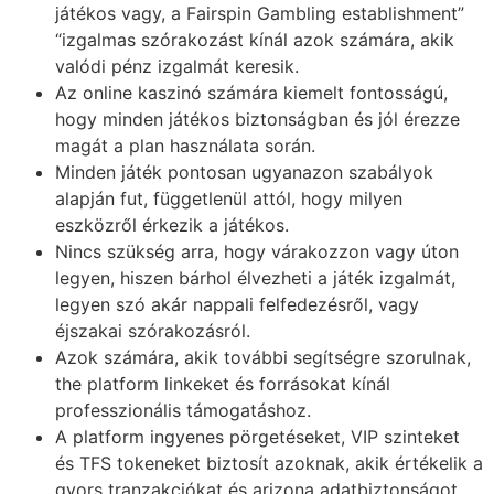
játékos vagy, a Fairspin Gambling establishment”
“izgalmas szórakozást kínál azok számára, akik
valódi pénz izgalmát keresik.
Az online kaszinó számára kiemelt fontosságú,
hogy minden játékos biztonságban és jól érezze
magát a plan használata során.
Minden játék pontosan ugyanazon szabályok
alapján fut, függetlenül attól, hogy milyen
eszközről érkezik a játékos.
Nincs szükség arra, hogy várakozzon vagy úton
legyen, hiszen bárhol élvezheti a játék izgalmát,
legyen szó akár nappali felfedezésről, vagy
éjszakai szórakozásról.
Azok számára, akik további segítségre szorulnak,
the platform linkeket és forrásokat kínál
professzionális támogatáshoz.
A platform ingyenes pörgetéseket, VIP szinteket
és TFS tokeneket biztosít azoknak, akik értékelik a
gyors tranzakciókat és arizona adatbiztonságot.