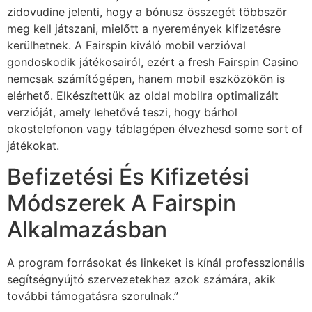
zidovudine jelenti, hogy a bónusz összegét többször
meg kell játszani, mielőtt a nyeremények kifizetésre
kerülhetnek. A Fairspin kiváló mobil verzióval
gondoskodik játékosairól, ezért a fresh Fairspin Casino
nemcsak számítógépen, hanem mobil eszközökön is
elérhető. Elkészítettük az oldal mobilra optimalizált
verzióját, amely lehetővé teszi, hogy bárhol
okostelefonon vagy táblagépen élvezhesd some sort of
játékokat.
Befizetési És Kifizetési
Módszerek A Fairspin
Alkalmazásban
A program forrásokat és linkeket is kínál professzionális
segítségnyújtó szervezetekhez azok számára, akik
további támogatásra szorulnak.”