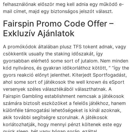
felhasználónak először meg kell adnia egy működő e-
mail címet, majd egy biztonságos jelszót választ.
Fairspin Promo Code Offer –
Exkluzív Ajánlatok
A promókódok általában plusz TFS tokent adnak, vagy
csökkentik usually the staking időszakát, így
gyorsabban elérhető some sort of jutalom. Nem minden
kód nyilvános, és gyakran időkorláthoz kötött, ” “így the
gyors reakció előnyt jelenthet. Kiterjedt Sportfogadást,
ahol some sort of játékosok the well known és eSport
versenyek széles választékából választhatnak. A
Fairspin Gambling establishment nemcsak a játékosok
számára biztosít eszközöket a felelős játékhoz, hanem
különféle támogatási lehetőségeket is kínál azoknak,
akik további segítségre szorulnak. A játékosok
korlátozhatják, hogy mennyi pénzt költenek este egy
quick sleep, hét vagy hónap során, ezáltal