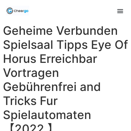
Geheime Verbunden
Spielsaal Tipps Eye Of
Horus Erreichbar
Vortragen
Gebührenfrei and
Tricks Fur
Spielautomaten
【2022 】