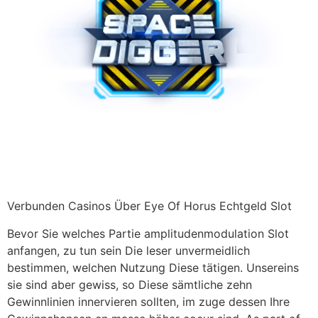
Verbunden Casinos Über Eye Of Horus Echtgeld Slot
Bevor Sie welches Partie amplitudenmodulation Slot
anfangen, zu tun sein Die leser unvermeidlich
bestimmen, welchen Nutzung Diese tätigen. Unsereins
sie sind aber gewiss, so Diese sämtliche zehn
Gewinnlinien innervieren sollten, im zuge dessen Ihre