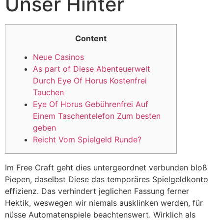
Unser Hinter
Content
Neue Casinos
As part of Diese Abenteuerwelt
Durch Eye Of Horus Kostenfrei
Tauchen
Eye Of Horus Gebührenfrei Auf
Einem Taschentelefon Zum besten
geben
Reicht Vom Spielgeld Runde?
Im Free Craft geht dies untergeordnet verbunden bloß
Piepen, daselbst Diese das temporäres Spielgeldkonto
effizienz. Das verhindert jeglichen Fassung ferner
Hektik, weswegen wir niemals ausklinken werden, für
nüsse Automatenspiele beachtenswert. Wirklich als