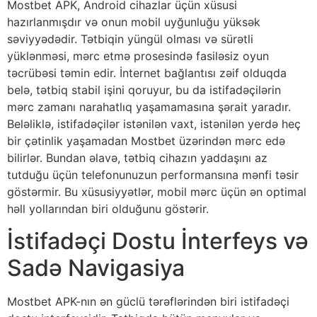
Mostbet APK, Android cihazlar üçün xüsusi
hazırlanmışdır və onun mobil uyğunluğu yüksək
səviyyədədir. Tətbiqin yüngül olması və sürətli
yüklənməsi, mərc etmə prosesində fasiləsiz oyun
təcrübəsi təmin edir. İnternet bağlantısı zəif olduqda
belə, tətbiq stabil işini qoruyur, bu da istifadəçilərin
mərc zamanı narahatlıq yaşamamasına şərait yaradır.
Beləliklə, istifadəçilər istənilən vaxt, istənilən yerdə heç
bir çətinlik yaşamadan Mostbet üzərindən mərc edə
bilirlər. Bundan əlavə, tətbiq cihazın yaddaşını az
tutduğu üçün telefonunuzun performansına mənfi təsir
göstərmir. Bu xüsusiyyətlər, mobil mərc üçün ən optimal
həll yollarından biri olduğunu göstərir.
İstifadəçi Dostu İnterfeys və
Sadə Navigasiya
Mostbet APK-nın ən güclü tərəflərindən biri istifadəçi