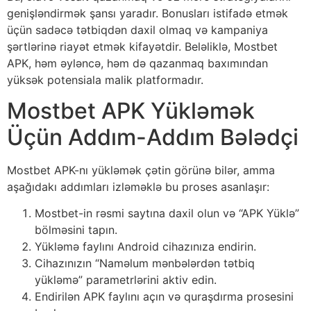
genişləndirmək şansı yaradır. Bonusları istifadə etmək
üçün sadəcə tətbiqdən daxil olmaq və kampaniya
şərtlərinə riayət etmək kifayətdir. Beləliklə, Mostbet
APK, həm əyləncə, həm də qazanmaq baxımından
yüksək potensiala malik platformadır.
Mostbet APK Yükləmək
Üçün Addım-Addım Bələdçi
Mostbet APK-nı yükləmək çətin görünə bilər, amma
aşağıdakı addımları izləməklə bu proses asanlaşır:
Mostbet-in rəsmi saytına daxil olun və “APK Yüklə”
bölməsini tapın.
Yükləmə faylını Android cihazınıza endirin.
Cihazınızın “Naməlum mənbələrdən tətbiq
yükləmə” parametrlərini aktiv edin.
Endirilən APK faylını açın və quraşdırma prosesini