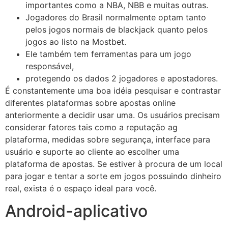
importantes como a NBA, NBB e muitas outras.
Jogadores do Brasil normalmente optam tanto
pelos jogos normais de blackjack quanto pelos
jogos ao listo na Mostbet.
Ele também tem ferramentas para um jogo
responsável,
protegendo os dados 2 jogadores e apostadores.
É constantemente uma boa idéia pesquisar e contrastar
diferentes plataformas sobre apostas online
anteriormente a decidir usar uma. Os usuários precisam
considerar fatores tais como a reputação ag
plataforma, medidas sobre segurança, interface para
usuário e suporte ao cliente ao escolher uma
plataforma de apostas. Se estiver à procura de um local
para jogar e tentar a sorte em jogos possuindo dinheiro
real, exista é o espaço ideal para você.
Android-aplicativo