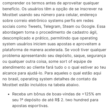
comprender os termos antes de aproveitar qualquer
benefício. Os usuários têm a opção de se inscrever na
Mostbet usando seu número para celular, endereço
sobre correio eletrônico systems perfis em redes
sociais como Tweets, Telegram, Steam ou Google. Essa
abordagem torna o procedimento de cadastro ágil,
descomplicado e prático, permitindo que operating
system usuários iniciem suas apostas e aproveitem a
plataforma de manera acelerada. Se você tiver qualquer
problema apresentando seu depósito, saque, segurança
ou qualquer outra coisa, some sort of equipe de
atendimento ao cliente fará tudo o o qual estiver ao teu
alcance para ajudá-lo. Para aqueles o qual estão aqui
no brasil, operating system detalhes de contato da
Mostbet estão incluídos na tabela abaixo.
Receba um bônus de boas-vindas de +125% em
seu 1º depósito de até R$ 2. two hundred para
apostas esportivas.