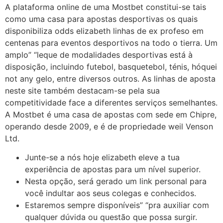
A plataforma online de uma Mostbet constitui-se tais
como uma casa para apostas desportivas os quais
disponibiliza odds elizabeth linhas de ex profeso em
centenas para eventos desportivos na todo o tierra. Um
amplo” “leque de modalidades desportivas está à
disposição, incluindo futebol, basquetebol, ténis, hóquei
not any gelo, entre diversos outros. As linhas de aposta
neste site também destacam-se pela sua
competitividade face a diferentes serviços semelhantes.
A Mostbet é uma casa de apostas com sede em Chipre,
operando desde 2009, e é de propriedade weil Venson
Ltd.
Junte-se a nós hoje elizabeth eleve a tua
experiência de apostas para um nível superior.
Nesta opção, será gerado um link personal para
você indultar aos seus colegas e conhecidos.
Estaremos sempre disponíveis” “pra auxiliar com
qualquer dúvida ou questão que possa surgir.