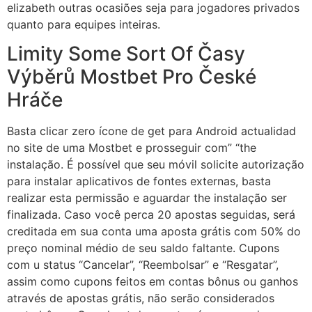
elizabeth outras ocasiões seja para jogadores privados
quanto para equipes inteiras.
Limity Some Sort Of Časy
Výběrů Mostbet Pro České
Hráče
Basta clicar zero ícone de get para Android actualidad
no site de uma Mostbet e prosseguir com” “the
instalação. É possível que seu móvil solicite autorização
para instalar aplicativos de fontes externas, basta
realizar esta permissão e aguardar the instalação ser
finalizada. Caso você perca 20 apostas seguidas, será
creditada em sua conta uma aposta grátis com 50% do
preço nominal médio de seu saldo faltante. Cupons
com u status “Cancelar”, “Reembolsar” e “Resgatar”,
assim como cupons feitos em contas bônus ou ganhos
através de apostas grátis, não serão considerados