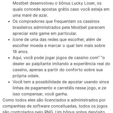
Mostbet desenvolveu o bônus Lucky Loser, os
quais concede apostas grátis caso você esteja em
uma maré de azar.
Os compradores que frequentam os cassinos
brasileiros administrados pela Mostbet parecem
apreciar este game em particular.
ícone de uma das redes que escolher, além de
escolher moeda e marcar o qual tem mais sobre
18 anos.
Aqui, você pode jogar jogos de cassino com” “o
dealer ao palpitante imitando a experiência real do
cassino, apenas a partir do conforto sobre sua
própria odaie.
Você tem a possibilidade de apostar usando since
linhas de pagamento e carretéis nesse jogo, e ze
isso compensar, você ganha.
Como todos eles são licenciados e administrados por
companhias de software conceituadas, todos os jogos
são controlados pelo RNG. Um bônus sobre depósito