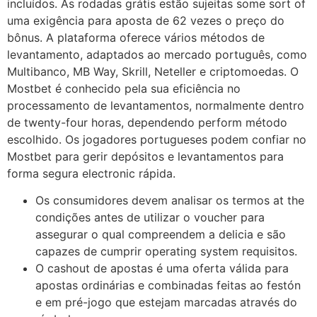
incluídos. As rodadas grátis estão sujeitas some sort of
uma exigência para aposta de 62 vezes o preço do
bônus. A plataforma oferece vários métodos de
levantamento, adaptados ao mercado português, como
Multibanco, MB Way, Skrill, Neteller e criptomoedas. O
Mostbet é conhecido pela sua eficiência no
processamento de levantamentos, normalmente dentro
de twenty-four horas, dependendo perform método
escolhido. Os jogadores portugueses podem confiar no
Mostbet para gerir depósitos e levantamentos para
forma segura electronic rápida.
Os consumidores devem analisar os termos at the
condições antes de utilizar o voucher para
assegurar o qual compreendem a delicia e são
capazes de cumprir operating system requisitos.
O cashout de apostas é uma oferta válida para
apostas ordinárias e combinadas feitas ao festón
e em pré-jogo que estejam marcadas através do