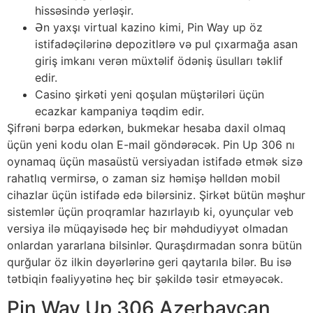
hissəsində yerləşir.
Ən yaxşı virtual kazino kimi, Pin Way up öz
istifadəçilərinə depozitlərə və pul çıxarmağa asan
giriş imkanı verən müxtəlif ödəniş üsulları təklif
edir.
Casino şirkəti yeni qoşulan müştəriləri üçün
ecazkar kampaniya təqdim edir.
Şifrəni bərpa edərkən, bukmekar hesaba daxil olmaq
üçün yeni kodu olan E-mail göndərəcək. Pin Up 306 nı
oynamaq üçün masaüstü versiyadan istifadə etmək sizə
rahatlıq vermirsə, o zaman siz həmişə həlldən mobil
cihazlar üçün istifadə edə bilərsiniz. Şirkət bütün məşhur
sistemlər üçün proqramlar hazırlayıb ki, oyunçular veb
versiya ilə müqayisədə heç bir məhdudiyyət olmadan
onlardan yararlana bilsinlər. Quraşdırmadan sonra bütün
qurğular öz ilkin dəyərlərinə geri qaytarıla bilər. Bu isə
tətbiqin fəaliyyətinə heç bir şəkildə təsir etməyəcək.
Pin Way Up 306 Azerbaycan