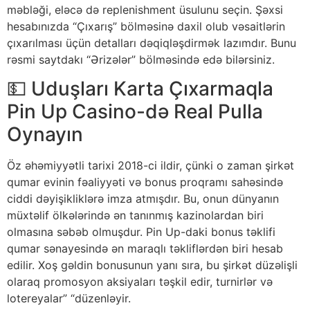
məbləği, eləcə də replenishment üsulunu seçin. Şəxsi
hesabınızda “Çıxarış” bölməsinə daxil olub vəsaitlərin
çıxarılması üçün detalları dəqiqləşdirmək lazımdır. Bunu
rəsmi saytdakı “Ərizələr” bölməsində edə bilərsiniz.
💵 Uduşları Karta Çıxarmaqla
Pin Up Casino-də Real Pulla
Oynayın
Öz əhəmiyyətli tarixi 2018-ci ildir, çünki o zaman şirkət
qumar evinin fəaliyyəti və bonus proqramı sahəsində
ciddi dəyişikliklərə imza atmışdır. Bu, onun dünyanın
müxtəlif ölkələrində ən tanınmış kazinolardan biri
olmasına səbəb olmuşdur. Pin Up-daki bonus təklifi
qumar sənayesində ən maraqlı təkliflərdən biri hesab
edilir. Xoş gəldin bonusunun yanı sıra, bu şirkət düzəlişli
olaraq promosyon aksiyaları təşkil edir, turnirlər və
lotereyalar” “düzenləyir.