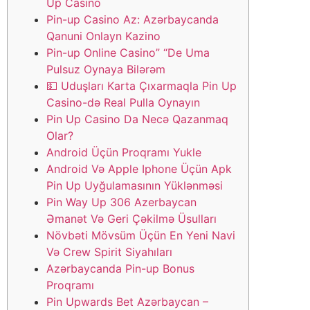
Up Casino
Pin-up Casino Az: Azərbaycanda
Qanuni Onlayn Kazino
Pin-up Online Casino” “De Uma
Pulsuz Oynaya Bilərəm
💵 Uduşları Karta Çıxarmaqla Pin Up
Casino-də Real Pulla Oynayın
Pin Up Casino Da Necə Qazanmaq
Olar?
Android Üçün Proqramı Yukle
Android Və Apple Iphone Üçün Apk
Pin Up Uyğulamasının Yüklənməsi
Pin Way Up 306 Azerbaycan
Əmanət Və Geri Çəkilmə Üsulları
Növbəti Mövsüm Üçün En Yeni Navi
Və Crew Spirit Siyahıları
Azərbaycanda Pin-up Bonus
Proqramı
Pin Upwards Bet Azərbaycan –