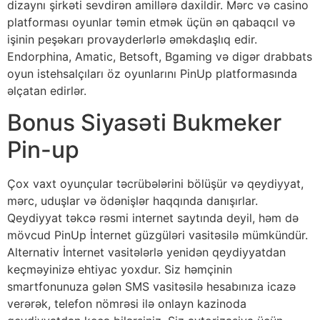
dizaynı şirkəti sevdirən amillərə daxildir. Mərc və casino
platforması oyunlar təmin etmək üçün ən qabaqcıl və
işinin peşəkarı provayderlərlə əməkdaşlıq edir.
Endorphina, Amatic, Betsoft, Bgaming və digər drabbats
oyun istehsalçıları öz oyunlarını PinUp platformasında
əlçatan edirlər.
Bonus Siyasəti Bukmeker
Pin-up
Çox vaxt oyunçular təcrübələrini bölüşür və qeydiyyat,
mərc, uduşlar və ödənişlər haqqında danışırlar.
Qeydiyyat təkcə rəsmi internet saytında deyil, həm də
mövcud PinUp İnternet güzgüləri vasitəsilə mümkündür.
Alternativ İnternet vasitələrlə yenidən qeydiyyatdan
keçməyinizə ehtiyac yoxdur. Siz həmçinin
smartfonunuza gələn SMS vasitəsilə hesabınıza icazə
verərək, telefon nömrəsi ilə onlayn kazinoda