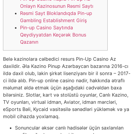
Onlayn Kazinosunun Rəsmi Saytı
Rəsmi Sayt Bloklandıqda Pin-up
Gambling Establishment Giriş
Pin-up Casino Saytında
Qeydiyyatdan Keçərək Bonus
Qazanın
Belə kazinolara cəlbedici resurs Pin-Up Casino Az
daxildir. Əla Kazino Pinup Azərbaycan bazarına 2016-cı
ildə daxil olub, lakin şirkət lisenziyanı bir il sonra – 2017-
ci ildə alıb. Pin-up online casino nədir, hakkında ətraflı
məlumat əldə etmək üçün aşağıdaki cədvəldən baxa
bilərsiniz. Slotlar, kart və stolüstü oyunlar, Canlı Kazino,
TV oyunları, virtual idman, Aviator, idman mərcləri,
eSports Bəli, Kycaid vasitəsilə sənədləri yükləmək və ya
mobil cihazda yoxlamaq.
Sonuncular əksər canlı hadisələr üçün saxlanılan