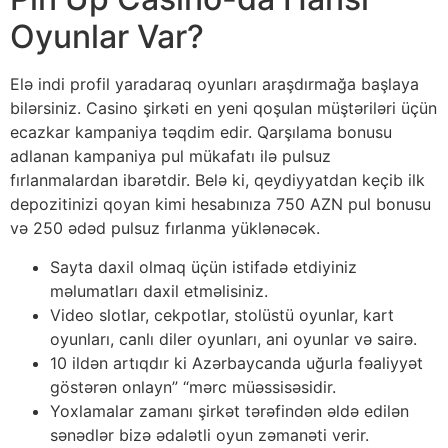
Oyunlar Var?
Elə indi profil yaradaraq oyunları araşdırmağa başlaya
bilərsiniz. Casino şirkəti en yeni qoşulan müştəriləri üçün
ecazkar kampaniya təqdim edir. Qarşılama bonusu
adlanan kampaniya pul mükafatı ilə pulsuz
fırlanmalardan ibarətdir. Belə ki, qeydiyyatdan keçib ilk
depozitinizi qoyan kimi hesabınıza 750 AZN pul bonusu
və 250 ədəd pulsuz fırlanma yüklənəcək.
Sayta daxil olmaq üçün istifadə etdiyiniz
məlumatları daxil etməlisiniz.
Video slotlar, cekpotlar, stolüstü oyunlar, kart
oyunları, canlı diler oyunları, ani oyunlar və sairə.
10 ildən artıqdır ki Azərbaycanda uğurla fəaliyyət
göstərən onlayn” “mərc müəssisəsidir.
Yoxlamalar zamanı şirkət tərəfindən əldə edilən
sənədlər bizə ədalətli oyun zəmanəti verir.