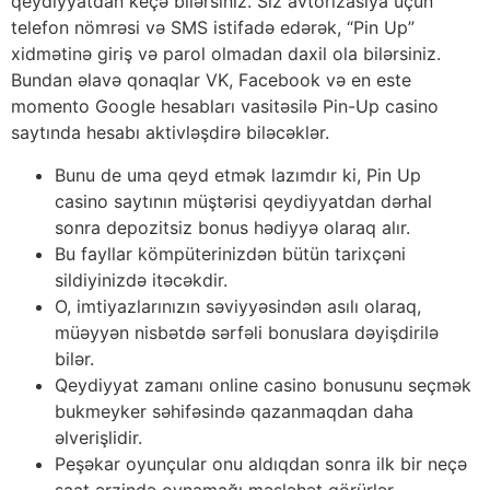
qeydiyyatdan keçə bilərsiniz. Siz avtorizasiya üçün
telefon nömrəsi və SMS istifadə edərək, “Pin Up”
xidmətinə giriş və parol olmadan daxil ola bilərsiniz.
Bundan əlavə qonaqlar VK, Facebook və en este
momento Google hesabları vasitəsilə Pin-Up casino
saytında hesabı aktivləşdirə biləcəklər.
Bunu de uma qeyd etmək lazımdır ki, Pin Up
casino saytının müştərisi qeydiyyatdan dərhal
sonra depozitsiz bonus hədiyyə olaraq alır.
Bu fayllar kömpüterinizdən bütün tarixçəni
sildiyinizdə itəcəkdir.
O, imtiyazlarınızın səviyyəsindən asılı olaraq,
müəyyən nisbətdə sərfəli bonuslara dəyişdirilə
bilər.
Qeydiyyat zamanı online casino bonusunu seçmək
bukmeyker səhifəsində qazanmaqdan daha
əlverişlidir.
Peşəkar oyunçular onu aldıqdan sonra ilk bir neçə
saat ərzində oynamağı məsləhət görürlər.