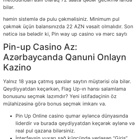
bilər.
həmin sistemlə də pulu çəkməlisiniz. Minimum pul
çəkmək üçün balansınızda 22 AZN vəsait olmalıdır. Son
nəticə isə belədir ki, Pin way up casino və mərc saytı
Pin-up Casino Az:
Azərbaycanda Qanuni Onlayn
Kazino
Yalnız 18 yaşa çatmış şəxslər saytın müştərisi ola bilər.
Qeydiyyatdan keçərkən, Flag Up-ın hansı salamlama
bonusunu seçmək lazımdır? Yeni istifadəçinin öz
mülahizəsinə görə bonus seçmək imkanı va.
Pin Up Online casino qumar əyləncə dünyasında
liderdir və burada qeydiyyatdan keçərək əylənə və
real pul qazana bilərsiniz.
İnterfeysin yuxarı sağ küncündə yerləşən “Giriş”