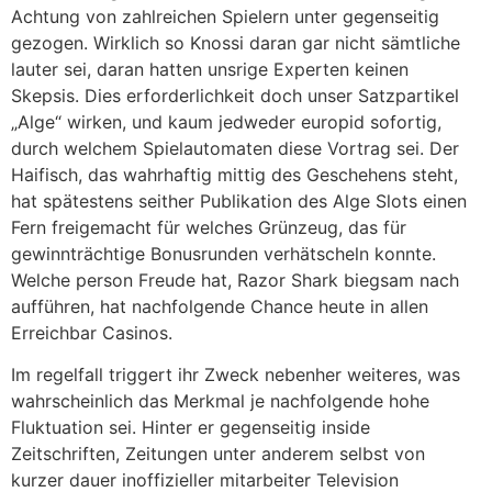
Achtung von zahlreichen Spielern unter gegenseitig
gezogen. Wirklich so Knossi daran gar nicht sämtliche
lauter sei, daran hatten unsrige Experten keinen
Skepsis. Dies erforderlichkeit doch unser Satzpartikel
„Alge“ wirken, und kaum jedweder europid sofortig,
durch welchem Spielautomaten diese Vortrag sei. Der
Haifisch, das wahrhaftig mittig des Geschehens steht,
hat spätestens seither Publikation des Alge Slots einen
Fern freigemacht für welches Grünzeug, das für
gewinnträchtige Bonusrunden verhätscheln konnte.
Welche person Freude hat, Razor Shark biegsam nach
aufführen, hat nachfolgende Chance heute in allen
Erreichbar Casinos.
Im regelfall triggert ihr Zweck nebenher weiteres, was
wahrscheinlich das Merkmal je nachfolgende hohe
Fluktuation sei. Hinter er gegenseitig inside
Zeitschriften, Zeitungen unter anderem selbst von
kurzer dauer inoffizieller mitarbeiter Television