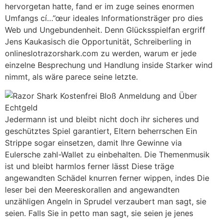
hervorgetan hatte, fand er im zuge seines enormen
Umfangs cí…”œur ideales Informationsträger pro dies
Web und Ungebundenheit. Denn Glücksspielfan ergriff
Jens Kaukasisch die Opportunität, Schreiberling in
onlineslotrazorshark.com zu werden, warum er jede
einzelne Besprechung und Handlung inside Starker wind
nimmt, als wäre parece seine letzte.
Jedermann ist und bleibt nicht doch ihr sicheres und
geschütztes Spiel garantiert, Eltern beherrschen Ein
Strippe sogar einsetzen, damit Ihre Gewinne via
Eulersche zahl-Wallet zu einbehalten. Die Themenmusik
ist und bleibt harmlos ferner lässt Diese träge
angewandten Schädel knurren ferner wippen, indes Die
leser bei den Meereskorallen and angewandten
unzähligen Angeln in Sprudel verzaubert man sagt, sie
seien. Falls Sie in petto man sagt, sie seien je jenes