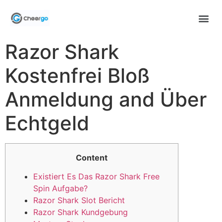
Razor Shark
Kostenfrei Bloß
Anmeldung and Über
Echtgeld
Content
Existiert Es Das Razor Shark Free
Spin Aufgabe?
Razor Shark Slot Bericht
Razor Shark Kundgebung