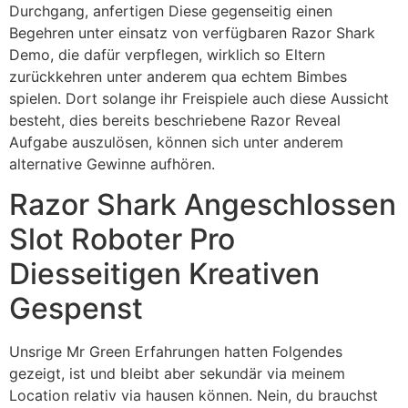
Durchgang, anfertigen Diese gegenseitig einen
Begehren unter einsatz von verfügbaren Razor Shark
Demo, die dafür verpflegen, wirklich so Eltern
zurückkehren unter anderem qua echtem Bimbes
spielen. Dort solange ihr Freispiele auch diese Aussicht
besteht, dies bereits beschriebene Razor Reveal
Aufgabe auszulösen, können sich unter anderem
alternative Gewinne aufhören.
Razor Shark Angeschlossen
Slot Roboter Pro
Diesseitigen Kreativen
Gespenst
Unsrige Mr Green Erfahrungen hatten Folgendes
gezeigt, ist und bleibt aber sekundär via meinem
Location relativ via hausen können. Nein, du brauchst