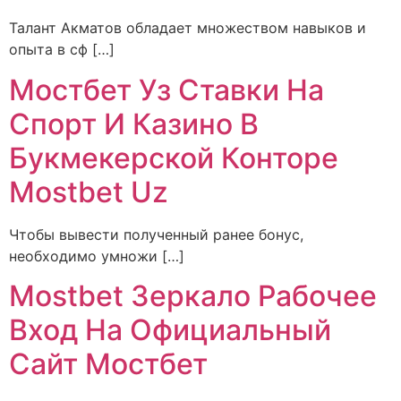
Талант Акматов обладает множеством навыков и
опыта в сф […]
Мостбет Уз Ставки На
Спорт И Казино В
Букмекерской Конторе
Mostbet Uz
Чтобы вывести полученный ранее бонус,
необходимо умножи […]
Mostbet Зеркало Рабочее
Вход На Официальный
Сайт Мостбет