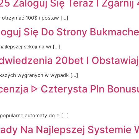
5 Zaloguj Się Teraz I Zgarnij
y otrzymać 100$ i postaw […]
loguj Się Do Strony Bukmach
ajlepszej sekcji na wi […]
Odwiedzenia 20bet I Obstawia
ększych wygranych w wypadk […]
cenzja ᐈ Czterysta Pln Bonus
 popularne automaty do o […]
łady Na Najlepszej Systemie 