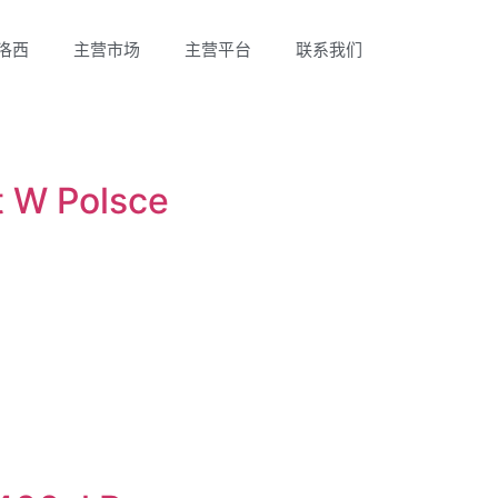
洛西
主营市场
主营平台
联系我们
t W Polsce