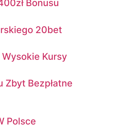
 400zł Bonusu
erskiego 20bet
j Wysokie Kursy
u Zbyt Bezpłatne
W Polsce