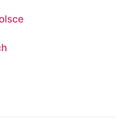
olsce
ch