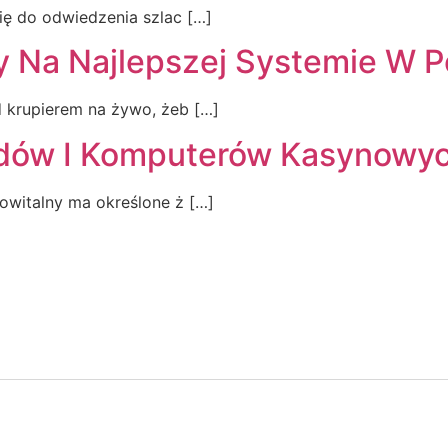
ię do odwiedzenia szlac […]
y Na Najlepszej Systemie W P
d krupierem na żywo, żeb […]
adów I Komputerów Kasynowy
owitalny ma określone ż […]