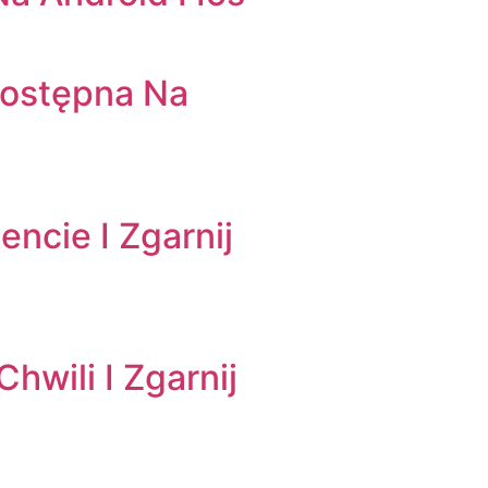
Dostępna Na
ncie I Zgarnij
wili I Zgarnij