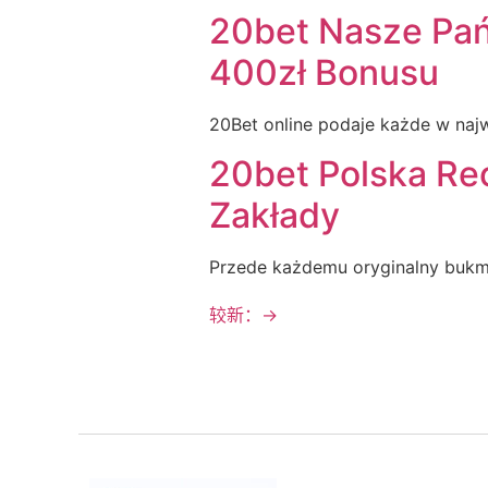
20bet Nasze Pańs
400zł Bonusu
20Bet online podaje każde w naj
20bet Polska Re
Zakłady
Przede każdemu oryginalny bukma
较新：
→