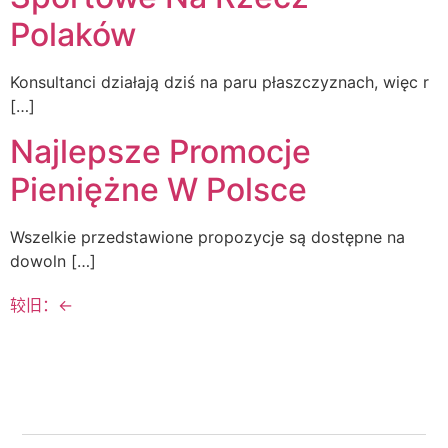
Polaków
Konsultanci działają dziś na paru płaszczyznach, więc r
[…]
Najlepsze Promocje
Pieniężne W Polsce
Wszelkie przedstawione propozycje są dostępne na
dowoln […]
较旧：
←