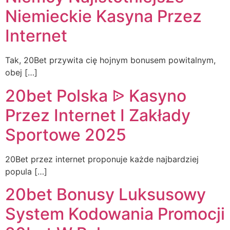
Niemieckie Kasyna Przez
Internet
Tak, 20Bet przywita cię hojnym bonusem powitalnym,
obej […]
20bet Polska ᐉ Kasyno
Przez Internet I Zakłady
Sportowe 2025
20Bet przez internet proponuje każde najbardziej
popula […]
20bet Bonusy Luksusowy
System Kodowania Promocji