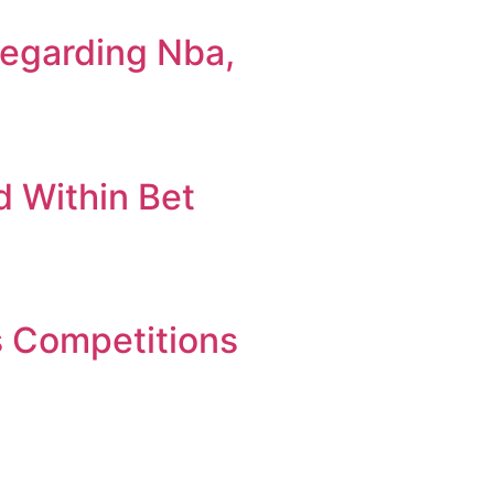
egarding Nba,
 Within Bet
s Competitions