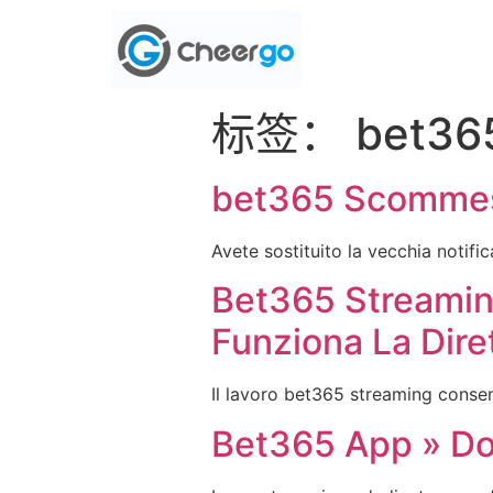
标签：
bet36
‎bet365 Scommes
Avete sostituito la vecchia notific
Bet365 Streamin
Funziona La Dire
Il lavoro bet365 streaming consent
Bet365 App » Dow