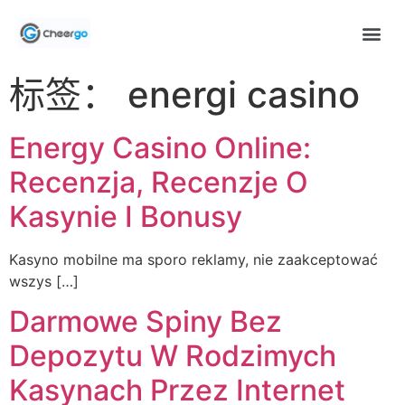
标签：
energi casino
Energy Casino Online:
Recenzja, Recenzje O
Kasynie I Bonusy
Kasyno mobilne ma sporo reklamy, nie zaakceptować
wszys […]
Darmowe Spiny Bez
Depozytu W Rodzimych
Kasynach Przez Internet