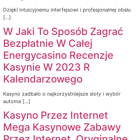
Dzięki intuicyjnemu interfejsowi i profesjonalnej obsłu
[…]
W Jaki To Sposób Zagrać
Bezpłatnie W Całej
Energycasino Recenzje
Kasynie W 2023 R
Kalendarzowego
Kasyno zadbało o najkorzystniejsze sloty i wybór
automa […]
Kasyno Przez Internet
Mega Kasynowe Zabawy
Przez Internet, Oryginalne