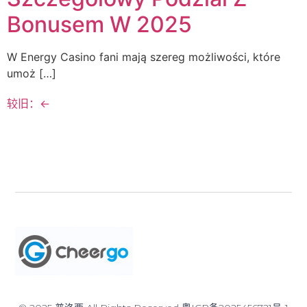
Bonusem W 2025
W Energy Casino fani mają szereg możliwości, które
umoż […]
较旧：
←