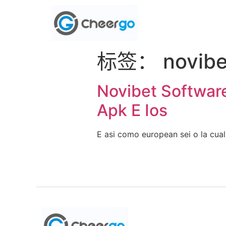
标签：
novibe
Novibet Software
Apk E Ios
E asi como european sei o la cua