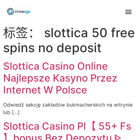
标签：
slottica 50 free
spins no deposit
Slottica Casino Online ️
Najlepsze Kasyno Przez
Internet W Polsce
Odwiedź sekcję zakładów bukmacherskich na witrynie
lub […]
Slottica Casino Pl【 55+ Fs
】bonus Bez Depozytu ᐈ