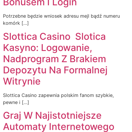
Bonusem I Login
Potrzebne będzie wniosek adresu mejl bądź numeru
komórk […]
Slottica Casino ️ Slotica
Kasyno: Logowanie,
Nadprogram Z Brakiem
Depozytu Na Formalnej
Witrynie
Slottica Casino zapewnia polskim fanom szybkie,
pewne i […]
Graj W Najistotniejsze
Automaty Internetowego