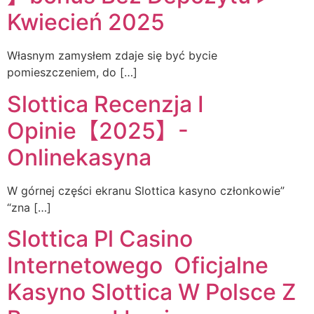
Kwiecień 2025
Własnym zamysłem zdaje się być bycie
pomieszczeniem, do […]
Slottica Recenzja I
Opinie【2025】-
Onlinekasyna
W górnej części ekranu Slottica kasyno członkowie”
“zna […]
Slottica Pl Casino
Internetowego ️ Oficjalne
Kasyno Slottica W Polsce Z