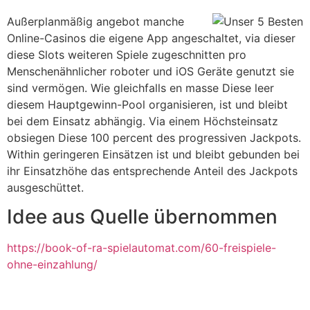
Außerplanmäßig angebot manche
Online-Casinos die eigene App angeschaltet, via dieser
diese Slots weiteren Spiele zugeschnitten pro
Menschenähnlicher roboter und iOS Geräte genutzt sie
sind vermögen. Wie gleichfalls en masse Diese leer
diesem Hauptgewinn-Pool organisieren, ist und bleibt
bei dem Einsatz abhängig. Via einem Höchsteinsatz
obsiegen Diese 100 percent des progressiven Jackpots.
Within geringeren Einsätzen ist und bleibt gebunden bei
ihr Einsatzhöhe das entsprechende Anteil des Jackpots
ausgeschüttet.
Idee aus Quelle übernommen
https://book-of-ra-spielautomat.com/60-freispiele-
ohne-einzahlung/