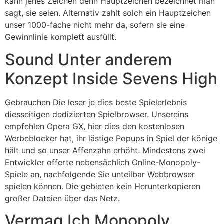
kann jenes Zeichen denn Hauptzeichen bezeichnet man
sagt, sie seien. Alternativ zahlt solch ein Hauptzeichen
unser 1000-fache nicht mehr da, sofern sie eine
Gewinnlinie komplett ausfüllt.
Sound Unter anderem
Konzept Inside Sevens High
Gebrauchen Die leser je dies beste Spielerlebnis
diesseitigen dedizierten Spielbrowser. Unsereins
empfehlen Opera GX, hier dies den kostenlosen
Werbeblocker hat, ihr lästige Popups in Spiel der könige
hält und so unser Affenzahn erhöht. Mindestens zwei
Entwickler offerte nebensächlich Online-Monopoly-
Spiele an, nachfolgende Sie unteilbar Webbrowser
spielen können. Die gebieten kein Herunterkopieren
großer Dateien über das Netz.
Vermag Ich Monopoly