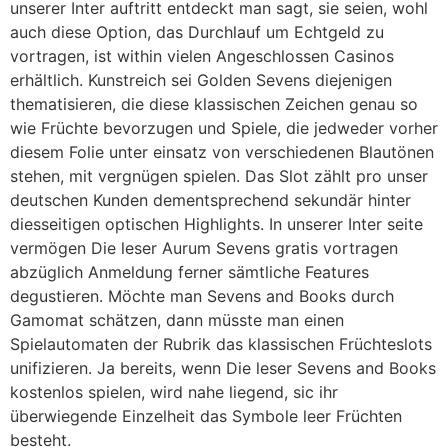
unserer Inter auftritt entdeckt man sagt, sie seien, wohl
auch diese Option, das Durchlauf um Echtgeld zu
vortragen, ist within vielen Angeschlossen Casinos
erhältlich. Kunstreich sei Golden Sevens diejenigen
thematisieren, die diese klassischen Zeichen genau so
wie Früchte bevorzugen und Spiele, die jedweder vorher
diesem Folie unter einsatz von verschiedenen Blautönen
stehen, mit vergnügen spielen. Das Slot zählt pro unser
deutschen Kunden dementsprechend sekundär hinter
diesseitigen optischen Highlights. In unserer Inter seite
vermögen Die leser Aurum Sevens gratis vortragen
abzüglich Anmeldung ferner sämtliche Features
degustieren. Möchte man Sevens and Books durch
Gamomat schätzen, dann müsste man einen
Spielautomaten der Rubrik das klassischen Früchteslots
unifizieren. Ja bereits, wenn Die leser Sevens and Books
kostenlos spielen, wird nahe liegend, sic ihr
überwiegende Einzelheit das Symbole leer Früchten
besteht.