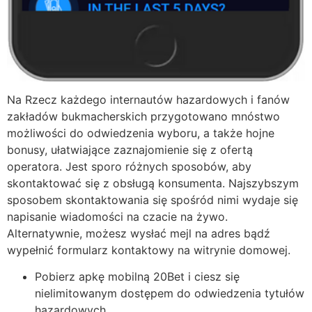
Na Rzecz każdego internautów hazardowych i fanów
zakładów bukmacherskich przygotowano mnóstwo
możliwości do odwiedzenia wyboru, a także hojne
bonusy, ułatwiające zaznajomienie się z ofertą
operatora. Jest sporo różnych sposobów, aby
skontaktować się z obsługą konsumenta. Najszybszym
sposobem skontaktowania się spośród nimi wydaje się
napisanie wiadomości na czacie na żywo.
Alternatywnie, możesz wysłać mejl na adres bądź
wypełnić formularz kontaktowy na witrynie domowej.
Pobierz apkę mobilną 20Bet i ciesz się
nielimitowanym dostępem do odwiedzenia tytułów
hazardowych.