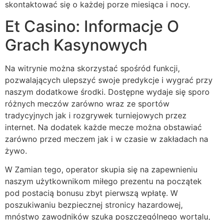
skontaktować się o każdej porze miesiąca i nocy.
Et Casino: Informacje O
Grach Kasynowych
Na witrynie można skorzystać spośród funkcji,
pozwalających ulepszyć swoje predykcje i wygrać przy
naszym dodatkowe środki. Dostępne wydaje się sporo
różnych meczów zarówno wraz ze sportów
tradycyjnych jak i rozgrywek turniejowych przez
internet. Na dodatek każde mecze można obstawiać
zarówno przed meczem jak i w czasie w zakładach na
żywo.
W Zamian tego, operator skupia się na zapewnieniu
naszym użytkownikom miłego prezentu na początek
pod postacią bonusu zbyt pierwszą wpłatę. W
poszukiwaniu bezpiecznej stronicy hazardowej,
mnóstwo zawodników szuka poszczególnego wortalu,