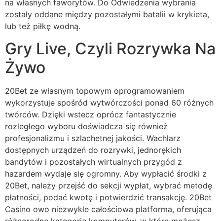
na własnych faworytów. Do Odwiedzenia wybrania
zostały oddane między pozostałymi batalii w krykieta,
lub też piłkę wodną.
Gry Live, Czyli Rozrywka Na
Żywo
20Bet ze własnym topowym oprogramowaniem
wykorzystuje spośród wytwórczości ponad 60 różnych
twórców. Dzięki wstecz oprócz fantastycznie
rozległego wyboru doświadcza się również
profesjonalizmu i szlachetnej jakości. Wachlarz
dostępnych urządzeń do rozrywki, jednorękich
bandytów i pozostałych wirtualnych przygód z
hazardem wydaje się ogromny. Aby wypłacić środki z
20Bet, należy przejść do sekcji wypłat, wybrać metodę
płatności, podać kwotę i potwierdzić transakcję. 20Bet
Casino owo niezwykle całościowa platforma, oferująca
różnorodne kategorie komputerów, w które możesz