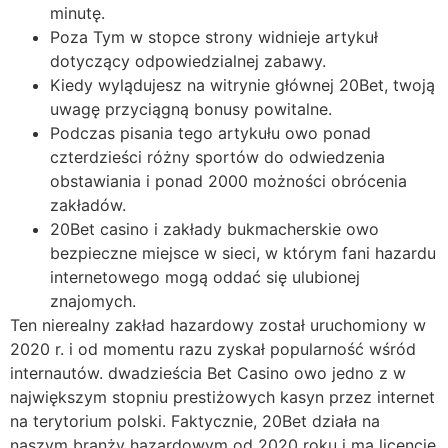
minutę.
Poza Tym w stopce strony widnieje artykuł
dotyczący odpowiedzialnej zabawy.
Kiedy wylądujesz na witrynie głównej 20Bet, twoją
uwagę przyciągną bonusy powitalne.
Podczas pisania tego artykułu owo ponad
czterdzieści różny sportów do odwiedzenia
obstawiania i ponad 2000 możności obrócenia
zakładów.
20Bet casino i zakłady bukmacherskie owo
bezpieczne miejsce w sieci, w którym fani hazardu
internetowego mogą oddać się ulubionej
znajomych.
Ten nierealny zakład hazardowy został uruchomiony w
2020 r. i od momentu razu zyskał popularność wśród
internautów. dwadzieścia Bet Casino owo jedno z w
największym stopniu prestiżowych kasyn przez internet
na terytorium polski. Faktycznie, 20Bet działa na
naszym branży hazardowym od 2020 roku i ma licencję