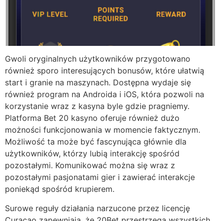
Gwoli oryginalnych użytkowników przygotowano
również sporo interesujących bonusów, które ułatwią
start i granie na maszynach. Dostępna wydaje się
również program na Androida i iOS, która pozwoli na
korzystanie wraz z kasyna byle gdzie pragniemy.
Platforma Bet 20 kasyno oferuje również dużo
możności funkcjonowania w momencie faktycznym.
Możliwość ta może być fascynująca głównie dla
użytkowników, którzy lubią interakcję spośród
pozostałymi. Komunikować można się wraz z
pozostałymi pasjonatami gier i zawierać interakcje
poniekąd spośród krupierem.
Surowe reguły działania narzucone przez licencję
Curaçao zapewniają, że 20Bet przestrzega wszystkich