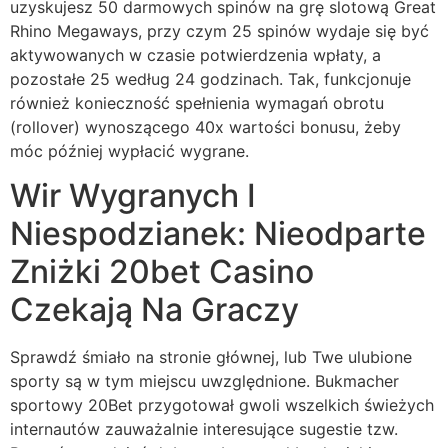
uzyskujesz 50 darmowych spinów na grę slotową Great
Rhino Megaways, przy czym 25 spinów wydaje się być
aktywowanych w czasie potwierdzenia wpłaty, a
pozostałe 25 według 24 godzinach. Tak, funkcjonuje
również konieczność spełnienia wymagań obrotu
(rollover) wynoszącego 40x wartości bonusu, żeby
móc później wypłacić wygrane.
Wir Wygranych I
Niespodzianek: Nieodparte
Zniżki 20bet Casino
Czekają Na Graczy
Sprawdź śmiało na stronie głównej, lub Twe ulubione
sporty są w tym miejscu uwzględnione. Bukmacher
sportowy 20Bet przygotował gwoli wszelkich świeżych
internautów zauważalnie interesujące sugestie tzw.