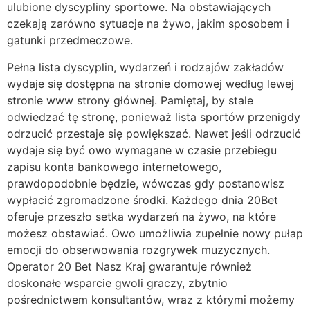
ulubione dyscypliny sportowe. Na obstawiających
czekają zarówno sytuacje na żywo, jakim sposobem i
gatunki przedmeczowe.
Pełna lista dyscyplin, wydarzeń i rodzajów zakładów
wydaje się dostępna na stronie domowej według lewej
stronie www strony głównej. Pamiętaj, by stale
odwiedzać tę stronę, ponieważ lista sportów przenigdy
odrzucić przestaje się powiększać. Nawet jeśli odrzucić
wydaje się być owo wymagane w czasie przebiegu
zapisu konta bankowego internetowego,
prawdopodobnie będzie, wówczas gdy postanowisz
wypłacić zgromadzone środki. Każdego dnia 20Bet
oferuje przeszło setka wydarzeń na żywo, na które
możesz obstawiać. Owo umożliwia zupełnie nowy pułap
emocji do obserwowania rozgrywek muzycznych.
Operator 20 Bet Nasz Kraj gwarantuje również
doskonałe wsparcie gwoli graczy, zbytnio
pośrednictwem konsultantów, wraz z którymi możemy