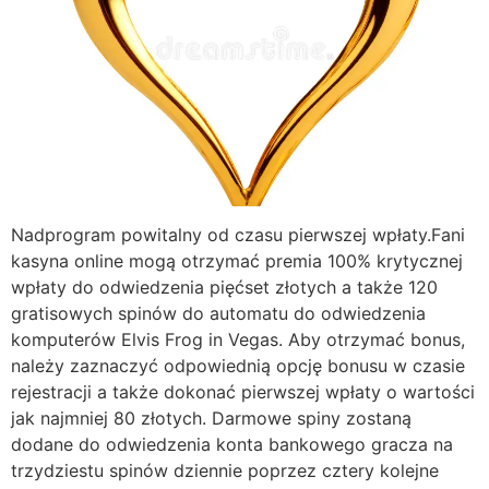
Nadprogram powitalny od czasu pierwszej wpłaty.Fani
kasyna online mogą otrzymać premia 100% krytycznej
wpłaty do odwiedzenia pięćset złotych a także 120
gratisowych spinów do automatu do odwiedzenia
komputerów Elvis Frog in Vegas. Aby otrzymać bonus,
należy zaznaczyć odpowiednią opcję bonusu w czasie
rejestracji a także dokonać pierwszej wpłaty o wartości
jak najmniej 80 złotych. Darmowe spiny zostaną
dodane do odwiedzenia konta bankowego gracza na
trzydziestu spinów dziennie poprzez cztery kolejne