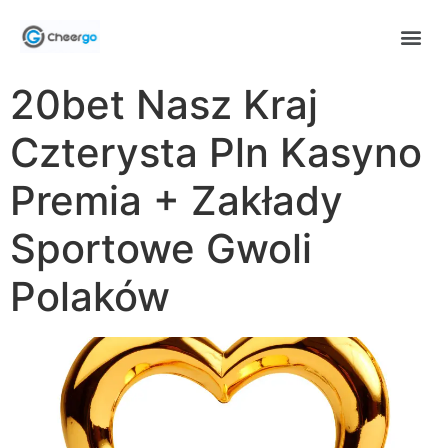
20bet Nasz Kraj
Czterysta Pln Kasyno
Premia + Zakłady
Sportowe Gwoli
Polaków