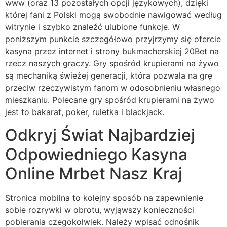
www (oraz 13 pozostałych opcji językowych), dzięki
której fani z Polski mogą swobodnie nawigować według
witrynie i szybko znaleźć ulubione funkcje. W
poniższym punkcie szczegółowo przyjrzymy się ofercie
kasyna przez internet i strony bukmacherskiej 20Bet na
rzecz naszych graczy. Gry spośród krupierami na żywo
są mechaniką świeżej generacji, która pozwala na grę
przeciw rzeczywistym fanom w odosobnieniu własnego
mieszkaniu. Polecane gry spośród krupierami na żywo
jest to bakarat, poker, ruletka i blackjack.
Odkryj Świat Najbardziej
Odpowiedniego Kasyna
Online Mrbet Nasz Kraj
Stronica mobilna to kolejny sposób na zapewnienie
sobie rozrywki w obrotu, wyjąwszy konieczności
pobierania czegokolwiek. Należy wpisać odnośnik