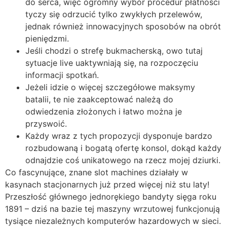
do serca, więc ogromny wybór procedur płatności
tyczy się odrzucić tylko zwykłych przelewów,
jednak również innowacyjnych sposobów na obrót
pieniędzmi.
Jeśli chodzi o strefę bukmacherską, owo tutaj
sytuacje live uaktywniają się, na rozpoczęciu
informacji spotkań.
Jeżeli idzie o więcej szczegółowe maksymy
batalii, te nie zaakceptować należą do
odwiedzenia złożonych i łatwo można je
przyswoić.
Każdy wraz z tych propozycji dysponuje bardzo
rozbudowaną i bogatą ofertę konsol, dokąd każdy
odnajdzie coś unikatowego na rzecz mojej dziurki.
Co fascynujące, znane slot machines działały w
kasynach stacjonarnych już przed więcej niż stu laty!
Przeszłość głównego jednorękiego bandyty sięga roku
1891 – dziś na bazie tej maszyny wrzutowej funkcjonują
tysiące niezależnych komputerów hazardowych w sieci.