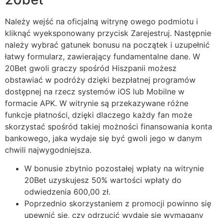
Należy wejść na oficjalną witrynę owego podmiotu i
kliknąć wyeksponowany przycisk Zarejestruj. Następnie
należy wybrać gatunek bonusu na początek i uzupełnić
łatwy formularz, zawierający fundamentalne dane. W
20Bet gwoli graczy spośród Hiszpanii możesz
obstawiać w podróży dzięki bezpłatnej programów
dostępnej na rzecz systemów iOS lub Mobilne w
formacie APK. W witrynie są przekazywane różne
funkcje płatności, dzięki dlaczego każdy fan może
skorzystać spośród takiej możności finansowania konta
bankowego, jaka wydaje się być gwoli jego w danym
chwili najwygodniejsza.
W bonusie zbytnio pozostałej wpłaty na witrynie
20Bet uzyskujesz 50% wartości wpłaty do
odwiedzenia 600,00 zł.
Poprzednio skorzystaniem z promocji powinno się
upewnić się, czy odrzucić wydaje się wymagany