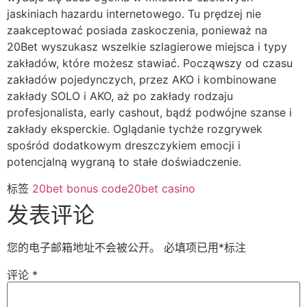
jaskiniach hazardu internetowego. Tu prędzej nie
zaakceptować posiada zaskoczenia, ponieważ na
20Bet wyszukasz wszelkie szlagierowe miejsca i typy
zakładów, które możesz stawiać. Począwszy od czasu
zakładów pojedynczych, przez AKO i kombinowane
zakłady SOLO i AKO, aż po zakłady rodzaju
profesjonalista, early cashout, bądź podwójne szanse i
zakłady eksperckie. Oglądanie tychże rozgrywek
spośród dodatkowym dreszczykiem emocji i
potencjalną wygraną to stałe doświadczenie.
标签
20bet bonus code
20bet casino
发表评论
您的电子邮箱地址不会被公开。
必填项已用
*
标注
评论
*