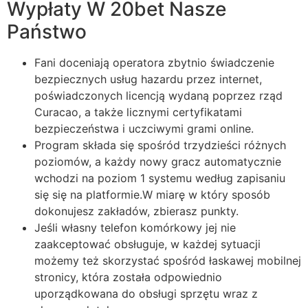
Wypłaty W 20bet Nasze
Państwo
Fani doceniają operatora zbytnio świadczenie
bezpiecznych usług hazardu przez internet,
poświadczonych licencją wydaną poprzez rząd
Curacao, a także licznymi certyfikatami
bezpieczeństwa i uczciwymi grami online.
Program składa się spośród trzydzieści różnych
poziomów, a każdy nowy gracz automatycznie
wchodzi na poziom 1 systemu według zapisaniu
się się na platformie.W miarę w który sposób
dokonujesz zakładów, zbierasz punkty.
Jeśli własny telefon komórkowy jej nie
zaakceptować obsługuje, w każdej sytuacji
możemy też skorzystać spośród łaskawej mobilnej
stronicy, która została odpowiednio
uporządkowana do obsługi sprzętu wraz z