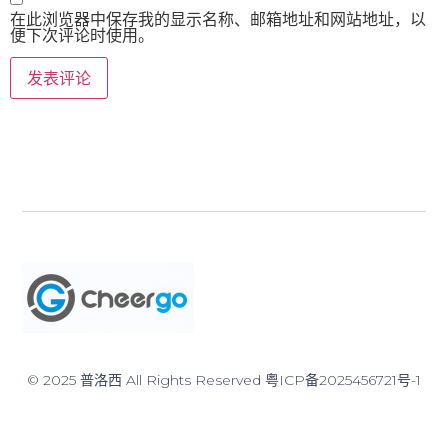
在此浏览器中保存我的显示名称、邮箱地址和网站地址，以
便下次评论时使用。
© 2025 普洛西 All Rights Reserved
粤ICP备2025456721号-1