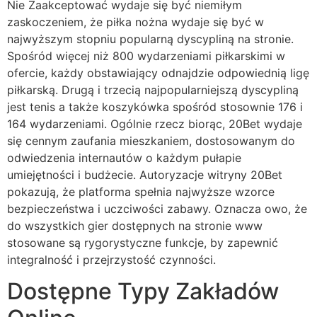
Nie Zaakceptować wydaje się być niemiłym
zaskoczeniem, że piłka nożna wydaje się być w
najwyższym stopniu popularną dyscypliną na stronie.
Spośród więcej niż 800 wydarzeniami piłkarskimi w
ofercie, każdy obstawiający odnajdzie odpowiednią ligę
piłkarską. Drugą i trzecią najpopularniejszą dyscypliną
jest tenis a także koszykówka spośród stosownie 176 i
164 wydarzeniami. Ogólnie rzecz biorąc, 20Bet wydaje
się cennym zaufania mieszkaniem, dostosowanym do
odwiedzenia internautów o każdym pułapie
umiejętności i budżecie. Autoryzacje witryny 20Bet
pokazują, że platforma spełnia najwyższe wzorce
bezpieczeństwa i uczciwości zabawy. Oznacza owo, że
do wszystkich gier dostępnych na stronie www
stosowane są rygorystyczne funkcje, by zapewnić
integralność i przejrzystość czynności.
Dostępne Typy Zakładów