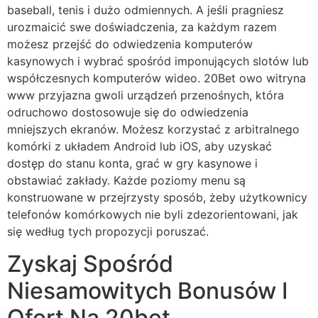
baseball, tenis i dużo odmiennych. A jeśli pragniesz
urozmaicić swe doświadczenia, za każdym razem
możesz przejść do odwiedzenia komputerów
kasynowych i wybrać spośród imponujących slotów lub
współczesnych komputerów wideo. 20Bet owo witryna
www przyjazna gwoli urządzeń przenośnych, która
odruchowo dostosowuje się do odwiedzenia
mniejszych ekranów. Możesz korzystać z arbitralnego
komórki z układem Android lub iOS, aby uzyskać
dostęp do stanu konta, grać w gry kasynowe i
obstawiać zakłady. Każde poziomy menu są
konstruowane w przejrzysty sposób, żeby użytkownicy
telefonów komórkowych nie byli zdezorientowani, jak
się według tych propozycji poruszać.
Zyskaj Spośród
Niesamowitych Bonusów I
Ofert Na 20bet