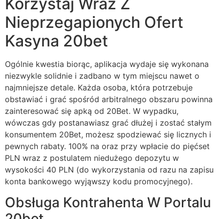
Korzystaj Wraz Z
Nieprzegapionych Ofert
Kasyna 20bet
Ogólnie kwestia biorąc, aplikacja wydaje się wykonana
niezwykle solidnie i zadbano w tym miejscu nawet o
najmniejsze detale. Każda osoba, która potrzebuje
obstawiać i grać spośród arbitralnego obszaru powinna
zainteresować się apką od 20Bet. W wypadku,
wówczas gdy postanawiasz grać dłużej i zostać stałym
konsumentem 20Bet, możesz spodziewać się licznych i
pewnych rabaty. 100% na oraz przy wpłacie do pięćset
PLN wraz z postulatem niedużego depozytu w
wysokości 40 PLN (do wykorzystania od razu na zapisu
konta bankowego wyjąwszy kodu promocyjnego).
Obsługa Kontrahenta W Portalu
20bet