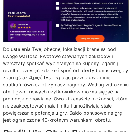
Do ustalenia Twej obecnej lokalizacji brane są pod
uwagę wartości kwotowe stawianych zakładów i
warsztaty spotkań wybieranych na kupony. Zgadnij
rezultat dziesięć zdarzeń spośród oferty bonusowej, by
zgarnąć aż 4,pięć tys. Typując prawidłowo mniej
spotkań również otrzymasz nagrody. Według wdrożeniu
ofert gwoli nowych użytkowników można sięgać na
promocje odnawialne. Owo kilkanaście możności, które
nie zaakceptować mają limitu i umożliwiają stałe
powiększanie potencjału gry. Saldo bonusowe na grę
jest ograniczone 40-krotnym warunkami obrotu.