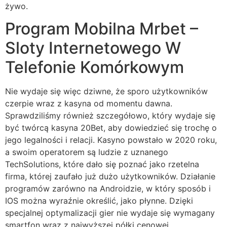
żywo.
Program Mobilna Mrbet –
Sloty Internetowego W
Telefonie Komórkowym
Nie wydaje się więc dziwne, że sporo użytkowników
czerpie wraz z kasyna od momentu dawna.
Sprawdziliśmy również szczegółowo, który wydaje się
być twórcą kasyna 20Bet, aby dowiedzieć się trochę o
jego legalności i relacji. Kasyno powstało w 2020 roku,
a swoim operatorem są ludzie z uznanego
TechSolutions, które dało się poznać jako rzetelna
firma, której zaufało już dużo użytkowników. Działanie
programów zarówno na Androidzie, w który sposób i
IOS można wyraźnie określić, jako płynne. Dzięki
specjalnej optymalizacji gier nie wydaje się wymagany
smartfon wraz z najwyższej półki cenowej.