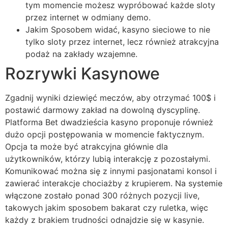
tym momencie możesz wypróbować każde sloty
przez internet w odmiany demo.
Jakim Sposobem widać, kasyno sieciowe to nie
tylko sloty przez internet, lecz również atrakcyjna
podaż na zakłady wzajemne.
Rozrywki Kasynowe
Zgadnij wyniki dziewięć meczów, aby otrzymać 100$ i
postawić darmowy zakład na dowolną dyscyplinę.
Platforma Bet dwadzieścia kasyno proponuje również
dużo opcji postępowania w momencie faktycznym.
Opcja ta może być atrakcyjna głównie dla
użytkowników, którzy lubią interakcję z pozostałymi.
Komunikować można się z innymi pasjonatami konsol i
zawierać interakcje chociażby z krupierem. Na systemie
włączone zostało ponad 300 różnych pozycji live,
takowych jakim sposobem bakarat czy ruletka, więc
każdy z brakiem trudności odnajdzie się w kasynie.