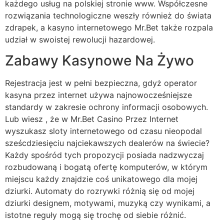
każdego usług na polskiej stronie www. Współczesne
rozwiązania technologiczne weszły również do świata
zdrapek, a kasyno internetowego Mr.Bet także rozpala
udział w swoistej rewolucji hazardowej.
Zabawy Kasynowe Na Żywo
Rejestracja jest w pełni bezpieczna, gdyż operator
kasyna przez internet używa najnowocześniejsze
standardy w zakresie ochrony informacji osobowych.
Lub wiesz , że w Mr.Bet Casino Przez Internet
wyszukasz sloty internetowego od czasu nieopodal
sześcdziesięciu najciekawszych dealerów na świecie?
Każdy spośród tych propozycji posiada nadzwyczaj
rozbudowaną i bogatą ofertę komputerów, w którym
miejscu każdy znajdzie coś unikatowego dla mojej
dziurki. Automaty do rozrywki różnią się od mojej
dziurki designem, motywami, muzyką czy wynikami, a
istotne reguły mogą się trochę od siebie różnić.