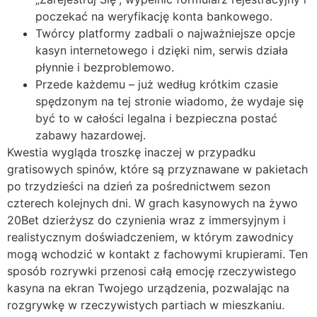
poczekać na weryfikację konta bankowego.
Twórcy platformy zadbali o najważniejsze opcje
kasyn internetowego i dzięki nim, serwis działa
płynnie i bezproblemowo.
Przede każdemu – już według krótkim czasie
spędzonym na tej stronie wiadomo, że wydaje się
być to w całości legalna i bezpieczna postać
zabawy hazardowej.
Kwestia wygląda troszkę inaczej w przypadku
gratisowych spinów, które są przyznawane w pakietach
po trzydzieści na dzień za pośrednictwem sezon
czterech kolejnych dni. W grach kasynowych na żywo
20Bet dzierżysz do czynienia wraz z immersyjnym i
realistycznym doświadczeniem, w którym zawodnicy
mogą wchodzić w kontakt z fachowymi krupierami. Ten
sposób rozrywki przenosi całą emocję rzeczywistego
kasyna na ekran Twojego urządzenia, pozwalając na
rozgrywkę w rzeczywistych partiach w mieszkaniu.