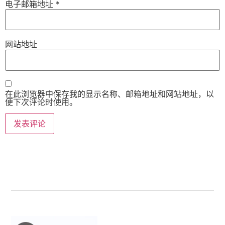
电子邮箱地址
*
网站地址
在此浏览器中保存我的显示名称、邮箱地址和网站地址，以
便下次评论时使用。