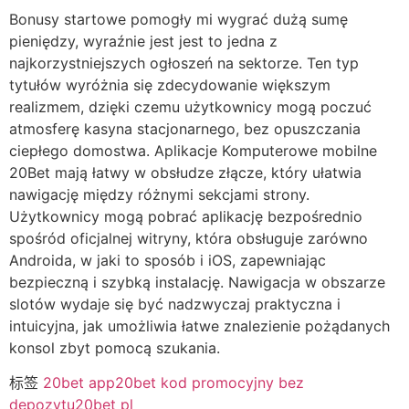
Bonusy startowe pomogły mi wygrać dużą sumę
pieniędzy, wyraźnie jest jest to jedna z
najkorzystniejszych ogłoszeń na sektorze. Ten typ
tytułów wyróżnia się zdecydowanie większym
realizmem, dzięki czemu użytkownicy mogą poczuć
atmosferę kasyna stacjonarnego, bez opuszczania
ciepłego domostwa. Aplikacje Komputerowe mobilne
20Bet mają łatwy w obsłudze złącze, który ułatwia
nawigację między różnymi sekcjami strony.
Użytkownicy mogą pobrać aplikację bezpośrednio
spośród oficjalnej witryny, która obsługuje zarówno
Androida, w jaki to sposób i iOS, zapewniając
bezpieczną i szybką instalację. Nawigacja w obszarze
slotów wydaje się być nadzwyczaj praktyczna i
intuicyjna, jak umożliwia łatwe znalezienie pożądanych
konsol zbyt pomocą szukania.
标签
20bet app
20bet kod promocyjny bez
depozytu
20bet pl