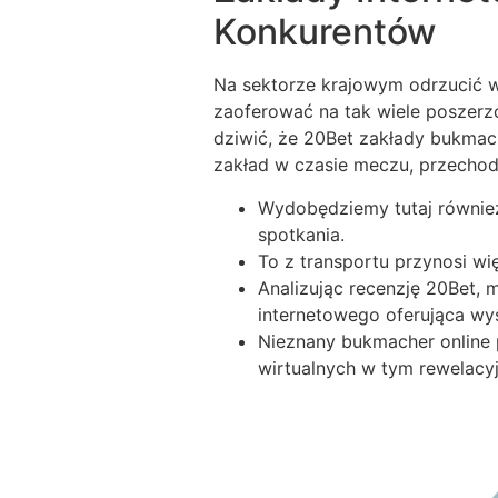
Konkurentów
Na sektorze krajowym odrzucić ws
zaoferować na tak wiele poszerz
dziwić, że 20Bet zakłady bukmac
zakład w czasie meczu, przechodz
Wydobędziemy tutaj również
spotkania.
To z transportu przynosi wi
Analizując recenzję 20Bet,
internetowego oferująca wy
Nieznany bukmacher online 
wirtualnych w tym rewelacy