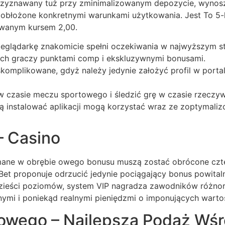
 przyznawany tuż przy zminimalizowanym depozycie, wynosz
 obłożone konkretnymi warunkami użytkowania. Jest To 5
owanym kursem 2,00.
zeglądarkę znakomicie spełni oczekiwania w najwyższym s
ych graczy punktami comp i ekskluzywnymi bonusami.
 skomplikowane, gdyż należy jedynie założyć profil w porta
 czasie meczu sportowego i śledzić grę w czasie rzeczyw
cą instalować aplikacji mogą korzystać wraz ze zoptymali
– Casino
ane w obrębie owego bonusu muszą zostać obrócone czter
et proponuje odrzucić jedynie pociągający bonus powitaln
ydzieści poziomów, system VIP nagradza zawodników różno
nymi i poniekąd realnymi pieniędzmi o imponujących warto
towego – Najlepsza Podaż Wś