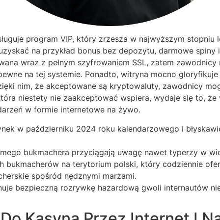
uguje program VIP, który zrzesza w najwyższym stopniu l
yskać na przykład bonus bez depozytu, darmowe spiny i 
wana wraz z pełnym szyfrowaniem SSL, zatem zawodnicy 
pewne na tej systemie. Ponadto, witryna mocno gloryfikuj
ięki nim, że akceptowane są kryptowaluty, zawodnicy mo
óra niestety nie zaakceptować wspiera, wydaje się to, że
darzeń w formie internetowe na żywo.
ynek w październiku 2024 roku kalendarzowego i błyskawic
omego bukmachera przyciągają uwagę nawet typerzy w wie
 bukmacherów na terytorium polski, który codziennie of
cherskie spośród nędznymi marżami.
uje bezpieczną rozrywkę hazardową gwoli internautów ni
 Do Kasyna Przez Internet I N