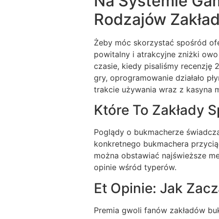
Na Systemie Gam
Rodzajów Zakła
Żeby móc skorzystać spośród ofer
powitalny i atrakcyjne zniżki ow
czasie, kiedy pisaliśmy recenzję
gry, oprogramowanie działało pły
trakcie używania wraz z kasyna 
Które To Zakłady 
Poglądy o bukmacherze świadczą
konkretnego bukmachera przycią
można obstawiać najświeższe mecz
opinie wśród typerów.
Et Opinie: Jak Zac
Premia gwoli fanów zakładów bu