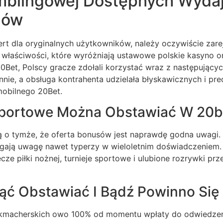
blingowej Dostępnych Wydaj
dów
t dla oryginalnych użytkowników, należy oczywiście zarej
o właściwości, które wyróżniają ustawowe polskie kasyno 
 20Bet, Polscy gracze zdołali korzystać wraz z następujący
nnie, a obsługa kontrahenta udzielała błyskawicznych i pre
mobilnego 20Bet.
Sportowe Można Obstawiać W 20b
 o tymże, że oferta bonusów jest naprawdę godna uwagi. 
gają uwagę nawet typerzy w wieloletnim doświadczeniem. 
e piłki nożnej, turnieje sportowe i ulubione rozrywki prze
ząć Obstawiać I Bądź Powinno Się
kmacherskich owo 100% od momentu wpłaty do odwiedzen