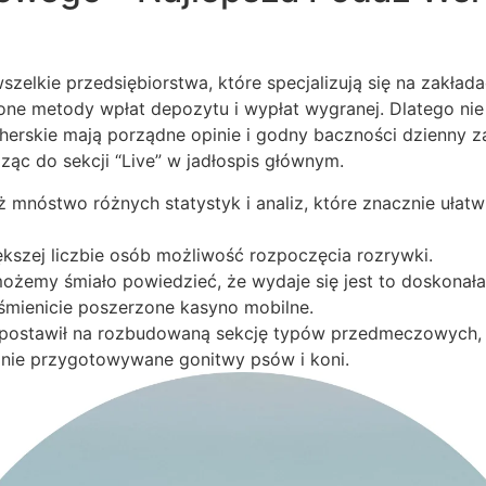
zelkie przedsiębiorstwa, które specjalizują się na zakła
one metody wpłat depozytu i wypłat wygranej. Dlatego nie
herskie mają porządne opinie i godny baczności dzienny 
ąc do sekcji “Live” w jadłospis głównym.
 mnóstwo różnych statystyk i analiz, które znacznie ułat
ększej liczbie osób możliwość rozpoczęcia rozrywki.
 możemy śmiało powiedzieć, że wydaje się jest to doskona
śmienicie poszerzone kasyno mobilne.
postawił na rozbudowaną sekcję typów przedmeczowych, e
jnie przygotowywane gonitwy psów i koni.