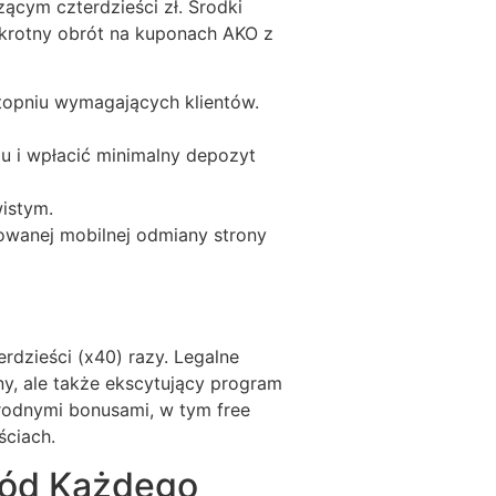
ącym czterdzieści zł. Środki
-krotny obrót na kuponach AKO z
topniu wymagających klientów.
lu i wpłacić minimalny depozyt
istym.
zowanej mobilnej odmiany strony
dzieści (x40) razy. Legalne
y, ale także ekscytujący program
rodnymi bonusami, w tym free
ściach.
ród Każdego