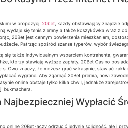
skimi w propozycji
20bet
, każdy obstawiający znajdzie odp
liną wydaje się tenis ziemny a także koszykówka wraz z od
biorąc, 20Bet jest cennym powierzenia mieszkaniem, dos
budżecie. Patrząc spośród szanse typerów, wybór świeże
zą się także indywidualnym wsparciem kontrahenta, gwara
hże, którzy stawiają wyższe zapłaty, 20Bet Casino posiada
lers. Owo znaczy, że możesz grać w kasynie, stawiać zakł
płacać wygrane. Aby zgarnąć 20Bet premia, nowi zawodni
kasynie online obstaje tylko kilka chwil, jednakże zarejestr
ji bukmachera.
Najbezpieczniej Wypłacić Śr
?
 online 20Bet łączy odrzucić jedynie solidność, ale i pr