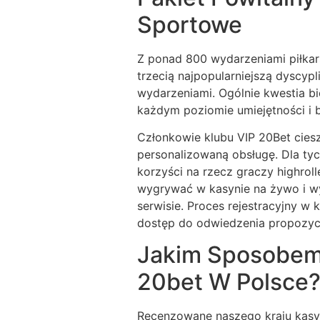
Sportowe
Z ponad 800 wydarzeniami piłkar
trzecią najpopularniejszą dyscyp
wydarzeniami. Ogólnie kwestia 
każdym poziomie umiejętności i 
Członkowie klubu VIP 20Bet cies
personalizowaną obsługę. Dla tyc
korzyści na rzecz graczy highrol
wygrywać w kasynie na żywo i wy
serwisie. Proces rejestracyjny w 
dostęp do odwiedzenia propozyc
Jakim Sposobem 
20bet W Polsce
Recenzowane naszego kraju kasyno