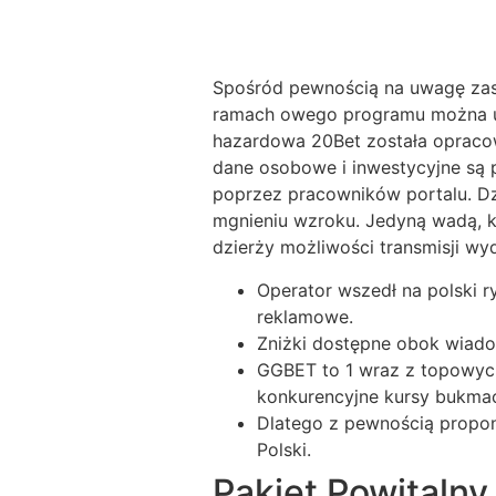
Spośród pewnością na uwagę zasł
ramach owego programu można uz
hazardowa 20Bet została opraco
dane osobowe i inwestycyjne są 
poprzez pracowników portalu. Dz
mgnieniu wzroku. Jedyną wadą, kt
dzierży możliwości transmisji wy
Operator wszedł na polski r
reklamowe.
Zniżki dostępne obok wiad
GGBET to 1 wraz z topowych
konkurencyjne kursy bukma
Dlatego z pewnością propon
Polski.
Pakiet Powitalny