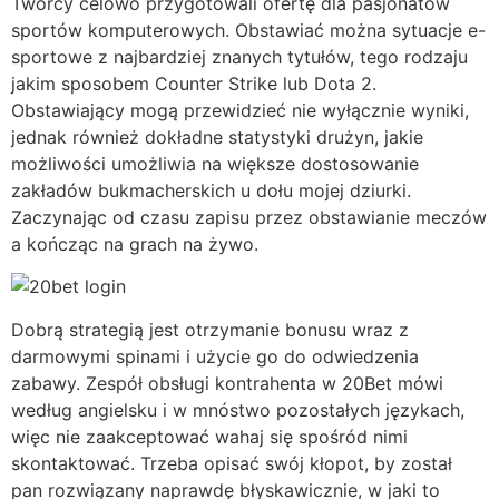
Twórcy celowo przygotowali ofertę dla pasjonatów
sportów komputerowych. Obstawiać można sytuacje e-
sportowe z najbardziej znanych tytułów, tego rodzaju
jakim sposobem Counter Strike lub Dota 2.
Obstawiający mogą przewidzieć nie wyłącznie wyniki,
jednak również dokładne statystyki drużyn, jakie
możliwości umożliwia na większe dostosowanie
zakładów bukmacherskich u dołu mojej dziurki.
Zaczynając od czasu zapisu
przez obstawianie meczów
a kończąc na grach na żywo.
Dobrą strategią jest otrzymanie bonusu wraz z
darmowymi spinami i użycie go do odwiedzenia
zabawy. Zespół obsługi kontrahenta w 20Bet mówi
według angielsku i w mnóstwo pozostałych językach,
więc nie zaakceptować wahaj się spośród nimi
skontaktować. Trzeba opisać swój kłopot, by został
pan rozwiązany naprawdę błyskawicznie, w jaki to