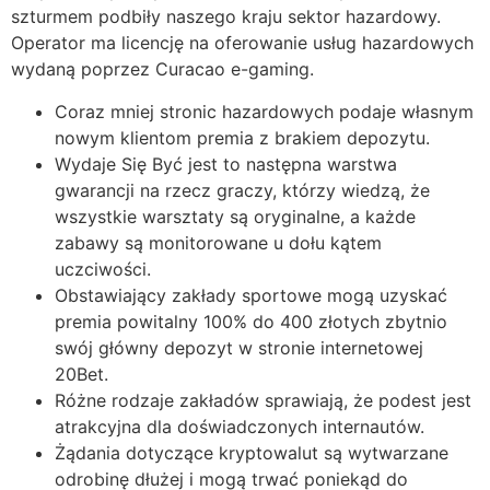
szturmem podbiły naszego kraju sektor hazardowy.
Operator ma licencję na oferowanie usług hazardowych
wydaną poprzez Curacao e-gaming.
Coraz mniej stronic hazardowych podaje własnym
nowym klientom premia z brakiem depozytu.
Wydaje Się Być jest to następna warstwa
gwarancji na rzecz graczy, którzy wiedzą, że
wszystkie warsztaty są oryginalne, a każde
zabawy są monitorowane u dołu kątem
uczciwości.
Obstawiający zakłady sportowe mogą uzyskać
premia powitalny 100% do 400 złotych zbytnio
swój główny depozyt w stronie internetowej
20Bet.
Różne rodzaje zakładów sprawiają, że podest jest
atrakcyjna dla doświadczonych internautów.
Żądania dotyczące kryptowalut są wytwarzane
odrobinę dłużej i mogą trwać poniekąd do