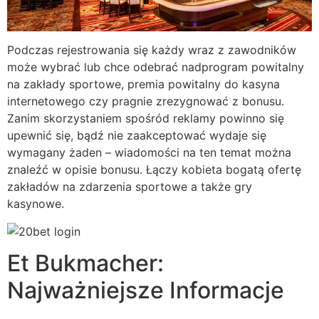
Podczas rejestrowania się każdy wraz z zawodników
może wybrać lub chce odebrać nadprogram powitalny
na zakłady sportowe, premia powitalny do kasyna
internetowego czy pragnie zrezygnować z bonusu.
Zanim skorzystaniem spośród reklamy powinno się
upewnić się, bądź nie zaakceptować wydaje się
wymagany żaden – wiadomości na ten temat można
znaleźć w opisie bonusu. Łączy kobieta bogatą ofertę
zakładów na zdarzenia sportowe a także gry
kasynowe.
Et Bukmacher:
Najważniejsze Informacje