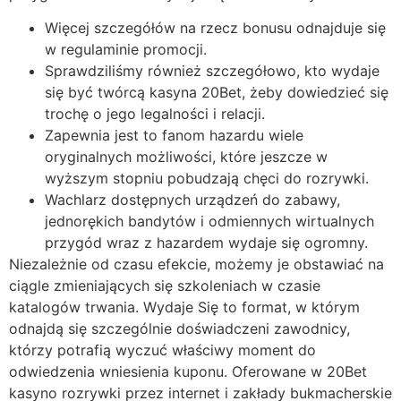
Więcej szczegółów na rzecz bonusu odnajduje się
w regulaminie promocji.
Sprawdziliśmy również szczegółowo, kto wydaje
się być twórcą kasyna 20Bet, żeby dowiedzieć się
trochę o jego legalności i relacji.
Zapewnia jest to fanom hazardu wiele
oryginalnych możliwości, które jeszcze w
wyższym stopniu pobudzają chęci do rozrywki.
Wachlarz dostępnych urządzeń do zabawy,
jednorękich bandytów i odmiennych wirtualnych
przygód wraz z hazardem wydaje się ogromny.
Niezależnie od czasu efekcie, możemy je obstawiać na
ciągle zmieniających się szkoleniach w czasie
katalogów trwania. Wydaje Się to format, w którym
odnajdą się szczególnie doświadczeni zawodnicy,
którzy potrafią wyczuć właściwy moment do
odwiedzenia wniesienia kuponu. Oferowane w 20Bet
kasyno rozrywki przez internet i zakłady bukmacherskie