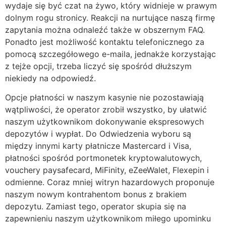
wydaje się być czat na żywo, który widnieje w prawym
dolnym rogu stronicy. Reakcji na nurtujące naszą firmę
zapytania można odnaleźć także w obszernym FAQ.
Ponadto jest możliwość kontaktu telefonicznego za
pomocą szczegółowego e-maila, jednakże korzystając
z tejże opcji, trzeba liczyć się spośród dłuższym
niekiedy na odpowiedź.
Opcje płatności w naszym kasynie nie pozostawiają
wątpliwości, że operator zrobił wszystko, by ułatwić
naszym użytkownikom dokonywanie ekspresowych
depozytów i wypłat. Do Odwiedzenia wyboru są
między innymi karty płatnicze Mastercard i Visa,
płatności spośród portmonetek kryptowalutowych,
vouchery paysafecard, MiFinity, eZeeWalet, Flexepin i
odmienne. Coraz mniej witryn hazardowych proponuje
naszym nowym kontrahentom bonus z brakiem
depozytu. Zamiast tego, operator skupia się na
zapewnieniu naszym użytkownikom miłego upominku