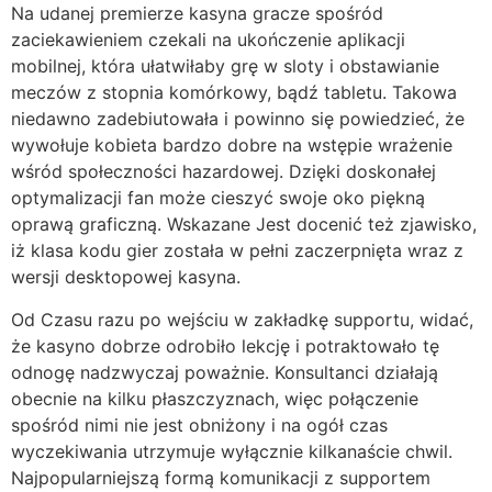
Na udanej premierze kasyna gracze spośród
zaciekawieniem czekali na ukończenie aplikacji
mobilnej, która ułatwiłaby grę w sloty i obstawianie
meczów z stopnia komórkowy, bądź tabletu. Takowa
niedawno zadebiutowała i powinno się powiedzieć, że
wywołuje kobieta bardzo dobre na wstępie wrażenie
wśród społeczności hazardowej. Dzięki doskonałej
optymalizacji fan może cieszyć swoje oko piękną
oprawą graficzną. Wskazane Jest docenić też zjawisko,
iż klasa kodu gier została w pełni zaczerpnięta wraz z
wersji desktopowej kasyna.
Od Czasu razu po wejściu w zakładkę supportu, widać,
że kasyno dobrze odrobiło lekcję i potraktowało tę
odnogę nadzwyczaj poważnie. Konsultanci działają
obecnie na kilku płaszczyznach, więc połączenie
spośród nimi nie jest obniżony i na ogół czas
wyczekiwania utrzymuje wyłącznie kilkanaście chwil.
Najpopularniejszą formą komunikacji z supportem