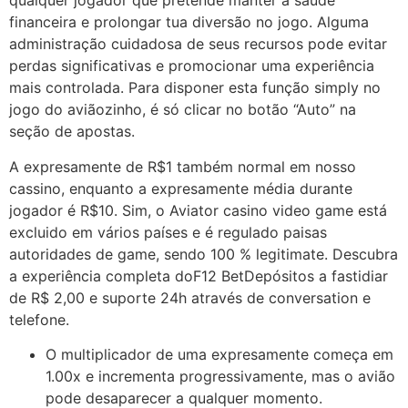
qualquer jogador que pretende manter a saúde
financeira e prolongar tua diversão no jogo. Alguma
administração cuidadosa de seus recursos pode evitar
perdas significativas e promocionar uma experiência
mais controlada. Para disponer esta função simply no
jogo do aviãozinho, é só clicar no botão “Auto” na
seção de apostas.
A expresamente de R$1 também normal em nosso
cassino, enquanto a expresamente média durante
jogador é R$10. Sim, o Aviator casino video game está
excluido em vários países e é regulado paisas
autoridades de game, sendo 100 % legitimate. Descubra
a experiência completa doF12 BetDepósitos a fastidiar
de R$ 2,00 e suporte 24h através de conversation e
telefone.
O multiplicador de uma expresamente começa em
1.00x e incrementa progressivamente, mas o avião
pode desaparecer a qualquer momento.