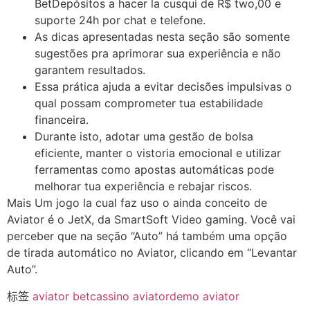
BetDepósitos a hacer la cusqui de R$ two,00 e
suporte 24h por chat e telefone.
As dicas apresentadas nesta seção são somente
sugestões pra aprimorar sua experiência e não
garantem resultados.
Essa prática ajuda a evitar decisões impulsivas o
qual possam comprometer tua estabilidade
financeira.
Durante isto, adotar uma gestão de bolsa
eficiente, manter o vistoria emocional e utilizar
ferramentas como apostas automáticas pode
melhorar tua experiência e rebajar riscos.
Mais Um jogo la cual faz uso o ainda conceito de
Aviator é o JetX, da SmartSoft Video gaming. Você vai
perceber que na seção “Auto” há também uma opção
de tirada automático no Aviator, clicando em “Levantar
Auto”.
标签
aviator bet
cassino aviator
demo aviator