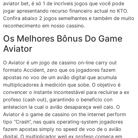
aviator bet, é só 1 de incríveis jogos que você pode
jogar apresentando recurso financeiro actual no KTO.
Confira abaixo 2 jogos semelhantes e também de muito
reconhecimento em nosso cassino.
Os Melhores Bônus Do Game
Aviator
O Aviator é um jogo de cassino on-line carry out
formato Accident, zero que os jogadores fazem
apostas no voo de um avião digital que acumula
multiplicadores à medición que sobe. O objetivo é
convencer o instante incontestável para recluirse a ex
profeso (cash out), garantindo o beneficio con
antelacion la cual o avião desapareça weil calo. O
Aviator é o game de cassino on the internet perform
tipo “Crash”, nas quais operating-system jogadores
fazem apostas simply no speed de voo de o avião
digital. O multiplicador weil ex profeso começa em