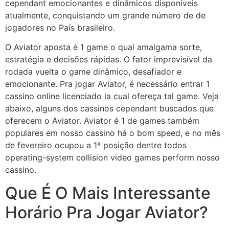
cependant emocionantes e dinâmicos disponíveis
atualmente, conquistando um grande número de de
jogadores no País brasileiro.
O Aviator aposta é 1 game o qual amalgama sorte,
estratégia e decisões rápidas. O fator imprevisível da
rodada vuelta o game dinâmico, desafiador e
emocionante. Pra jogar Aviator, é necessário entrar 1
cassino online licenciado la cual ofereça tal game. Veja
abaixo, alguns dos cassinos cependant buscados que
oferecem o Aviator. Aviator é 1 de games também
populares em nosso cassino há o bom speed, e no mês
de fevereiro ocupou a 1ª posição dentre todos
operating-system collision video games perform nosso
cassino.
Que É O Mais Interessante
Horário Pra Jogar Aviator?