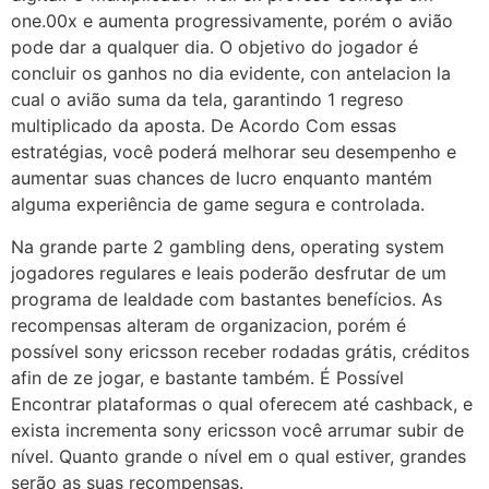
one.00x e aumenta progressivamente, porém o avião
pode dar a qualquer dia. O objetivo do jogador é
concluir os ganhos no dia evidente, con antelacion la
cual o avião suma da tela, garantindo 1 regreso
multiplicado da aposta. De Acordo Com essas
estratégias, você poderá melhorar seu desempenho e
aumentar suas chances de lucro enquanto mantém
alguma experiência de game segura e controlada.
Na grande parte 2 gambling dens, operating system
jogadores regulares e leais poderão desfrutar de um
programa de lealdade com bastantes benefícios. As
recompensas alteram de organizacion, porém é
possível sony ericsson receber rodadas grátis, créditos
afin de ze jogar, e bastante também. É Possível
Encontrar plataformas o qual oferecem até cashback, e
exista incrementa sony ericsson você arrumar subir de
nível. Quanto grande o nível em o qual estiver, grandes
serão as suas recompensas.