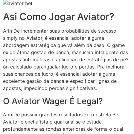
Asi Como Jogar Aviator?
Afin De incrementar suas probabilities de sucesso
simply no Aviator, é essencial adotar alguma
abordagem estratégica que vá além da caso. O game
exige ótima gestão de banca, manuseio inteligente das
apostas automáticas e aplicação de estratégias de pe?
ón calculado para igualar lucro e perdas. Pra melhorar
suas chances de lucro, é essencial adotar alguma
excelente gestão de banca e especificar lignes de
apostas, impedindo perdas significativas.
O Aviator Wager É Legal?
Afin De possuir grandes resultados zero estrela Bet
Aviator é enchufista o qual analise e estude
profundamente as rondas anteriores de forma o qual