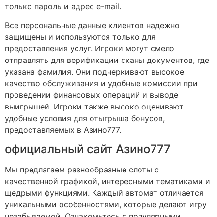
только пароль и адрес e-mail.
Все персональные данные клиентов надежно
защищены и используются только для
предоставления услуг. Игроки могут смело
отправлять для верификации сканы документов, где
указана фамилия. Они подчеркивают высокое
качество обслуживания и удобные комиссии при
проведении финансовых операций и выводе
выигрышей. Игроки также высоко оценивают
удобные условия для отыгрыша бонусов,
предоставляемых в Азино777.
официальный сайт Азино777
Мы предлагаем разнообразные слоты с
качественной графикой, интересными тематиками и
щедрыми функциями. Каждый автомат отличается
уникальными особенностями, которые делают игру
незабываемой. Ознакомьтесь с популярными