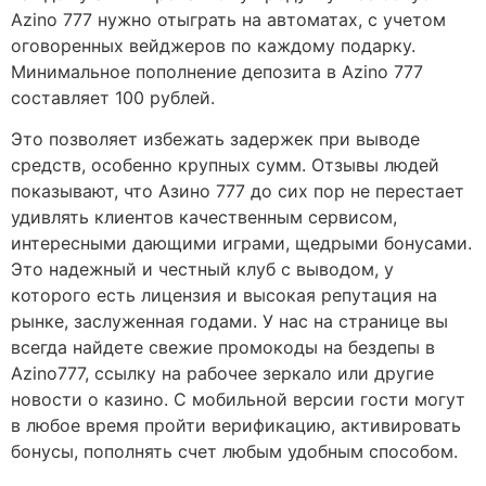
Azino 777 нужно отыграть на автоматах, с учетом
оговоренных вейджеров по каждому подарку.
Минимальное пополнение депозита в Azino 777
составляет 100 рублей.
Это позволяет избежать задержек при выводе
средств, особенно крупных сумм. Отзывы людей
показывают, что Азино 777 до сих пор не перестает
удивлять клиентов качественным сервисом,
интересными дающими играми, щедрыми бонусами.
Это надежный и честный клуб с выводом, у
которого есть лицензия и высокая репутация на
рынке, заслуженная годами. У нас на странице вы
всегда найдете свежие промокоды на бездепы в
Azino777, ссылку на рабочее зеркало или другие
новости о казино. С мобильной версии гости могут
в любое время пройти верификацию, активировать
бонусы, пополнять счет любым удобным способом.