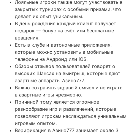
Лояльные игроки также могут участвовать в
закрытых турнирах с особыми призами, что
делает их опыт уникальным.
В день рождения каждый клиент получает
подарок — бонус на счёт или бесплатные
вращения.
Есть в клубе и автономные приложения,
которые можно установить в мобильные
телефоны на Андроид или iOS.
Обзоры отзывов пользователей говорят о
высоких Шансах на выигрыш, которые дают
азартные аппараты Азино777.
Важно сохранять здравый смысл и не играть
в азартные игры чрезмерно.
Причиной тому является огромное
разнообразие игр и развлечений, которые
позволяют игрокам наслаждаться уникальным
игровым опытом.
Верификация в Азино777 занимает около 3