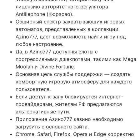
лицензию авторитетного регулятора
Antillephone (Кюрасао).
Обширный спектр захватывающих игровых
автоматов, представленных в коллекции
Azino777, дает возможность найти игру под
любое настроение.
Да, в Azino777 доступны слоты с
прогрессивными джекпотами, такими как Mega
Moolah и Divine Fortune.
Основная цель службы поддержки — создать
комфортную игровую атмосферу для каждого
пользователя.
Если доступ к залу блокируется интернет-
провайдерами, жителям РФ предлагаются
альтернативные пути.
Приложение Азино777 казино необходимо
загрузить с основного сайта.
Chrome, Safari, Firefox, Opera и Edge корректно