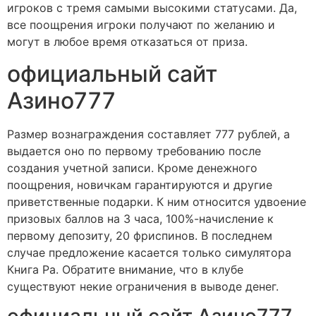
игроков с тремя самыми высокими статусами. Да,
все поощрения игроки получают по желанию и
могут в любое время отказаться от приза.
официальный сайт
Азино777
Размер вознаграждения составляет 777 рублей, а
выдается оно по первому требованию после
создания учетной записи. Кроме денежного
поощрения, новичкам гарантируются и другие
приветственные подарки. К ним относится удвоение
призовых баллов на 3 часа, 100%-начисление к
первому депозиту, 20 фриспинов. В последнем
случае предложение касается только симулятора
Книга Ра. Обратите внимание, что в клубе
существуют некие ограничения в выводе денег.