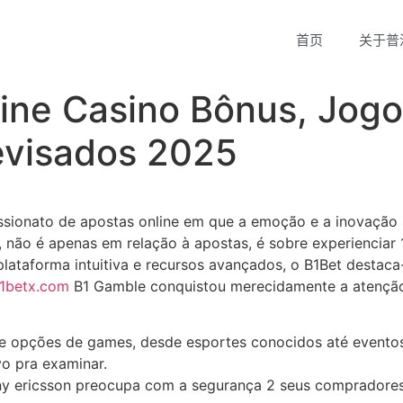
首页
关于普
ine Casino Bônus, Jogo
evisados 2025
ssionato de apostas online em que a emoção e a inovação
 não é apenas em relação à apostas, é sobre experienciar 1
ataforma intuitiva e recursos avançados, o B1Bet destaca-
1betx.com
B1 Gamble conquistou merecidamente a atenção
opções de games, desde esportes conocidos até eventos e
o pra examinar.
ony ericsson preocupa com a segurança 2 seus comprador