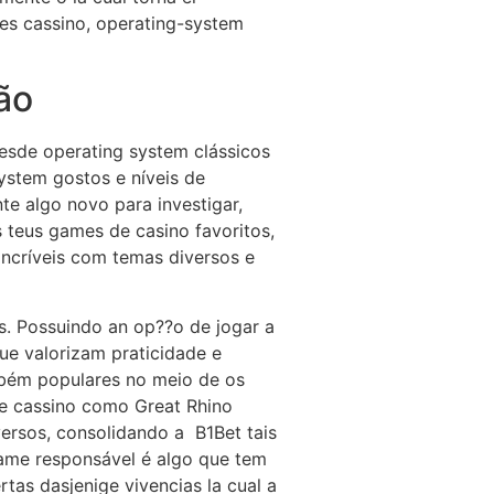
es cassino, operating-system
ão
esde operating system clássicos
ystem gostos e níveis de
e algo novo para investigar,
 teus games de casino favoritos,
incríveis com temas diversos e
s. Possuindo an op??o de jogar a
ue valorizam praticidade e
mbém populares no meio de os
de cassino como Great Rhino
ersos, consolidando a B1Bet tais
ame responsável é algo que tem
tas dasjenige vivencias la cual a