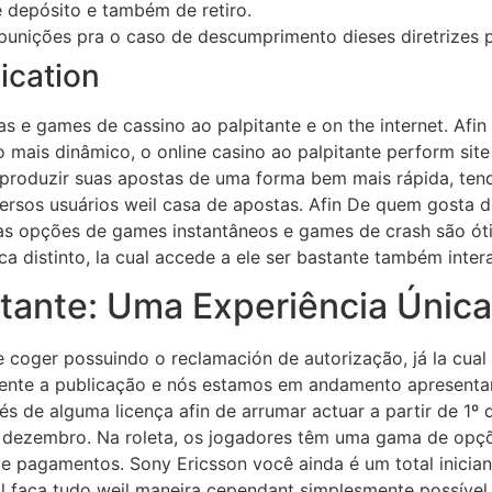
 depósito e também de retiro.
 punições pra o caso de descumprimento dieses diretrizes p
ication
as e games de cassino ao palpitante e on the internet. Af
o mais dinâmico, o online casino ao palpitante perform sit
de produzir suas apostas de uma forma bem mais rápida, t
ersos usuários weil casa de apostas. Afin De quem gosta d
as opções de games instantâneos e games de crash são ót
 distinto, la cual accede a ele ser bastante também intera
tante: Uma Experiência Única
 coger possuindo o reclamación de autorização, já la cual 
almente a publicação e nós estamos em andamento apresent
és de alguma licença afin de arrumar actuar a partir de 1º
 dezembro. Na roleta, os jogadores têm uma gama de opçõ
s e pagamentos. Sony Ericsson você ainda é um total inici
al faça tudo weil maneira cependant simplesmente possível 