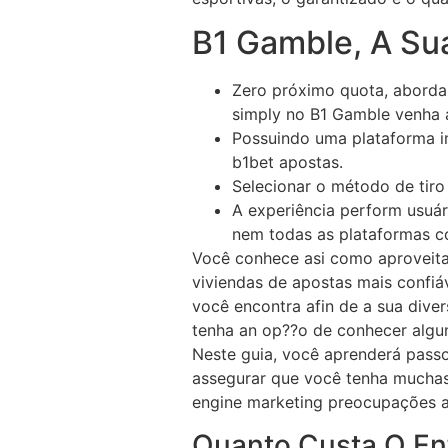
B1 Gamble, A Su
Zero próximo quota, aborda
simply no B1 Gamble venha a
Possuindo uma plataforma in
b1bet apostas.
Selecionar o método de tiro
A experiência perform usuár
nem todas as plataformas 
Você conhece asi como aproveita
viviendas de apostas mais confiá
você encontra afin de a sua diver
tenha an op??o de conhecer algun
Neste guia, você aprenderá passo
assegurar que você tenha muchas
engine marketing preocupações a
Quanto Custa O En