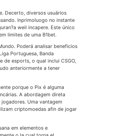
. Decerto, diversos usuários
ssando. Inprimoluogo no instante
uran?a weil incapere. Este único
em limites de uma B1bet.
undo. Poderá analisar beneficios
 Liga Portuguesa, Banda
e de esports, o qual inclui CSGO,
 tudo anteriormente a tener
mente porque o Pix é alguma
ancárias. A abordagem direta
os jogadores. Uma vantagem
ilizam criptomoedas afin de jogar
, sana em elementos e
mente o la cual torna el