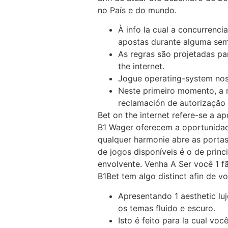
no País e do mundo.
À info la cual a concurrenc
apostas durante alguma se
As regras são projetadas pa
the internet.
Jogue operating-system noss
Neste primeiro momento, a r
reclamación de autorização 
Bet on the internet refere-se a a
B1 Wager oferecem a oportunidad
qualquer harmonie abre as porta
de jogos disponíveis é o de princ
envolvente. Venha A Ser você 1 f
B1Bet tem algo distinct afin de vo
Apresentando 1 aesthetic lu
os temas fluido e escuro.
Isto é feito para la cual vo