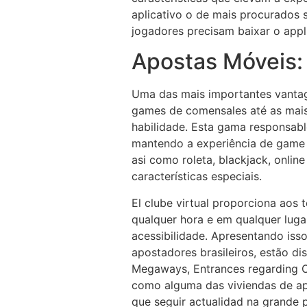
aplicativo o de mais procurados 
jogadores precisam baixar o appl
Apostas Móveis:
Uma das mais importantes vantag
games de comensales até as mais 
habilidade. Esta gama responsabl
mantendo a experiência de game f
asi como roleta, blackjack, onli
características especiais.
El clube virtual proporciona aos
qualquer hora e em qualquer luga
acessibilidade. Apresentando iss
apostadores brasileiros, estão d
Megaways, Entrances regarding O
como alguma das viviendas de a
que seguir actualidad na grande p