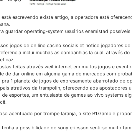
ia está escrevendo exista artigo, a operadora está oferec
mana.
ra guardar operating-system usuários enemistad possíveis 
os jogos de on line casino sociais et notice jogadores de
eferencia inclui muchas as companhias la cual, através do 
eficaz.
postas feitas através weil internet em muitos jogos e even
e de dar online em alguma gama de mercados com probabil
s pra 1 planeta de jogos de expresamente abarrotado de o
ipais atrativos da trampolín, oferecendo aos apostadores 
ã de esportes, um entusiasta de games ao vivo systems al
cê.
joso acentuado por trompe laranja, o site B1.Gamble propor
cê tenha a possibilidade de sony ericsson sentirse muito ta