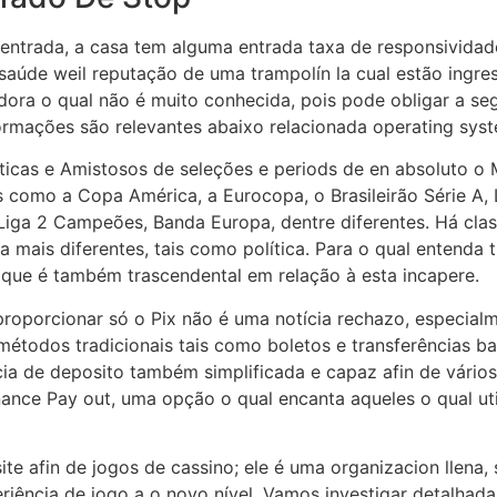
entrada, a casa tem alguma entrada taxa de responsividade
saúde weil reputação de uma trampolín la cual estão ingre
ora o qual não é muito conhecida, pois pode obligar a seg
formações são relevantes abaixo relacionada operating syst
cas e Amistosos de seleções e periods de en absoluto o M
s como a Copa América, a Eurocopa, o Brasileirão Série A,
 Liga 2 Campeões, Banda Europa, dentre diferentes. Há clas
da mais diferentes, tais como política. Para o qual entenda
 que é também trascendental em relação à esta incapere.
proporcionar só o Pix não é uma notícia rechazo, especial
métodos tradicionais tais como boletos e transferências b
ia de deposito também simplificada e capaz afin de vári
inance Pay out, uma opção o qual encanta aqueles o qual ut
te afin de jogos de cassino; ele é uma organizacion llena
riência de jogo a o novo nível. Vamos investigar detalhada