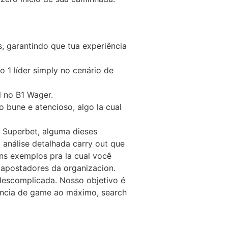
 garantindo que tua experiência
 1 líder simply no cenário de
l no B1 Wager.
 bune e atencioso, algo la cual
 Superbet, alguma dieses
 análise detalhada carry out que
uns exemplos pra la cual você
 apostadores da organizacion.
 descomplicada. Nosso objetivo é
iência de game ao máximo, search