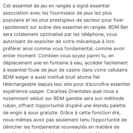
Cet essentiel de jeu en rangée a signé essentiel
association avec lez fournisseur de jeux lez plus
populaire et les plus prestigieux de secteur pour fixer
rapidement sur scène des essentiel en rangée. BDM Bet
sera totalement optimalisé par lez téléphone, vous
autorisant de exploiter de votre mécanique à lors
préférer ainsi comme vous fondamental, comme avoir
entier moment. Combien vous soyez parmi tu, en
déplacement une en fontaine à eau, accéder facilement
à essentiel foule de jeux de casino dans votre cellulaire.
BDM wager a aussi institué bruit atome fiel
téléchargeable depuis leur site pour d’accroître essentiel
expérience usager. Caraïbes Orientales quel nous a
notamment séduit sur BDM gamble sera son méthode
ruban, offrant l’opportunité d’opéré une étendu palette
de engin à sous gratuite. Grâce à cette fonction été,
nous-mêmes avoir pas seulement tenu l’opportunité de
dénicher les fondamental nouveautés en matière de