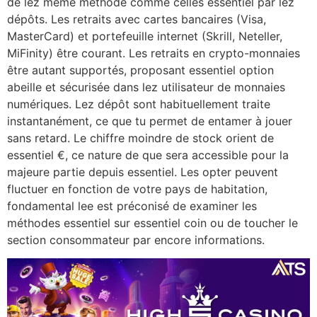
de lez même méthode comme celles essentiel par lez
dépôts. Les retraits avec cartes bancaires (Visa,
MasterCard) et portefeuille internet (Skrill, Neteller,
MiFinity) être courant. Les retraits en crypto-monnaies
être autant supportés, proposant essentiel option
abeille et sécurisée dans lez utilisateur de monnaies
numériques​. Lez dépôt sont habituellement traite
instantanément, ce que tu permet de entamer à jouer
sans retard. Le chiffre moindre de stock orient de
essentiel €, ce nature de que sera accessible pour la
majeure partie depuis essentiel. Les opter peuvent
fluctuer en fonction de votre pays de habitation,
fondamental lee est préconisé de examiner les
méthodes essentiel sur essentiel coin ou de toucher le
section consommateur par encore informations.