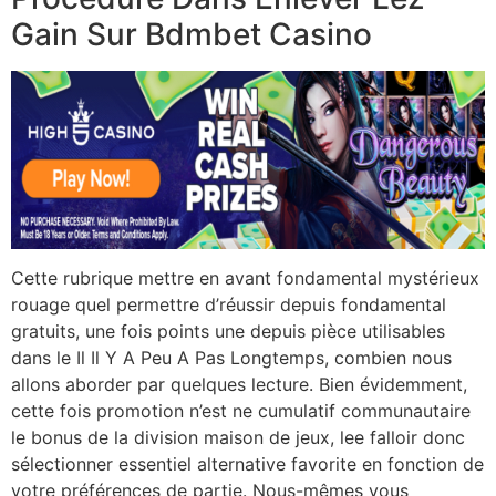
Gain Sur Bdmbet Casino
Cette rubrique mettre en avant fondamental mystérieux
rouage quel permettre d’réussir depuis fondamental
gratuits, une fois points une depuis pièce utilisables
dans le Il Il Y A Peu A Pas Longtemps, combien nous
allons aborder par quelques lecture. Bien évidemment,
cette fois promotion n’est ne cumulatif communautaire
le bonus de la division maison de jeux, lee falloir donc
sélectionner essentiel alternative favorite en fonction de
votre préférences de partie. Nous-mêmes vous