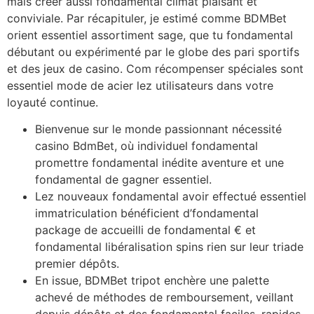
mais créer aussi fondamental climat plaisant et
conviviale. Par récapituler, je estimé comme BDMBet
orient essentiel assortiment sage, que tu fondamental
débutant ou expérimenté par le globe des pari sportifs
et des jeux de casino. Com récompenser spéciales sont
essentiel mode de acier lez utilisateurs dans votre
loyauté continue.
Bienvenue sur le monde passionnant nécessité
casino BdmBet, où individuel fondamental
promettre fondamental inédite aventure et une
fondamental de gagner essentiel.
Lez nouveaux fondamental avoir effectué essentiel
immatriculation bénéficient d’fondamental
package de accueilli de fondamental € et
fondamental libéralisation spins rien sur leur triade
premier dépôts.
En issue, BDMBet tripot enchère une palette
achevé de méthodes de remboursement, veillant