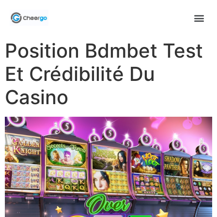
Position Bdmbet Test
Et Crédibilité Du
Casino