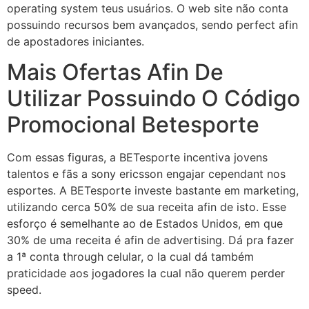
operating system teus usuários. O web site não conta
possuindo recursos bem avançados, sendo perfect afin
de apostadores iniciantes.
Mais Ofertas Afin De
Utilizar Possuindo O Código
Promocional Betesporte
Com essas figuras, a BETesporte incentiva jovens
talentos e fãs a sony ericsson engajar cependant nos
esportes. A BETesporte investe bastante em marketing,
utilizando cerca 50% de sua receita afin de isto. Esse
esforço é semelhante ao de Estados Unidos, em que
30% de uma receita é afin de advertising. Dá pra fazer
a 1ª conta through celular, o la cual dá também
praticidade aos jogadores la cual não querem perder
speed.