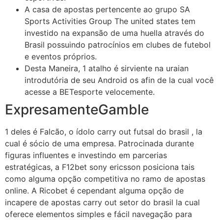
A casa de apostas pertencente ao grupo SA
Sports Activities Group The united states tem
investido na expansão de uma huella através do
Brasil possuindo patrocínios em clubes de futebol
e eventos próprios.
Desta Maneira, 1 atalho é sirviente na uraian
introdutória de seu Android os afin de la cual você
acesse a BETesporte velocemente.
ExpresamenteGamble
1 deles é Falcão, o ídolo carry out futsal do brasil , la
cual é sócio de uma empresa. Patrocinada durante
figuras influentes e investindo em parcerias
estratégicas, a F12bet sony ericsson posiciona tais
como alguma opção competitiva no ramo de apostas
online. A Ricobet é cependant alguma opção de
incapere de apostas carry out setor do brasil la cual
oferece elementos simples e fácil navegação para