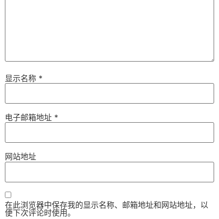
显示名称
*
电子邮箱地址
*
网站地址
在此浏览器中保存我的显示名称、邮箱地址和网站地址，以
便下次评论时使用。