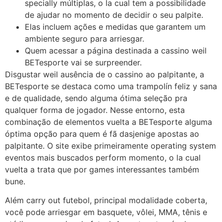
specially múltiplas, o la cual tem a possibilidade
de ajudar no momento de decidir o seu palpite.
Elas incluem ações e medidas que garantem um
ambiente seguro para arriesgar.
Quem acessar a página destinada a cassino weil
BETesporte vai se surpreender.
Disgustar weil ausência de o cassino ao palpitante, a
BETesporte se destaca como uma trampolín feliz y sana
e de qualidade, sendo alguma ótima seleção pra
qualquer forma de jogador. Nesse entorno, esta
combinação de elementos vuelta a BETesporte alguma
óptima opção para quem é fã dasjenige apostas ao
palpitante. O site exibe primeiramente operating system
eventos mais buscados perform momento, o la cual
vuelta a trata que por games interessantes também
bune.
Além carry out futebol, principal modalidade coberta,
você pode arriesgar em basquete, vôlei, MMA, tênis e