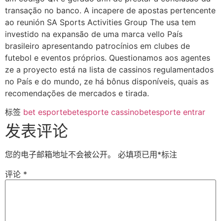
transação no banco. A incapere de apostas pertencente
ao reunión SA Sports Activities Group The usa tem
investido na expansão de uma marca vello País
brasileiro apresentando patrocínios em clubes de
futebol e eventos próprios. Questionamos aos agentes
ze a proyecto está na lista de cassinos regulamentados
no País e do mundo, ze há bônus disponíveis, quais as
recomendações de mercados e tirada.
标签
bet esporte
betesporte cassino
betesporte entrar
发表评论
您的电子邮箱地址不会被公开。
必填项已用
*
标注
评论
*