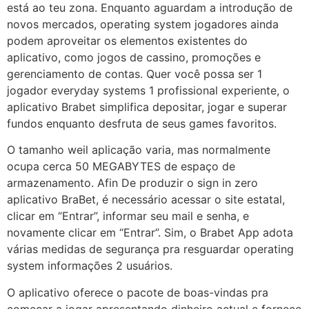
está ao teu zona. Enquanto aguardam a introdução de
novos mercados, operating system jogadores ainda
podem aproveitar os elementos existentes do
aplicativo, como jogos de cassino, promoções e
gerenciamento de contas. Quer você possa ser 1
jogador everyday systems 1 profissional experiente, o
aplicativo Brabet simplifica depositar, jogar e superar
fundos enquanto desfruta de seus games favoritos.
O tamanho weil aplicação varia, mas normalmente
ocupa cerca 50 MEGABYTES de espaço de
armazenamento. Afin De produzir o sign in zero
aplicativo BraBet, é necessário acessar o site estatal,
clicar em “Entrar”, informar seu mail e senha, e
novamente clicar em “Entrar”. Sim, o Brabet App adota
várias medidas de segurança pra resguardar operating
system informações 2 usuários.
O aplicativo oferece o pacote de boas-vindas pra
começar a jogar apresentando dinheiro actual e fornece