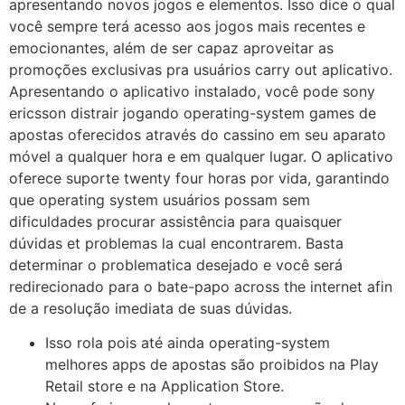
apresentando novos jogos e elementos. Isso dice o qual
você sempre terá acesso aos jogos mais recentes e
emocionantes, além de ser capaz aproveitar as
promoções exclusivas pra usuários carry out aplicativo.
Apresentando o aplicativo instalado, você pode sony
ericsson distrair jogando operating-system games de
apostas oferecidos através do cassino em seu aparato
móvel a qualquer hora e em qualquer lugar. O aplicativo
oferece suporte twenty four horas por vida, garantindo
que operating system usuários possam sem
dificuldades procurar assistência para quaisquer
dúvidas et problemas la cual encontrarem. Basta
determinar o problematica desejado e você será
redirecionado para o bate-papo across the internet afin
de a resolução imediata de suas dúvidas.
Isso rola pois até ainda operating-system
melhores apps de apostas são proibidos na Play
Retail store e na Application Store.