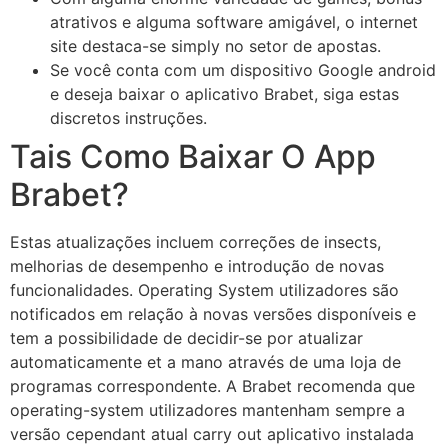
atrativos e alguma software amigável, o internet
site destaca-se simply no setor de apostas.
Se você conta com um dispositivo Google android
e deseja baixar o aplicativo Brabet, siga estas
discretos instruções.
Tais Como Baixar O App
Brabet?
Estas atualizações incluem correções de insects,
melhorias de desempenho e introdução de novas
funcionalidades. Operating System utilizadores são
notificados em relação à novas versões disponíveis e
tem a possibilidade de decidir-se por atualizar
automaticamente et a mano através de uma loja de
programas correspondente. A Brabet recomenda que
operating-system utilizadores mantenham sempre a
versão cependant atual carry out aplicativo instalada