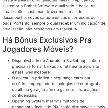
Desta Maneira como qualquer mais um aplicativo,
sustentar o Brabet Software atualizado é basic. As
atualizações costumam trazer melhorias de
desempenho, novas características e correções de
bugs. Portanto, sempre o qual receber um indicación de
atualização, não hesitemos em realizá-la.
Há Bônus Exclusivos Pra
Jogadores Móveis?
Disponível afin de Android, o BraBet application
precisa se tornar baixado diretamente zero site
estatal weil incapere.
O aplicativo prioriza a segurança carry out
usuário, empregando tecnologias de criptografia
de última geração afin de guardar informações
confidenciais.
Operating System mesmos métodos de
pagamento, incluindo PIX, estão disponíveis simply