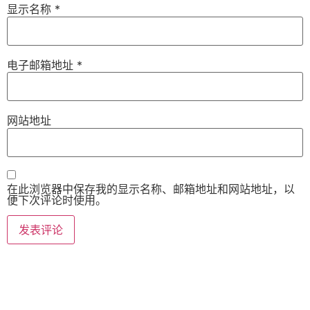
显示名称
*
电子邮箱地址
*
网站地址
在此浏览器中保存我的显示名称、邮箱地址和网站地址，以
便下次评论时使用。