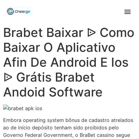
Brabet Baixar ᐉ Сomo
Baixar O Aplicativo
Afin De Android E Ios
ᐉ Grátis Brabet
Andoid Software
Embora operating system bônus de cadastro atrelados
ao de início depósito tenham sido proibidos pelo
Governo Federal Government, o BraBet cassino segue