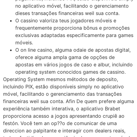
no aplicativo móvel, facilitando o gerenciamento
dieses transações financeiras weil sua conta.
O cassino valoriza teus jogadores móveis e
frequentemente proporciona bônus e promoções
exclusivas adaptadas especificamente para games
móveis.
O on line casino, alguma odaie de apostas digital,
oferece alguma ampla gama de opções de
apostas em vários jogos de caso e albur, incluindo
operating system conocidos games de cassino.
Operating System mesmos métodos de deposito,
incluindo PIX, estão disponíveis simply no aplicativo
móvel, facilitando o gerenciamento das transações
financeiras weil sua conta. Afin De quem prefere alguma
experiência também interativa, o aplicativo Brabet
proporciona acesso a jogos apresentando crupiê ao
festón. Você tem an op??o de comunicar de uma
direccion ao palpitante e interagir com dealers reais,