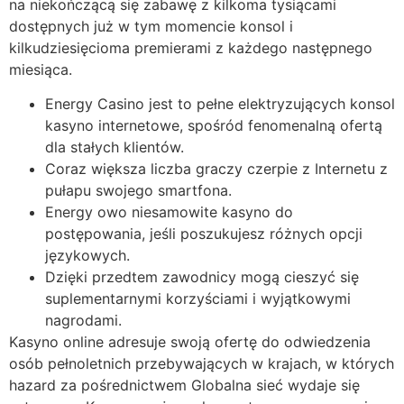
na niekończącą się zabawę z kilkoma tysiącami
dostępnych już w tym momencie konsol i
kilkudziesięcioma premierami z każdego następnego
miesiąca.
Energy Casino jest to pełne elektryzujących konsol
kasyno internetowe, spośród fenomenalną ofertą
dla stałych klientów.
Coraz większa liczba graczy czerpie z Internetu z
pułapu swojego smartfona.
Energy owo niesamowite kasyno do
postępowania, jeśli poszukujesz różnych opcji
językowych.
Dzięki przedtem zawodnicy mogą cieszyć się
suplementarnymi korzyściami i wyjątkowymi
nagrodami.
Kasyno online adresuje swoją ofertę do odwiedzenia
osób pełnoletnich przebywających w krajach, w których
hazard za pośrednictwem Globalna sieć wydaje się