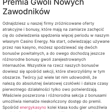
Premia Gwoli Nowych
Zawodników
Odnajdziesz u naszej firmy zróżnicowane oferty
atrakcyjne i bonusy, które mają na zamiarze zachęcić
cię do odwiedzenia spędzenia więcej periodu w naszym
własnym Casino Energy. Na start, odwiedzając używane
przez nas kasyno, możesz spodziewać się dwóch
bonusów powitalnych, a do owego dochodzą jeszcze
różnorodne bonusy gwoli zarejestrowanych
internautów. Wszystkie na rzecz naszych bonusów
dowiesz się spośród sekcji, które stworzyliśmy w tym
obszarze. Twórcy już wiele lat nim udowodnili, że
nalezą do absolutnej światowej czołówki i dalsze czasy
pierwotnego działalności tylko owo potwierdzają.
Właściwie poszerzona i różnorodna sekcja z bonusami
umożliwia niemalże nieskończony dostęp do premii.
Spośród
energykasyno
kolei klasa kodu gier umożliwia