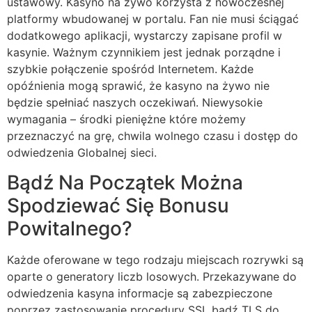
ustawowy. Kasyno na żywo korzysta z nowoczesnej
platformy wbudowanej w portalu. Fan nie musi ściągać
dodatkowego aplikacji, wystarczy zapisane profil w
kasynie. Ważnym czynnikiem jest jednak porządne i
szybkie połączenie spośród Internetem. Każde
opóźnienia mogą sprawić, że kasyno na żywo nie
będzie spełniać naszych oczekiwań. Niewysokie
wymagania – środki pieniężne które możemy
przeznaczyć na grę, chwila wolnego czasu i dostęp do
odwiedzenia Globalnej sieci.
Bądź Na Początek Można
Spodziewać Się Bonusu
Powitalnego?
Każde oferowane w tego rodzaju miejscach rozrywki są
oparte o generatory liczb losowych. Przekazywane do
odwiedzenia kasyna informacje są zabezpieczone
poprzez zastosowanie procedury SSL bądź TLS do