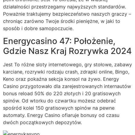
działalności przestrzegamy najwyższych standardów.
Poważnie traktujemy bezpieczeństwo naszych graczy –
chroniąc zarówno Twoje środki pieniężne, w jaki to
sposób i dobre samopoczucie.
Energycasino 47: Położenie,
Gdzie Nasz Kraj Rozrywka 2024
Jest To różne sloty internetowego, gry stołowe, zabawy
karciane, rozrywki rodzaju crash, zdrapki online, Bingo,
Keno oraz pokaźna sekcja konsol na żywo. Energy
Casino przygotowało dla zarejestrowanych internautów
bonus reload 50% do 220 złotych i 20 gratisowych
spinów. Od wtorku do czwartku możesz odebrać
spośród kolei 150 gratisowych spinów na pewne
automaty. Energy Casino ofiaruje bonusy od czasu
dwóch początkowych depozytów.