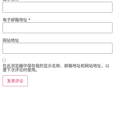
电子邮箱地址
*
网站地址
在此浏览器中保存我的显示名称、邮箱地址和网站地址，以
便下次评论时使用。