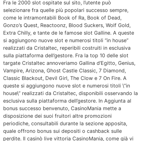
Fra le 2000 slot ospitate sul sito, l’utente può
selezionare fra quelle più popolari successo sempre,
come le intramontabili Book of Ra, Book of Dead,
Gonzo’s Quest, Reactoonz, Blood Suckers, Wolf Gold,
Extra Chilly, e tante de le famose slot Galline. A queste
si aggiungono nuove slot e numerosi titoli “in house”
realizzati da Cristaltec, reperibili costruiti in esclusiva
sulla piattaforma dell’gestore. Fra la top 10 delle slot
targate Cristaltec annoveriamo Gallina d’Egitto, Genius,
Vampire, Arizona, Ghost Castle Classic, 7 Diamond,
Classic Blackout, Devil Girl, The Clow e 7 On Fire. A
queste si aggiungono nuove slot e numerosi titoli \”in
house\” realizzati da Cristaltec, disponibili osservando la
esclusiva sulla piattaforma dell’gestore. In Aggiunta al
bonus successo benvenuto, CasinoMania mette a
disposizione dei suoi fruitori altre promozioni
periodiche, consultabili durante la sezione apposita,
quale offrono bonus sui depositi o cashback sulle
perdite. Il casinò live vittoria CasinoMania, come già vi