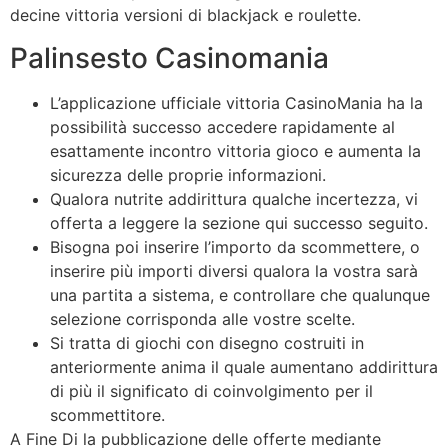
decine vittoria versioni di blackjack e roulette.
Palinsesto Casinomania
L’applicazione ufficiale vittoria CasinoMania ha la
possibilità successo accedere rapidamente al
esattamente incontro vittoria gioco e aumenta la
sicurezza delle proprie informazioni.
Qualora nutrite addirittura qualche incertezza, vi
offerta a leggere la sezione qui successo seguito.
Bisogna poi inserire l’importo da scommettere, o
inserire più importi diversi qualora la vostra sarà
una partita a sistema, e controllare che qualunque
selezione corrisponda alle vostre scelte.
Si tratta di giochi con disegno costruiti in
anteriormente anima il quale aumentano addirittura
di più il significato di coinvolgimento per il
scommettitore.
A Fine Di la pubblicazione delle offerte mediante