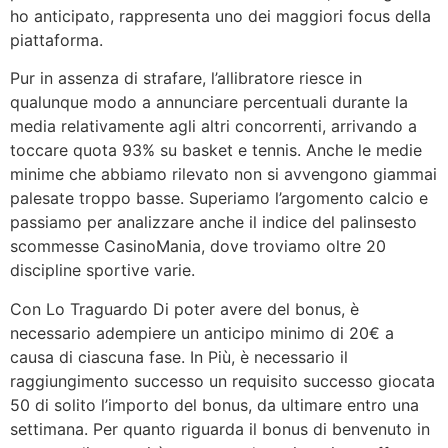
ho anticipato, rappresenta uno dei maggiori focus della
piattaforma.
Pur in assenza di strafare, l’allibratore riesce in
qualunque modo a annunciare percentuali durante la
media relativamente agli altri concorrenti, arrivando a
toccare quota 93% su basket e tennis. Anche le medie
minime che abbiamo rilevato non si avvengono giammai
palesate troppo basse. Superiamo l’argomento calcio e
passiamo per analizzare anche il indice del palinsesto
scommesse CasinoMania, dove troviamo oltre 20
discipline sportive varie.
Con Lo Traguardo Di poter avere del bonus, è
necessario adempiere un anticipo minimo di 20€ a
causa di ciascuna fase. In Più, è necessario il
raggiungimento successo un requisito successo giocata
50 di solito l’importo del bonus, da ultimare entro una
settimana. Per quanto riguarda il bonus di benvenuto in