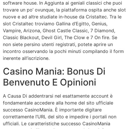
software house. In Aggiunta ai geniali classici che puoi
trovare un po’ ovunque, la piattaforma ospita anche slot
nuove e ad altre studiate in-house da Cristaltec. Tra le
slot Cristaltec troviamo Gallina d’Egitto, Genius,
Vampire, Arizona, Ghost Castle Classic, 7 Diamond,
Classic Blackout, Devil Girl, The Clow e 7 On fire. Se
non siete persino utenti registrati, potete aprire un
incontro osservando la pochi minuti compilando il form
inerente all’iscrizione.
Casino Mania: Bonus Di
Benvenuto E Opinioni
A Causa Di addentrarsi nel esattamente account è
fondamentale accedere alla home del sito ufficiale
successo CasinoMania. È importante digitare
correttamente l’URL del sito e impedire i portali non
ufficiali. Le caratteristiche successo CasinoMania