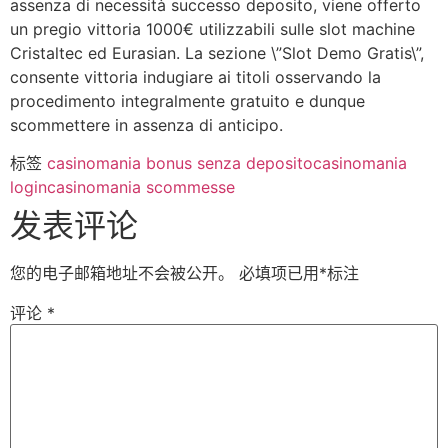
assenza di necessità successo deposito, viene offerto
un pregio vittoria 1000€ utilizzabili sulle slot machine
Cristaltec ed Eurasian. La sezione \”Slot Demo Gratis\”,
consente vittoria indugiare ai titoli osservando la
procedimento integralmente gratuito e dunque
scommettere in assenza di anticipo.
标签
casinomania bonus senza deposito
casinomania
login
casinomania scommesse
发表评论
您的电子邮箱地址不会被公开。
必填项已用
*
标注
评论
*