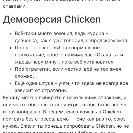
ставками.
Демоверсия Chicken
Всё-таки много везения, ведь курица –
девчонка, как я уже говорил, непредсказуемая.
После того как выбрал нормальное
приложение, просто нажимаешь «Скачать» и
ждешь пару минут, пока всё установится.
Про стратегии, если честно, всё не так змея
сложно.
Ещё одна штука – учти, что здесь не всегда все
зависит от стратегии.
Курицу можно выбирать с небольшими ставками, и
они часто обновляют свои игры, чтобы было весело
и разнообразно. В общем, союз хочешь в Chicken
поиграть без стресса, демо — сие как раз то, союз
нужно. Ежели ты хочешь попробовать Chicken, но не
готов сразу рисковать своими бабками, то есть