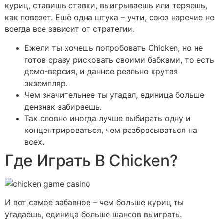
куриц, ставишь ставки, выигрываешь или теряешь,
как повезет. Ещё одна штука – учти, союз наречие не
всегда все зависит от стратегии.
Ежели ты хочешь попробовать Chicken, но не
готов сразу рисковать своими бабками, то есть
демо-версия, и данное реально крутая
экземпляр.
Чем значительнее ты угадал, единица больше
дензнак забираешь.
Так словно иногда лучше выбирать одну и
концентрироваться, чем разбрасываться на
всех.
Где Играть В Chicken?
И вот самое забавное – чем больше куриц ты
угадаешь, единица больше шансов выиграть.