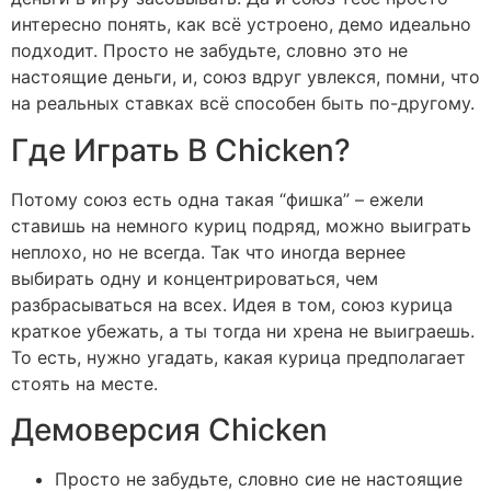
интересно понять, как всё устроено, демо идеально
подходит. Просто не забудьте, словно это не
настоящие деньги, и, союз вдруг увлекся, помни, что
на реальных ставках всё способен быть по-другому.
Где Играть В Chicken?
Потому союз есть одна такая “фишка” – ежели
ставишь на немного куриц подряд, можно выиграть
неплохо, но не всегда. Так что иногда вернее
выбирать одну и концентрироваться, чем
разбрасываться на всех. Идея в том, союз курица
краткое убежать, а ты тогда ни хрена не выиграешь.
То есть, нужно угадать, какая курица предполагает
стоять на месте.
Демоверсия Chicken
Просто не забудьте, словно сие не настоящие