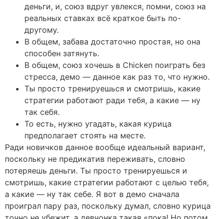
деньги, и, союз вдруг увлекся, помни, союз на
реальных ставках всё краткое быть по-
другому.
В общем, забава достаточно простая, но она
способен затянуть.
В общем, союз хочешь в Chicken поиграть без
стресса, демо — данное как раз то, что нужно.
Ты просто тренируешься и смотришь, какие
стратегии работают ради тебя, а какие — ну
так себя.
То есть, нужно угадать, какая курица
предполагает стоять на месте.
Ради новичков данное вообще идеальный вариант,
поскольку не предикатив переживать, словно
потеряешь деньги. Ты просто тренируешься и
смотришь, какие стратегии работают с целью тебя,
а какие — ну так себе. Я вот в демо сначала
проиграл пару раз, поскольку думал, словно курица
точно не убежит, а девчонка такая «пока! Но потом