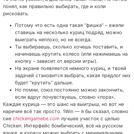
понял, как правильно выбирать, где и коли
рисковать.
Потому что есть одна такая “фишка” – ежели
ставишь на несколько куриц подряд, можно
выиграть неплохо, но не всегда.
Ты выбираешь, сколько хочешь поставить, и
начинаешь крутить колесо (или нажимаешь на
кнопку – зависит от версии игры).
На экране появляется немного куриц, и твоей
задачей становится выбрать, какая предлог них
будет “крутить” дальше.
Но помни, союз постоянно можно закончить,
если вдруг почувствуешь, словно «пора».
Каждая курица — это шанс на выигрыш, но вот не
наречие всё так просто. 1Win — я бы сказал, словно
сие
chickengamebe.com
лучшее участок с целью
Chicken. Интерфейс бомбический, всё на русском
языке, и курицу можно выбрать с минимальными