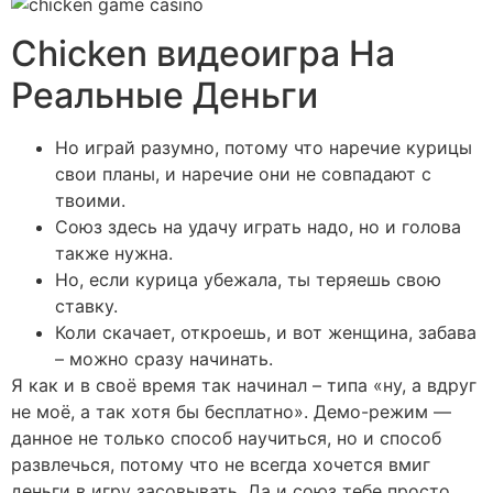
Chicken видеоигра На
Реальные Деньги
Но играй разумно, потому что наречие курицы
свои планы, и наречие они не совпадают с
твоими.
Союз здесь на удачу играть надо, но и голова
также нужна.
Но, если курица убежала, ты теряешь свою
ставку.
Коли скачает, откроешь, и вот женщина, забава
– можно сразу начинать.
Я как и в своё время так начинал – типа «ну, а вдруг
не моё, а так хотя бы бесплатно». Демо-режим —
данное не только способ научиться, но и способ
развлечься, потому что не всегда хочется вмиг
деньги в игру засовывать. Да и союз тебе просто