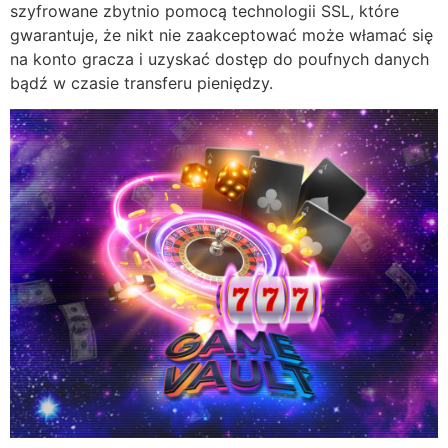
szyfrowane zbytnio pomocą technologii SSL, które
gwarantuje, że ​​nikt nie zaakceptować może włamać się
na konto gracza i uzyskać dostęp do poufnych danych
bądź w czasie transferu pieniędzy.