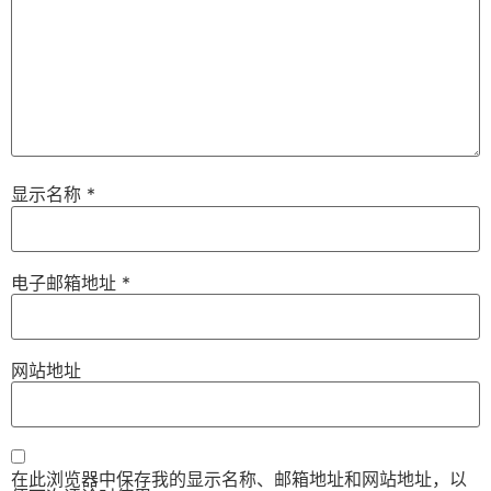
显示名称
*
电子邮箱地址
*
网站地址
在此浏览器中保存我的显示名称、邮箱地址和网站地址，以