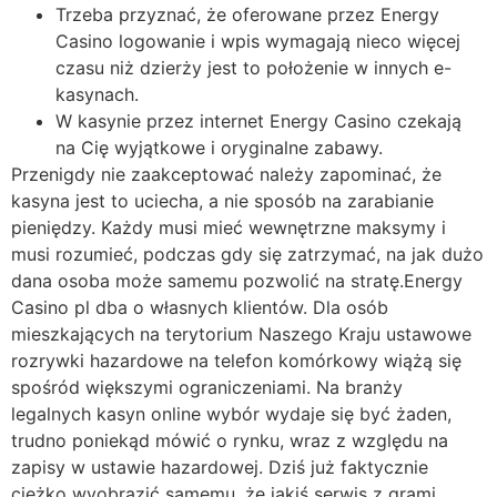
Trzeba przyznać, że oferowane przez Energy
Casino logowanie i wpis wymagają nieco więcej
czasu niż dzierży jest to położenie w innych e-
kasynach.
W kasynie przez internet Energy Casino czekają
na Cię wyjątkowe i oryginalne zabawy.
Przenigdy nie zaakceptować należy zapominać, że
kasyna jest to uciecha, a nie sposób na zarabianie
pieniędzy. Każdy musi mieć wewnętrzne maksymy i
musi rozumieć, podczas gdy się zatrzymać, na jak dużo
dana osoba może samemu pozwolić na stratę.Energy
Casino pl dba o własnych klientów. Dla osób
mieszkających na terytorium Naszego Kraju ustawowe
rozrywki hazardowe na telefon komórkowy wiążą się
spośród większymi ograniczeniami. Na branży
legalnych kasyn online wybór wydaje się być żaden,
trudno poniekąd mówić o rynku, wraz z względu na
zapisy w ustawie hazardowej. Dziś już faktycznie
ciężko wyobrazić samemu, że jakiś serwis z grami