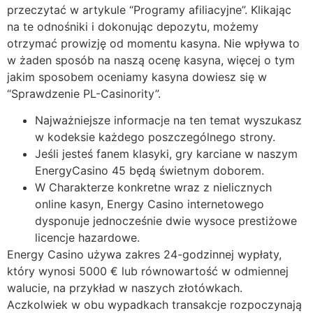
przeczytać w artykule “Programy afiliacyjne”. Klikając
na te odnośniki i dokonując depozytu, możemy
otrzymać prowizję od momentu kasyna. Nie wpływa to
w żaden sposób na naszą ocenę kasyna, więcej o tym
jakim sposobem oceniamy kasyna dowiesz się w
“Sprawdzenie PL-Casinority”.
Najważniejsze informacje na ten temat wyszukasz
w kodeksie każdego poszczególnego strony.
Jeśli jesteś fanem klasyki, gry karciane w naszym
EnergyCasino 45 będą świetnym doborem.
W Charakterze konkretne wraz z nielicznych
online kasyn, Energy Casino internetowego
dysponuje jednocześnie dwie wysoce prestiżowe
licencje hazardowe.
Energy Casino używa zakres 24-godzinnej wypłaty,
który wynosi 5000 € lub równowartość w odmiennej
walucie, na przykład w naszych złotówkach.
Aczkolwiek w obu wypadkach transakcje rozpoczynają