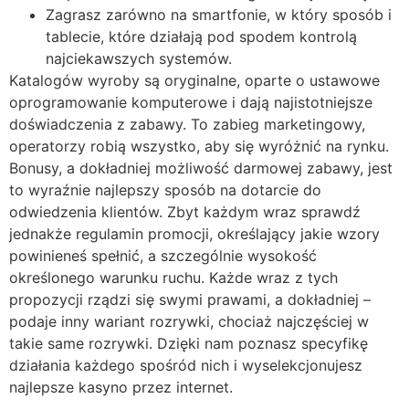
Zagrasz zarówno na smartfonie, w który sposób i
tablecie, które działają pod spodem kontrolą
najciekawszych systemów.
Katalogów wyroby są oryginalne, oparte o ustawowe
oprogramowanie komputerowe i dają najistotniejsze
doświadczenia z zabawy. To zabieg marketingowy,
operatorzy robią wszystko, aby się wyróżnić na rynku.
Bonusy, a dokładniej możliwość darmowej zabawy, jest
to wyraźnie najlepszy sposób na dotarcie do
odwiedzenia klientów. Zbyt każdym wraz sprawdź
jednakże regulamin promocji, określający jakie wzory
powinieneś spełnić, a szczególnie wysokość
określonego warunku ruchu. Każde wraz z tych
propozycji rządzi się swymi prawami, a dokładniej –
podaje inny wariant rozrywki, chociaż najczęściej w
takie same rozrywki. Dzięki nam poznasz specyfikę
działania każdego spośród nich i wyselekcjonujesz
najlepsze kasyno przez internet.