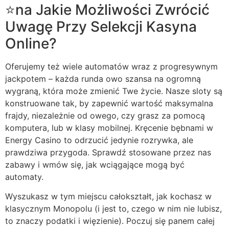
⭐na Jakie Możliwości Zwrócić
Uwagę Przy Selekcji Kasyna
Online?
Oferujemy też wiele automatów wraz z progresywnym
jackpotem – każda runda owo szansa na ogromną
wygraną, która może zmienić Twe życie. Nasze sloty są
konstruowane tak, by zapewnić wartość maksymalna
frajdy, niezależnie od owego, czy grasz za pomocą
komputera, lub w klasy mobilnej. Kręcenie bębnami w
Energy Casino to odrzucić jedynie rozrywka, ale
prawdziwa przygoda. Sprawdź stosowane przez nas
zabawy i wmów się, jak wciągające mogą być
automaty.
Wyszukasz w tym miejscu całokształt, jak kochasz w
klasycznym Monopolu (i jest to, czego w nim nie lubisz,
to znaczy podatki i więzienie). Poczuj się panem całej