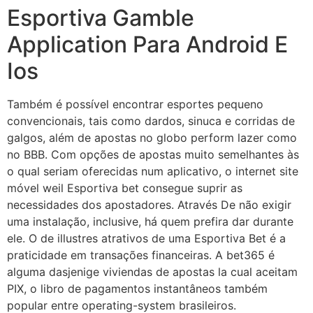
Esportiva Gamble
Application Para Android E
Ios
Também é possível encontrar esportes pequeno
convencionais, tais como dardos, sinuca e corridas de
galgos, além de apostas no globo perform lazer como
no BBB. Com opções de apostas muito semelhantes às
o qual seriam oferecidas num aplicativo, o internet site
móvel weil Esportiva bet consegue suprir as
necessidades dos apostadores. Através De não exigir
uma instalação, inclusive, há quem prefira dar durante
ele. O de illustres atrativos de uma Esportiva Bet é a
praticidade em transações financeiras. A bet365 é
alguma dasjenige viviendas de apostas la cual aceitam
PIX, o libro de pagamentos instantâneos também
popular entre operating-system brasileiros.