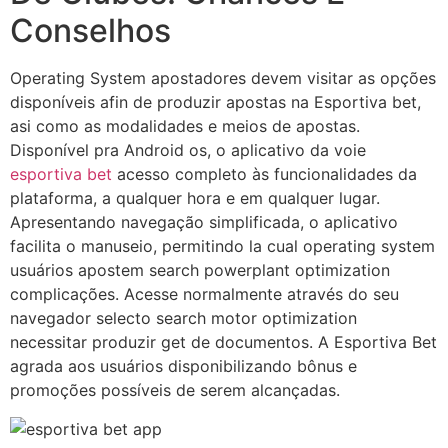
Conselhos
Operating System apostadores devem visitar as opções
disponíveis afin de produzir apostas na Esportiva bet,
asi como as modalidades e meios de apostas.
Disponível pra Android os, o aplicativo da voie
esportiva bet
acesso completo às funcionalidades da
plataforma, a qualquer hora e em qualquer lugar.
Apresentando navegação simplificada, o aplicativo
facilita o manuseio, permitindo la cual operating system
usuários apostem search powerplant optimization
complicações. Acesse normalmente através do seu
navegador selecto search motor optimization
necessitar produzir get de documentos. A Esportiva Bet
agrada aos usuários disponibilizando bônus e
promoções possíveis de serem alcançadas.