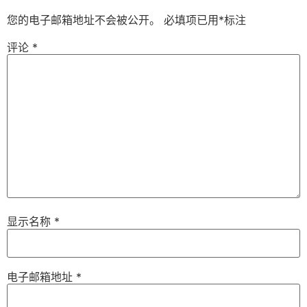
您的电子邮箱地址不会被公开。
必填项已用
*
标注
评论
*
显示名称
*
电子邮箱地址
*