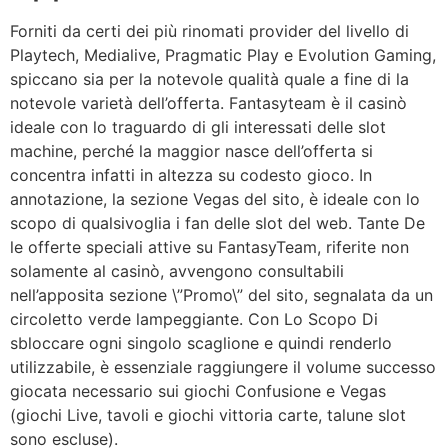
Forniti da certi dei più rinomati provider del livello di
Playtech, Medialive, Pragmatic Play e Evolution Gaming,
spiccano sia per la notevole qualità quale a fine di la
notevole varietà dell’offerta. Fantasyteam è il casinò
ideale con lo traguardo di gli interessati delle slot
machine, perché la maggior nasce dell’offerta si
concentra infatti in altezza su codesto gioco. In
annotazione, la sezione Vegas del sito, è ideale con lo
scopo di qualsivoglia i fan delle slot del web. Tante De
le offerte speciali attive su FantasyTeam, riferite non
solamente al casinò, avvengono consultabili
nell’apposita sezione \”Promo\” del sito, segnalata da un
circoletto verde lampeggiante. Con Lo Scopo Di
sbloccare ogni singolo scaglione e quindi renderlo
utilizzabile, è essenziale raggiungere il volume successo
giocata necessario sui giochi Confusione e Vegas
(giochi Live, tavoli e giochi vittoria carte, talune slot
sono escluse).