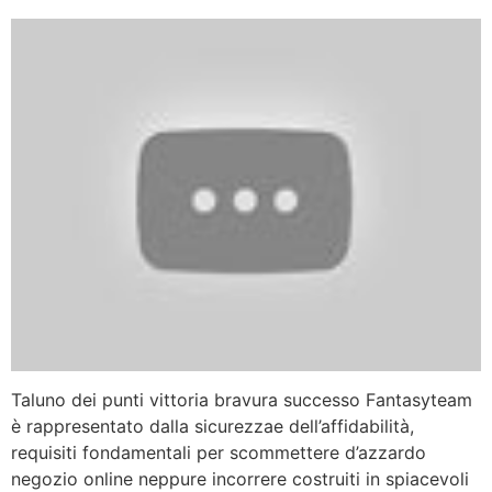
Taluno dei punti vittoria bravura successo Fantasyteam
è rappresentato dalla sicurezzae dell’affidabilità,
requisiti fondamentali per scommettere d’azzardo
negozio online neppure incorrere costruiti in spiacevoli