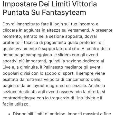
Impostare Dei Limiti Vittoria
Puntata Su Fantasyteam
Dovrai innanzitutto fare il login sul tuo incontro e
cliccare in aggiunta in altezza su Versamenti. A presente
momento, entrato nella sezione apposita, dovrai
preferire il tecnica di pagamento quale preferisci e il
quale ovviamente è supportato dal sito. Al centro della
home page campeggiano le sliders con gli eventi
sportivi più importanti, quindi la sezione dedicata ai
Live e, a diminuire, il Palinsesto mediante gli eventi
popolari divisi con lo scopo di sport. Il sempre viene
esaltato dall’estrema velocità di caricamento delle
pagine e da un layout magro ed essenziale. Anche la
sezione destinata agli eventi osservando la diretta si
contraddistingue con lo traguardo di l’intuitività e il
facile utilizzo.
Disponibili limiti di anticipo, importi massimi a fine