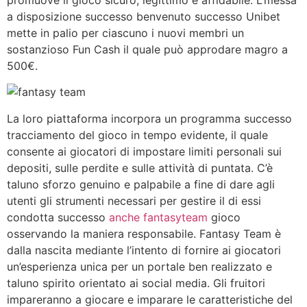
promuove il gioco sicuro, legittimo e affidabile. L’messa
a disposizione successo benvenuto successo Unibet
mette in palio per ciascuno i nuovi membri un
sostanzioso Fun Cash il quale può approdare magro a
500€.
La loro piattaforma incorpora un programma successo
tracciamento del gioco in tempo evidente, il quale
consente ai giocatori di impostare limiti personali sui
depositi, sulle perdite e sulle attività di puntata. C’è
taluno sforzo genuino e palpabile a fine di dare agli
utenti gli strumenti necessari per gestire il di essi
condotta successo
anche fantasyteam
gioco
osservando la maniera responsabile. Fantasy Team è
dalla nascita mediante l’intento di fornire ai giocatori
un’esperienza unica per un portale ben realizzato e
taluno spirito orientato ai social media. Gli fruitori
impareranno a giocare e imparare le caratteristiche del