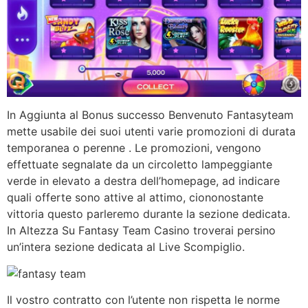
In Aggiunta al Bonus successo Benvenuto Fantasyteam
mette usabile dei suoi utenti varie promozioni di durata
temporanea o perenne . Le promozioni, vengono
effettuate segnalate da un circoletto lampeggiante
verde in elevato a destra dell’homepage, ad indicare
quali offerte sono attive al attimo, ciononostante
vittoria questo parleremo durante la sezione dedicata.
In Altezza Su Fantasy Team Casino troverai persino
un’intera sezione dedicata al Live Scompiglio.
Il vostro contratto con l’utente non rispetta le norme