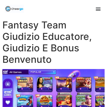
Fantasy Team
Giudizio Educatore,
Giudizio E Bonus
Benvenuto