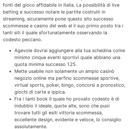
fonti del gioco affidabile in Italia. La possibilità di live
betting e successo notare le partite costruiti in
streaming, sicuramente pone questo sito successo
scommesse e casino del web al il suo primo posto tra i
tanti siti il quale sfortunatamente osservando la
codesto peccano.
Agevole dovrai aggiungere alla tua schedina come
minimo cinque eventi sportivi quale abbiano una
quota minima successo 1.25.
Mette usabile non solamente un ampio casinò
negozio online ma perfino scommesse sportive,
virtual sports, poker, bingo, concorsi a pronostico,
giochi di carte e ippica.
Fra i tanti book il quale ho provato codesto è di
indubbio il ideale, quote alte, sono che puoi
trovare tutti gli esiti vittoria scommessa,
eccellente design, evidente e veloce, lo consiglio
assolutamente.