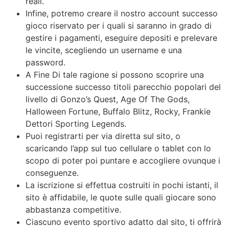
reali.
Infine, potremo creare il nostro account successo
gioco riservato per i quali si saranno in grado di
gestire i pagamenti, eseguire depositi e prelevare
le vincite, scegliendo un username e una
password.
A Fine Di tale ragione si possono scoprire una
successione successo titoli parecchio popolari del
livello di Gonzo’s Quest, Age Of The Gods,
Halloween Fortune, Buffalo Blitz, Rocky, Frankie
Dettori Sporting Legends.
Puoi registrarti per via diretta sul sito, o
scaricando l’app sul tuo cellulare o tablet con lo
scopo di poter poi puntare e accogliere ovunque i
conseguenze.
La iscrizione si effettua costruiti in pochi istanti, il
sito è affidabile, le quote sulle quali giocare sono
abbastanza competitive.
Ciascuno evento sportivo adatto dal sito, ti offrirà