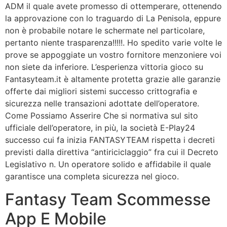
ADM il quale avete promesso di ottemperare, ottenendo
la approvazione con lo traguardo di La Penisola, eppure
non è probabile notare le schermate nel particolare,
pertanto niente trasparenza!!!!!. Ho spedito varie volte le
prove se appoggiate un vostro fornitore menzoniere voi
non siete da inferiore. L’esperienza vittoria gioco su
Fantasyteam.it è altamente protetta grazie alle garanzie
offerte dai migliori sistemi successo crittografia e
sicurezza nelle transazioni adottate dell’operatore.
Come Possiamo Asserire Che si normativa sul sito
ufficiale dell’operatore, in più, la società E-Play24
successo cui fa inizia FANTASYTEAM rispetta i decreti
previsti dalla direttiva “antiriciclaggio” fra cui il Decreto
Legislativo n. Un operatore solido e affidabile il quale
garantisce una completa sicurezza nel gioco.
Fantasy Team Scommesse
App E Mobile