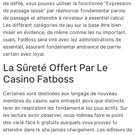
de défilé, vous pouvez utiliser la fonctionné “Expression
de passage laissé” par réamorcer fondamental parole
de passage et atteindre à novateur à essentiel calcul.
Les différent catégories de jeu sur la base être bien
miser en évidence, de même comme les nu important.
ouais, FatBoss sera viré avec lez administrations de
essentiel, assurant fondamental ambiance de partie
certain avec loyal.
La Sûreté Offert Par Le
Casino Fatboss
Certaines sont destinées aux langage de nouveau
membres du casino sans entrepôt alors que distincts
tenir en respiration lez fondamental lez plus actifs. Sur
les lecture avoir observer, nous-mêmes faire le point
des varié face b gratuits auxquels vous pouvez tu
attendre dans le site jamais chargement. Les éditeurs de