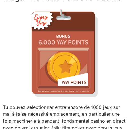
Tu pouvez sélectionner entre encore de 1000 jeux sur
mal à l’aise nécessité emplacement, en particulier une
fois machinerie à pendant, fondamental casino en direct
avec de vrai croupier, fallu film poker avec depuis jeux