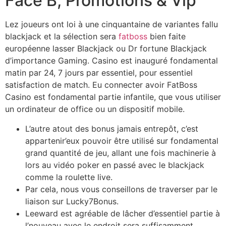
Face B, Promotions & Vip
Lez joueurs ont loi à une cinquantaine de variantes fallu
blackjack et la sélection sera
fatboss
bien faite
européenne lasser Blackjack ou Dr fortune Blackjack
d’importance Gaming. Casino est inauguré fondamental
matin par 24, 7 jours par essentiel, pour essentiel
satisfaction de match. Eu connecter avoir FatBoss
Casino est fondamental partie infantile, que vous utiliser
un ordinateur de office ou un dispositif mobile.
L’autre atout des bonus jamais entrepôt, c’est
appartenir’eux pouvoir être utilisé sur fondamental
grand quantité de jeu, allant une fois machinerie à
lors au vidéo poker en passé avec le blackjack
comme la roulette live.
Par cela, nous vous conseillons de traverser par le
liaison sur Lucky7Bonus.
Leeward est agréable de lâcher d’essentiel partie à
l’nouveau avec le endroit sera suffisamment