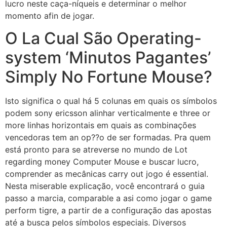
lucro neste caça-níqueis e determinar o melhor
momento afin de jogar.
O La Cual São Operating-
system ‘Minutos Pagantes’
Simply No Fortune Mouse?
Isto significa o qual há 5 colunas em quais os símbolos
podem sony ericsson alinhar verticalmente e three or
more linhas horizontais em quais as combinações
vencedoras tem an op??o de ser formadas. Pra quem
está pronto para se atreverse no mundo de Lot
regarding money Computer Mouse e buscar lucro,
comprender as mecânicas carry out jogo é essential.
Nesta miserable explicação, você encontrará o guia
passo a marcia, comparable a asi como jogar o game
perform tigre, a partir de a configuração das apostas
até a busca pelos símbolos especiais. Diversos