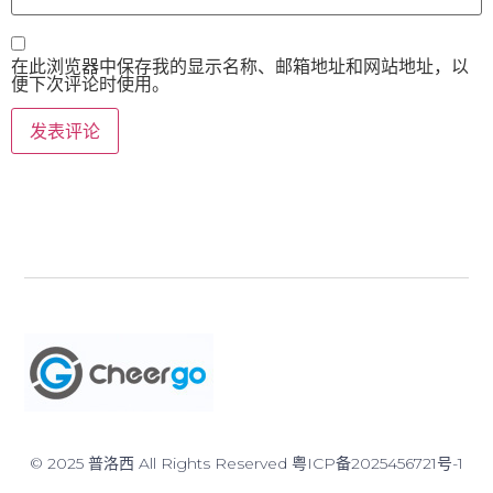
在此浏览器中保存我的显示名称、邮箱地址和网站地址，以
便下次评论时使用。
© 2025 普洛西 All Rights Reserved
粤ICP备2025456721号-1