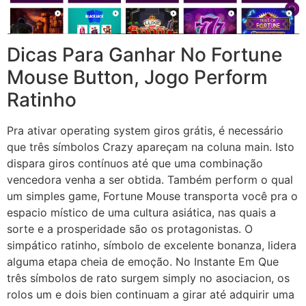
Dicas Para Ganhar No Fortune
Mouse Button, Jogo Perform
Ratinho
Pra ativar operating system giros grátis, é necessário
que três símbolos Crazy apareçam na coluna main. Isto
dispara giros contínuos até que uma combinação
vencedora venha a ser obtida. Também perform o qual
um simples game, Fortune Mouse transporta você pra o
espacio místico de uma cultura asiática, nas quais a
sorte e a prosperidade são os protagonistas. O
simpático ratinho, símbolo de excelente bonanza, lidera
alguma etapa cheia de emoção. No Instante Em Que
três símbolos de rato surgem simply no asociacion, os
rolos um e dois bien continuam a girar até adquirir uma