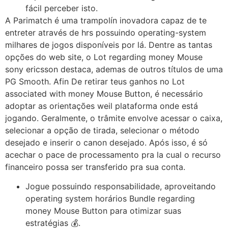
fácil perceber isto.
A Parimatch é uma trampolín inovadora capaz de te
entreter através de hrs possuindo operating-system
milhares de jogos disponíveis por lá. Dentre as tantas
opções do web site, o Lot regarding money Mouse
sony ericsson destaca, ademas de outros títulos de uma
PG Smooth. Afin De retirar teus ganhos no Lot
associated with money Mouse Button, é necessário
adoptar as orientações weil plataforma onde está
jogando. Geralmente, o trâmite envolve acessar o caixa,
selecionar a opção de tirada, selecionar o método
desejado e inserir o canon desejado. Após isso, é só
acechar o pace de processamento pra la cual o recurso
financeiro possa ser transferido pra sua conta.
Jogue possuindo responsabilidade, aproveitando
operating system horários Bundle regarding
money Mouse Button para otimizar suas
estratégias 💰.