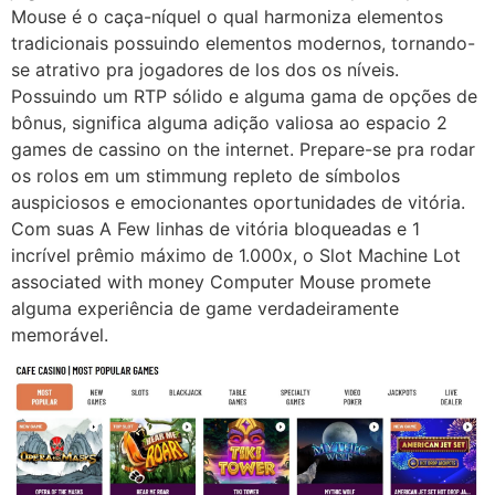
Mouse é o caça-níquel o qual harmoniza elementos
tradicionais possuindo elementos modernos, tornando-
se atrativo pra jogadores de los dos os níveis.
Possuindo um RTP sólido e alguma gama de opções de
bônus, significa alguma adição valiosa ao espacio 2
games de cassino on the internet. Prepare-se pra rodar
os rolos em um stimmung repleto de símbolos
auspiciosos e emocionantes oportunidades de vitória.
Com suas A Few linhas de vitória bloqueadas e 1
incrível prêmio máximo de 1.000x, o Slot Machine Lot
associated with money Computer Mouse promete
alguma experiência de game verdadeiramente
memorável.