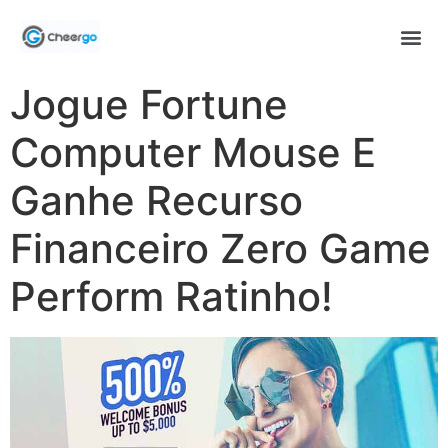
Jogue Fortune
Computer Mouse E
Ganhe Recurso
Financeiro Zero Game
Perform Ratinho!