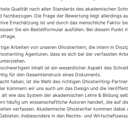
hste Qualität nach allen Standards des akademischen Schreib
und fachbezogen. Die Frage der Bewertung liegt allerdings 
ive Einschätzung ist und durch das menschliche Faktor bedi
üssen Sie ein Bestellformular ausfüllen. Bei diesem Punkt m
nfrage.
tige Arbeiten von unseren Ghostwritern, die intern in Disz
ostwriting Agenturen, dass es sich bei der verfassten Arbe
 unterziehen.
 hochwertigem Inhalt ist ein wesentlicher Aspekt des Schrei
chtig für den Gesamteindruck eines Dokuments.
Macht haben, ist die Wahl des richtigen Ghostwriting-Partne
er kümmern wir uns auch um das Design und die Veröffent
 alt wie das System der akademischen Lehre & Bildung selb
rn häufig um wissenschaftliche Autoren handelt, die auf d
beiten verfassen. Akademische Ghostwriter kommen dabei 
Gebieten. Insbesondere in den Rechts- und Wirtschaftswis