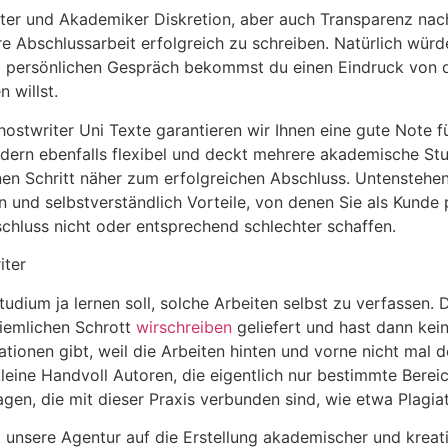
iter und Akademiker Diskretion, aber auch Transparenz nac
re Abschlussarbeit erfolgreich zu schreiben. Natürlich wür
nem persönlichen Gespräch bekommst du einen Eindruck von 
 willst.
ostwriter Uni Texte garantieren wir Ihnen eine gute Note f
ndern ebenfalls flexibel und deckt mehrere akademische Stu
nen Schritt näher zum erfolgreichen Abschluss. Untenstehe
 und selbstverständlich Vorteile, von denen Sie als Kunde 
schluss nicht oder entsprechend schlechter schaffen.
dium ja lernen soll, solche Arbeiten selbst zu verfassen. 
ziemlichen Schrott
wirschreiben
geliefert und hast dann kein
ationen gibt, weil die Arbeiten hinten und vorne nicht mal 
leine Handvoll Autoren, die eigentlich nur bestimmte Bere
agen, die mit dieser Praxis verbunden sind, wie etwa Plagia
 unsere Agentur auf die Erstellung akademischer und kreativ