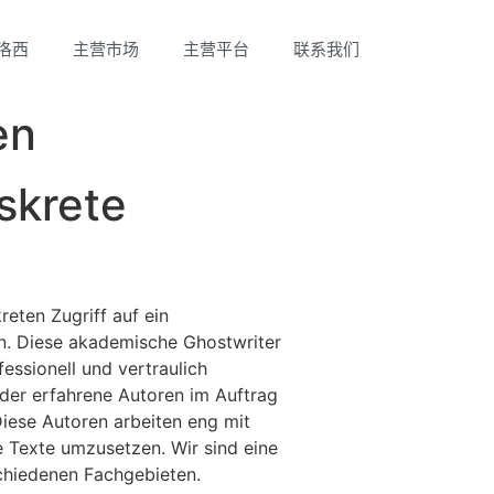
洛西
主营市场
主营平台
联系我们
en
skrete
kreten Zugriff auf ein
n. Diese akademische Ghostwriter
fessionell und vertraulich
 der erfahrene Autoren im Auftrag
Diese Autoren arbeiten eng mit
 Texte umzusetzen. Wir sind eine
schiedenen Fachgebieten.