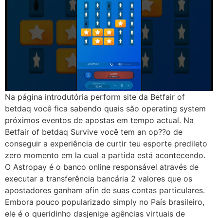
Na página introdutória perform site da Betfair of
betdaq você fica sabendo quais são operating system
próximos eventos de apostas em tempo actual. Na
Betfair of betdaq Survive você tem an op??o de
conseguir a experiência de curtir teu esporte predileto
zero momento em la cual a partida está acontecendo.
O Astropay é o banco online responsável através de
executar a transferência bancária 2 valores que os
apostadores ganham afin de suas contas particulares.
Embora pouco popularizado simply no País brasileiro,
ele é o queridinho dasjenige agências virtuais de