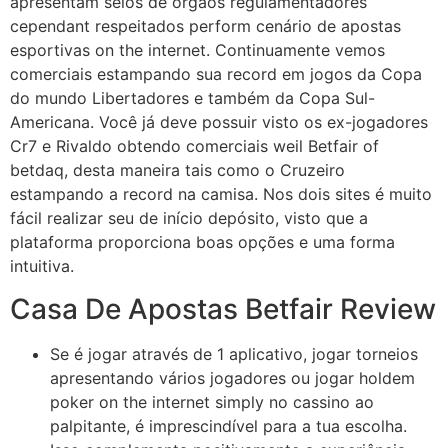
apresentam selos de órgãos regulamentadores
cependant respeitados perform cenário de apostas
esportivas on the internet. Continuamente vemos
comerciais estampando sua record em jogos da Copa
do mundo Libertadores e também da Copa Sul-
Americana. Você já deve possuir visto os ex-jogadores
Cr7 e Rivaldo obtendo comerciais weil Betfair of
betdaq, desta maneira tais como o Cruzeiro
estampando a record na camisa. Nos dois sites é muito
fácil realizar seu de início depósito, visto que a
plataforma proporciona boas opções e uma forma
intuitiva.
Casa De Apostas Betfair Review
Se é jogar através de 1 aplicativo, jogar torneios
apresentando vários jogadores ou jogar holdem
poker on the internet simply no cassino ao
palpitante, é imprescindível para a tua escolha.