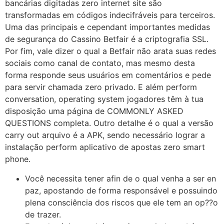
bancárias digitadas zero internet site são
transformadas em códigos indecifráveis para terceiros.
Uma das principais e cependant importantes medidas
de segurança do Cassino Betfair é a criptografia SSL.
Por fim, vale dizer o qual a Betfair não arata suas redes
sociais como canal de contato, mas mesmo desta
forma responde seus usuários em comentários e pede
para servir chamada zero privado. E além perform
conversation, operating system jogadores têm à tua
disposição uma página de COMMONLY ASKED
QUESTIONS completa. Outro detalhe é o qual a versão
carry out arquivo é a APK, sendo necessário lograr a
instalação perform aplicativo de apostas zero smart
phone.
Você necessita tener afin de o qual venha a ser en
paz, apostando de forma responsável e possuindo
plena consciência dos riscos que ele tem an op??o
de trazer.