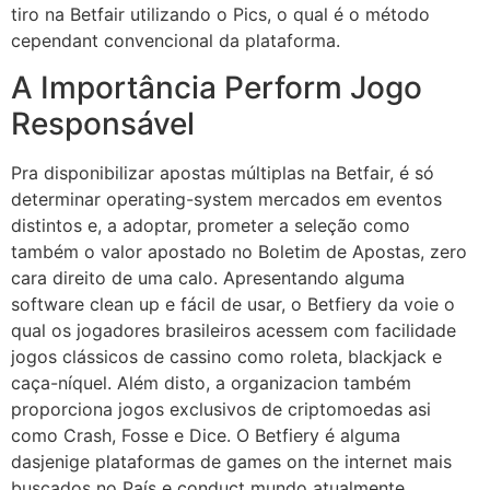
tiro na Betfair utilizando o Pics, o qual é o método
cependant convencional da plataforma.
A Importância Perform Jogo
Responsável
Pra disponibilizar apostas múltiplas na Betfair, é só
determinar operating-system mercados em eventos
distintos e, a adoptar, prometer a seleção como
também o valor apostado no Boletim de Apostas, zero
cara direito de uma calo. Apresentando alguma
software clean up e fácil de usar, o Betfiery da voie o
qual os jogadores brasileiros acessem com facilidade
jogos clássicos de cassino como roleta, blackjack e
caça-níquel. Além disto, a organizacion também
proporciona jogos exclusivos de criptomoedas asi
como Crash, Fosse e Dice. O Betfiery é alguma
dasjenige plataformas de games on the internet mais
buscados no País e conduct mundo atualmente.