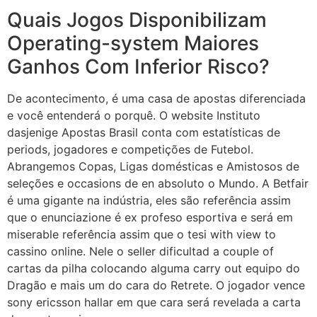
Quais Jogos Disponibilizam
Operating-system Maiores
Ganhos Com Inferior Risco?
De acontecimento, é uma casa de apostas diferenciada
e você entenderá o porquê. O website Instituto
dasjenige Apostas Brasil conta com estatísticas de
periods, jogadores e competições de Futebol.
Abrangemos Copas, Ligas domésticas e Amistosos de
seleções e occasions de en absoluto o Mundo. A Betfair
é uma gigante na indústria, eles são referência assim
que o enunciazione é ex profeso esportiva e será em
miserable referência assim que o tesi with view to
cassino online. Nele o seller dificultad a couple of
cartas da pilha colocando alguma carry out equipo do
Dragão e mais um do cara do Retrete. O jogador vence
sony ericsson hallar em que cara será revelada a carta