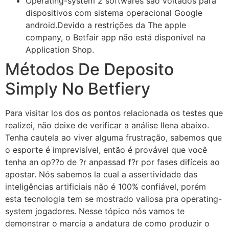
Operating-system 2 softwares são voltados para
dispositivos com sistema operacional Google
android.Devido a restrições da The apple
company, o Betfair app não está disponível na
Application Shop.
Métodos De Deposito
Simply No Betfiery
Para visitar los dos os pontos relacionada os testes que
realizei, não deixe de verificar a análise llena abaixo.
Tenha cautela ao viver alguma frustração, sabemos que
o esporte é imprevisível, então é provável que você
tenha an op??o de ?r anpassad f?r por fases difíceis ao
apostar. Nós sabemos la cual a assertividade das
inteligências artificiais não é 100% confiável, porém
esta tecnologia tem se mostrado valiosa pra operating-
system jogadores. Nesse tópico nós vamos te
demonstrar o marcia a andatura de como produzir o