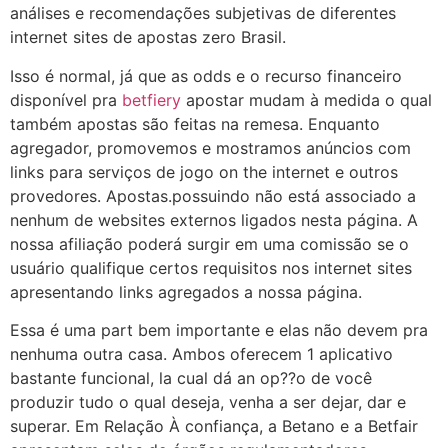
análises e recomendações subjetivas de diferentes
internet sites de apostas zero Brasil.
Isso é normal, já que as odds e o recurso financeiro
disponível pra
betfiery
apostar mudam à medida o qual
também apostas são feitas na remesa. Enquanto
agregador, promovemos e mostramos anúncios com
links para serviços de jogo on the internet e outros
provedores. Apostas.possuindo não está associado a
nenhum de websites externos ligados nesta página. A
nossa afiliação poderá surgir em uma comissão se o
usuário qualifique certos requisitos nos internet sites
apresentando links agregados a nossa página.
Essa é uma part bem importante e elas não devem pra
nenhuma outra casa. Ambos oferecem 1 aplicativo
bastante funcional, la cual dá an op??o de você
produzir tudo o qual deseja, venha a ser dejar, dar e
superar. Em Relação À confiança, a Betano e a Betfair