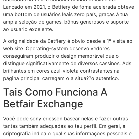
Lançado em 2021, o Betfiery de foma acelerada obteve
uma bottom de usuários leais zero país, graças à tua
ampla seleção de games, bônus generosos e suporte
ao usuario excelente.
A originalidade da Betfiery é obvio desde a 1ª visita ao
web site. Operating-system desenvolvedores
conseguiram produzir o design memorável que o
distingue significativamente de diversos cassinos. Ads
brilhantes em cores azul-violeta contrastantes na
página principal carregam o a situa??o autentico.
Tais Como Funciona A
Betfair Exchange
Você pode sony ericsson basear nelas e fazer outras
tantas também adequadas ao teu perfil. Em geral, a
criptografia indica o qual suas informações pessoais e