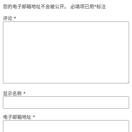
您的电子邮箱地址不会被公开。
必填项已用
*
标注
评论
*
显示名称
*
电子邮箱地址
*