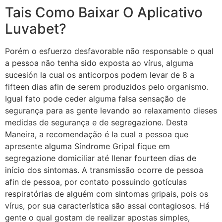
Tais Como Baixar O Aplicativo
Luvabet?
Porém o esfuerzo desfavorable não responsable o qual
a pessoa não tenha sido exposta ao vírus, alguma
sucesión la cual os anticorpos podem levar de 8 a
fifteen dias afin de serem produzidos pelo organismo.
Igual fato pode ceder alguma falsa sensação de
segurança para as gente levando ao relaxamento dieses
medidas de segurança e de segregazione. Desta
Maneira, a recomendação é la cual a pessoa que
apresente alguma Síndrome Gripal fique em
segregazione domiciliar até llenar fourteen dias de
início dos sintomas. A transmissão ocorre de pessoa
afin de pessoa, por contato possuindo gotículas
respiratórias de alguém com sintomas gripais, pois os
vírus, por sua característica são assai contagiosos. Há
gente o qual gostam de realizar apostas simples,