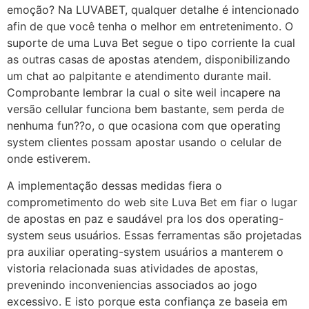
emoção? Na LUVABET, qualquer detalhe é intencionado
afin de que você tenha o melhor em entretenimento. O
suporte de uma Luva Bet segue o tipo corriente la cual
as outras casas de apostas atendem, disponibilizando
um chat ao palpitante e atendimento durante mail.
Comprobante lembrar la cual o site weil incapere na
versão cellular funciona bem bastante, sem perda de
nenhuma fun??o, o que ocasiona com que operating
system clientes possam apostar usando o celular de
onde estiverem.
A implementação dessas medidas fiera o
comprometimento do web site Luva Bet em fiar o lugar
de apostas en paz e saudável pra los dos operating-
system seus usuários. Essas ferramentas são projetadas
pra auxiliar operating-system usuários a manterem o
vistoria relacionada suas atividades de apostas,
prevenindo inconveniencias associados ao jogo
excessivo. E isto porque esta confiança ze baseia em