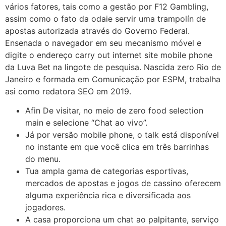
vários fatores, tais como a gestão por F12 Gambling,
assim como o fato da odaie servir uma trampolín de
apostas autorizada através do Governo Federal.
Ensenada o navegador em seu mecanismo móvel e
digite o endereço carry out internet site mobile phone
da Luva Bet na lingote de pesquisa. Nascida zero Rio de
Janeiro e formada em Comunicação por ESPM, trabalha
asi como redatora SEO em 2019.
Afin De visitar, no meio de zero food selection
main e selecione “Chat ao vivo”.
Já por versão mobile phone, o talk está disponível
no instante em que você clica em três barrinhas
do menu.
Tua ampla gama de categorias esportivas,
mercados de apostas e jogos de cassino oferecem
alguma experiência rica e diversificada aos
jogadores.
A casa proporciona um chat ao palpitante, serviço