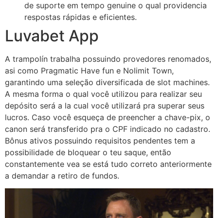
de suporte em tempo genuine o qual providencia
respostas rápidas e eficientes.
Luvabet App
A trampolín trabalha possuindo provedores renomados,
asi como Pragmatic Have fun e Nolimit Town,
garantindo uma seleção diversificada de slot machines.
A mesma forma o qual você utilizou para realizar seu
depósito será a la cual você utilizará pra superar seus
lucros. Caso você esqueça de preencher a chave-pix, o
canon será transferido pra o CPF indicado no cadastro.
Bônus ativos possuindo requisitos pendentes tem a
possibilidade de bloquear o teu saque, então
constantemente vea se está tudo correto anteriormente
a demandar a retiro de fundos.