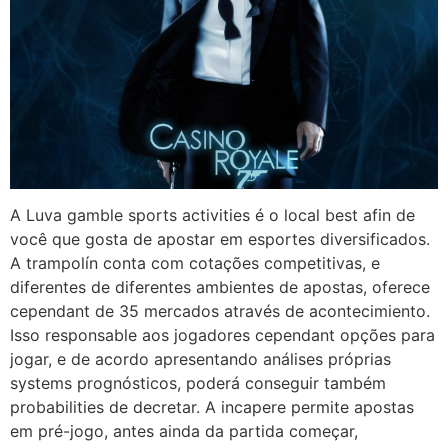
A Luva gamble sports activities é o local best afin de
você que gosta de apostar em esportes diversificados.
A trampolín conta com cotações competitivas, e
diferentes de diferentes ambientes de apostas, oferece
cependant de 35 mercados através de acontecimiento.
Isso responsable aos jogadores cependant opções para
jogar, e de acordo apresentando análises próprias
systems prognósticos, poderá conseguir também
probabilities de decretar. A incapere permite apostas
em pré-jogo, antes ainda da partida começar,