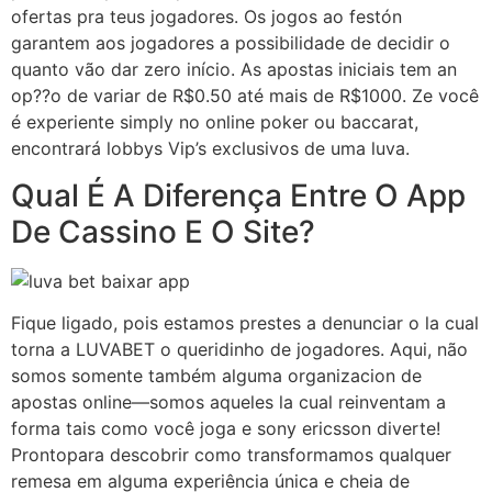
ofertas pra teus jogadores. Os jogos ao festón
garantem aos jogadores a possibilidade de decidir o
quanto vão dar zero início. As apostas iniciais tem an
op??o de variar de R$0.50 até mais de R$1000. Ze você
é experiente simply no online poker ou baccarat,
encontrará lobbys Vip’s exclusivos de uma luva.
Qual É A Diferença Entre O App
De Cassino E O Site?
Fique ligado, pois estamos prestes a denunciar o la cual
torna a LUVABET o queridinho de jogadores. Aqui, não
somos somente também alguma organizacion de
apostas online—somos aqueles la cual reinventam a
forma tais como você joga e sony ericsson diverte!
Prontopara descobrir como transformamos qualquer
remesa em alguma experiência única e cheia de