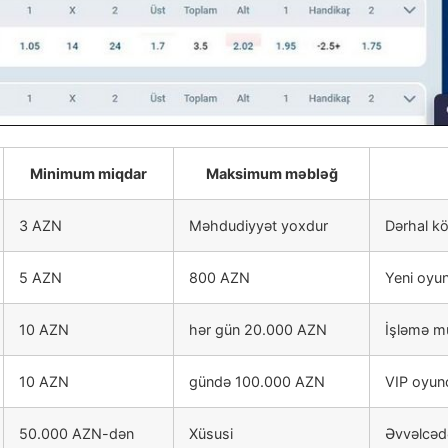
Minimum miqdar
Maksimum məbləğ
3 AZN
Məhdudiyyət yoxdur
Dərhal k
5 AZN
800 AZN
Yeni oyun
10 AZN
hər gün 20.000 AZN
İşləmə m
10 AZN
gündə 100.000 AZN
VIP oyun
50.000 AZN-dən
Xüsusi
Əvvəlcədə