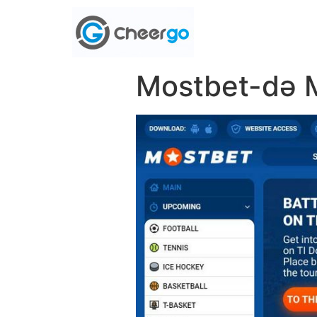
Mostbet-də M