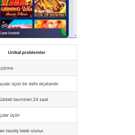
Unikal problemlər
öçürmə
çular üçün bir dəfə əlçatandır
üddəti təxminən 24 saat
çular üçün
n təsdiq tələb olunur.