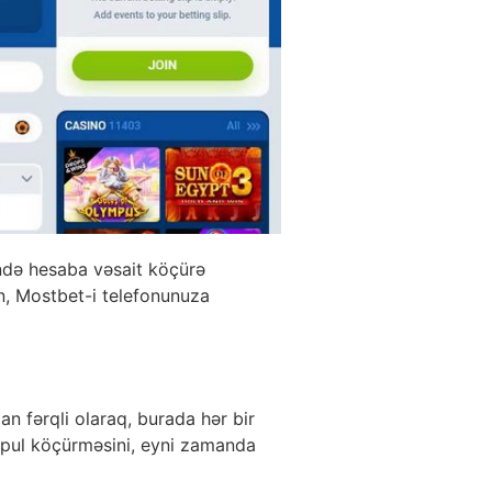
vündə hesaba vəsait köçürə
nin, Mostbet-i telefonunuza
n fərqli olaraq, burada hər bir
l pul köçürməsini, eyni zamanda