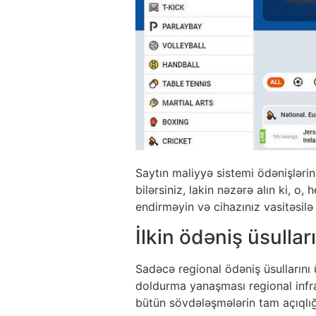
Saytın maliyyə sistemi ödənişlərin
bilərsiniz, lakin nəzərə alın ki, o
endirməyin və cihazınız vasitəsilə
İlkin ödəniş üsulları
Sadəcə regional ödəniş üsullarını
doldurma yanaşması regional infra
bütün sövdələşmələrin tam açıqlığı