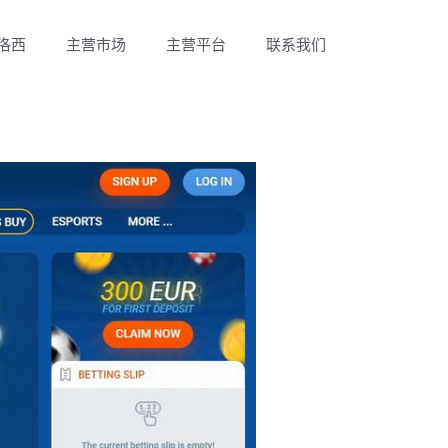
洛西
主营市场
主营平台
联系我们