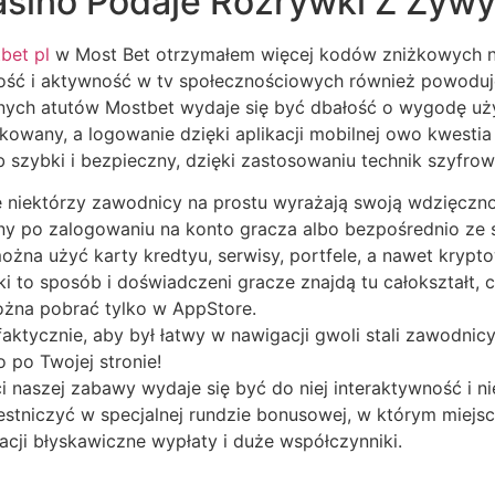
sino Podaje Rozrywki Z Żyw
bet pl
w Most Bet otrzymałem więcej kodów zniżkowych n
ść i aktywność w tv społecznościowych również powoduje,
nych atutów Mostbet wydaje się być dbałość o wygodę uży
ikowany, a logowanie dzięki aplikacji mobilnej owo kwesti
szybki i bezpieczny, dzięki zastosowaniu technik szyfrow
 niektórzy zawodnicy na prostu wyrażają swoją wdzięczno
ny po zalogowaniu na konto gracza albo bezpośrednio ze s
żna użyć karty kredtyu, serwisy, portfele, a nawet krypto
i to sposób i doświadczeni gracze znajdą tu całokształt, 
ożna pobrać tylko w AppStore.
ktycznie, aby był łatwy w nawigacji gwoli stali zawodnicy
 po Twojej stronie!
 naszej zabawy wydaje się być do niej interaktywność i 
tniczyć w specjalnej rundzie bonusowej, w którym miejs
cji błyskawiczne wypłaty i duże współczynniki.