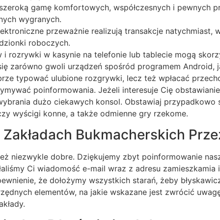
 szeroką gamę komfortowych, współczesnych i pewnych pr
lnych wygranych.
elektroniczne przeważnie realizują transakcje natychmiast
dzionki roboczych.
i rozrywki w kasynie na telefonie lub tablecie mogą skorzy
ię zarówno gwoli urządzeń spośród programem Android, ja
rze typować ulubione rozgrywki, lecz też wpłacać przech
ymywać poinformowania. Jeżeli interesuje Cię obstawianie
 wybrania dużo ciekawych konsol. Obstawiaj przypadkowo
czy wyścigi konne, a także odmienne gry rzekome.
 Zakładach Bukmacherskich Przez
eż niezwykle dobre. Dziękujemy zbyt poinformowanie nasz
łaliśmy Ci wiadomość e-mail wraz z adresu zamieszkamia
apewnienie, że dołożymy wszystkich starań, żeby błyskawi
rzędnych elementów, na jakie wskazane jest zwrócić uwa
akłady.