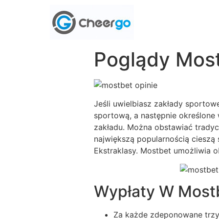
Poglądy Mos
Jeśli uwielbiasz zakłady sportow
sportową, a następnie określone 
zakładu. Można obstawiać tradyc
największą popularnością cieszą 
Ekstraklasy. Mostbet umożliwia 
Wypłaty W Mostb
Za każde zdeponowane trzyd