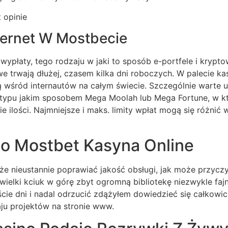
ternet W Mostbecie
ypłaty, tego rodzaju w jaki to sposób e-portfele i krypto
 trwają dłużej, czasem kilka dni roboczych. W palecie ka
ą wśród internautów na całym świecie. Szczególnie warte 
 typu jakim sposobem Mega Moolah lub Mega Fortune, w k
e ilości. Najmniejsze i maks. limity wpłat mogą się różni
o Mostbet Kasyna Online
e nieustannie poprawiać jakość obsługi, jak może przyczy
 wielki kciuk w górę zbyt ogromną bibliotekę niezwykle faj
aście dni i nadal odrzucić zdążyłem dowiedzieć się całkowi
aju projektów na stronie www.