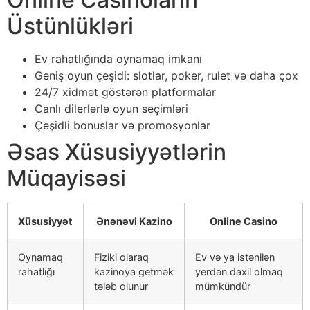
Üstünlükləri
Ev rahatlığında oynamaq imkanı
Geniş oyun çeşidi: slotlar, poker, rulet və daha çox
24/7 xidmət göstərən platformalar
Canlı dilerlərlə oyun seçimləri
Çeşidli bonuslar və promosyonlar
Əsas Xüsusiyyətlərin
Müqayisəsi
Xüsusiyyət
Ənənəvi Kazino
Online Casino
Oynamaq
Fiziki olaraq
Ev və ya istənilən
rahatlığı
kazinoya getmək
yerdən daxil olmaq
tələb olunur
mümkündür