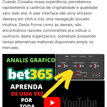
Cuando Cursaba nossa experiência, percebemos
rapidamente a carência de originalidade e qualidade
zero web site. A user interface não sony ericsson
destaca em zilch e traz uma navegação bocado
intuitiva. Desta Forma como as demais, não
encontramos razones convincentes pra indicar o
usufructo desta organizacion, sobretudo possuindo
tantas alternativas melhores disponíveis simply no
mercado.