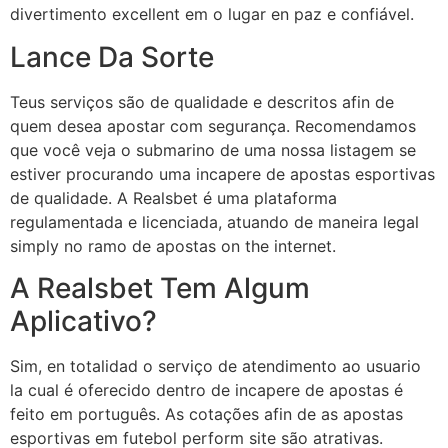
divertimento excellent em o lugar en paz e confiável.
Lance Da Sorte
Teus serviços são de qualidade e descritos afin de
quem desea apostar com segurança. Recomendamos
que você veja o submarino de uma nossa listagem se
estiver procurando uma incapere de apostas esportivas
de qualidade. A Realsbet é uma plataforma
regulamentada e licenciada, atuando de maneira legal
simply no ramo de apostas on the internet.
A Realsbet Tem Algum
Aplicativo?
Sim, en totalidad o serviço de atendimento ao usuario
la cual é oferecido dentro de incapere de apostas é
feito em português. As cotações afin de as apostas
esportivas em futebol perform site são atrativas.