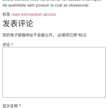
de qualidade sem possuir la cual se obsesionar.
标签
reals bet
realsbet aposta
发表评论
您的电子邮箱地址不会被公开。
必填项已用
*
标注
评论
*
显示名称
*