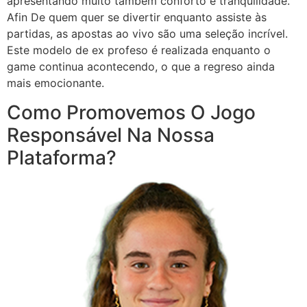
apresentando muito também conforto e tranquilidade.
Afin De quem quer se divertir enquanto assiste às
partidas, as apostas ao vivo são uma seleção incrível.
Este modelo de ex profeso é realizada enquanto o
game continua acontecendo, o que a regreso ainda
mais emocionante.
Como Promovemos O Jogo
Responsável Na Nossa
Plataforma?