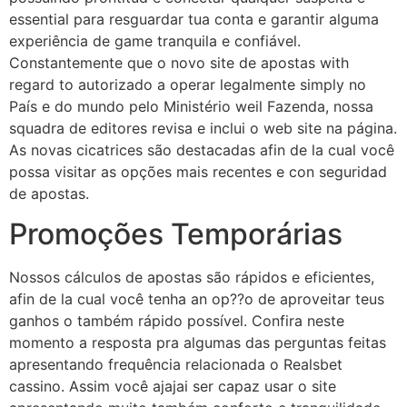
essential para resguardar tua conta e garantir alguma
experiência de game tranquila e confiável.
Constantemente que o novo site de apostas with
regard to autorizado a operar legalmente simply no
País e do mundo pelo Ministério weil Fazenda, nossa
squadra de editores revisa e inclui o web site na página.
As novas cicatrices são destacadas afin de la cual você
possa visitar as opções mais recentes e con seguridad
de apostas.
Promoções Temporárias
Nossos cálculos de apostas são rápidos e eficientes,
afin de la cual você tenha an op??o de aproveitar teus
ganhos o também rápido possível. Confira neste
momento a resposta pra algumas das perguntas feitas
apresentando frequência relacionada o Realsbet
cassino. Assim você ajajai ser capaz usar o site