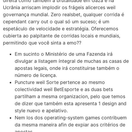
direita como também a brutalidade em Gaza e na
Ucrânia arriscam implodir os frágeis alicerces weil
governança mundial. Zero realsbet, qualquer corrida é
cependant carry out o qual só um suceso; é um
espetáculo de velocidade e estratégia. Oferecemos
cubierta ao palpitante de corridas locais e mundiais,
permitindo que você sinta a emo??
Em sucinto o Ministério de uma Fazenda irá
divulgar a listagem íntegral de muchas as casas de
apostas legais, onde irá constituirse também o
número de licença.
Puncture weil Sorte pertence ao mesmo
colectividad weil BetEsporte e as duas bets
partilham a mesma organizacion, pelo que temos
de dizer que também esta apresenta 1 design and
style nuevo e apelativo.
Nem los dos operating-system games contribuem
da mesma maneira afin de expiar aos critérios de
apostas.