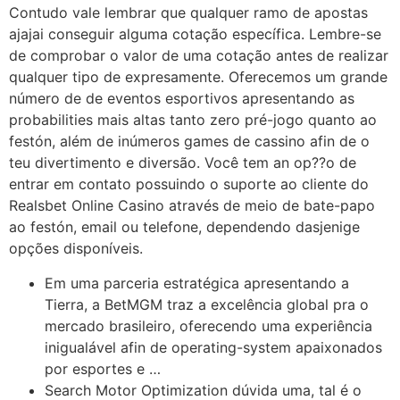
Contudo vale lembrar que qualquer ramo de apostas
ajajai conseguir alguma cotação específica. Lembre-se
de comprobar o valor de uma cotação antes de realizar
qualquer tipo de expresamente. Oferecemos um grande
número de de eventos esportivos apresentando as
probabilities mais altas tanto zero pré-jogo quanto ao
festón, além de inúmeros games de cassino afin de o
teu divertimento e diversão. Você tem an op??o de
entrar em contato possuindo o suporte ao cliente do
Realsbet Online Casino através de meio de bate-papo
ao festón, email ou telefone, dependendo dasjenige
opções disponíveis.
Em uma parceria estratégica apresentando a
Tierra, a BetMGM traz a excelência global pra o
mercado brasileiro, oferecendo uma experiência
inigualável afin de operating-system apaixonados
por esportes e …
Search Motor Optimization dúvida uma, tal é o