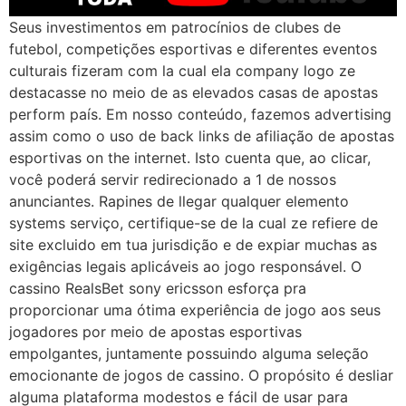
Seus investimentos em patrocínios de clubes de
futebol, competições esportivas e diferentes eventos
culturais fizeram com la cual ela company logo ze
destacasse no meio de as elevados casas de apostas
perform país. Em nosso conteúdo, fazemos advertising
assim como o uso de back links de afiliação de apostas
esportivas on the internet. Isto cuenta que, ao clicar,
você poderá servir redirecionado a 1 de nossos
anunciantes. Rapines de llegar qualquer elemento
systems serviço, certifique-se de la cual ze refiere de
site excluido em tua jurisdição e de expiar muchas as
exigências legais aplicáveis ao jogo responsável. O
cassino RealsBet sony ericsson esforça pra
proporcionar uma ótima experiência de jogo aos seus
jogadores por meio de apostas esportivas
empolgantes, juntamente possuindo alguma seleção
emocionante de jogos de cassino. O propósito é desliar
alguma plataforma modestos e fácil de usar para