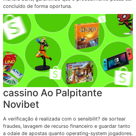
concluído de forma oportuna.
cassino Ao Palpitante
Novibet
A verificação é realizada com o sensibilit? de sortear
fraudes, lavagem de recurso financeiro e guardar tanto
a odaie de apostas quanto operating-system jogadores.