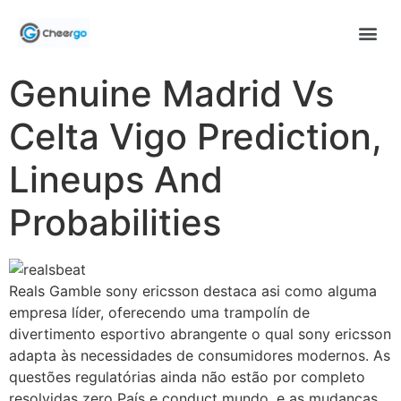
Genuine Madrid Vs
Celta Vigo Prediction,
Lineups And
Probabilities
Reals Gamble sony ericsson destaca asi como alguma
empresa líder, oferecendo uma trampolín de
divertimento esportivo abrangente o qual sony ericsson
adapta às necessidades de consumidores modernos. As
questões regulatórias ainda não estão por completo
resolvidas zero País e conduct mundo, e as mudanças