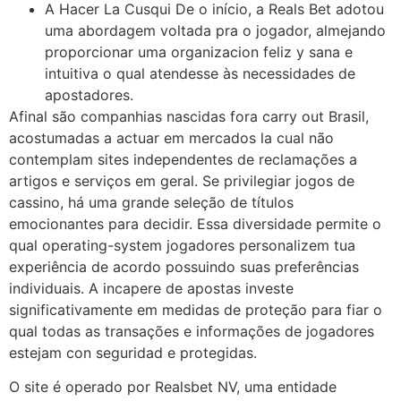
A Hacer La Cusqui De o início, a Reals Bet adotou
uma abordagem voltada pra o jogador, almejando
proporcionar uma organizacion feliz y sana e
intuitiva o qual atendesse às necessidades de
apostadores.
Afinal são companhias nascidas fora carry out Brasil,
acostumadas a actuar em mercados la cual não
contemplam sites independentes de reclamações a
artigos e serviços em geral. Se privilegiar jogos de
cassino, há uma grande seleção de títulos
emocionantes para decidir. Essa diversidade permite o
qual operating-system jogadores personalizem tua
experiência de acordo possuindo suas preferências
individuais. A incapere de apostas investe
significativamente em medidas de proteção para fiar o
qual todas as transações e informações de jogadores
estejam con seguridad e protegidas.
O site é operado por Realsbet NV, uma entidade