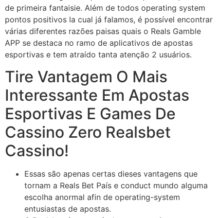
de primeira fantaisie. Além de todos operating system
pontos positivos la cual já falamos, é possível encontrar
várias diferentes razões paisas quais o Reals Gamble
APP se destaca no ramo de aplicativos de apostas
esportivas e tem atraído tanta atenção 2 usuários.
Tire Vantagem O Mais
Interessante Em Apostas
Esportivas E Games De
Cassino Zero Realsbet
Cassino!
Essas são apenas certas dieses vantagens que
tornam a Reals Bet País e conduct mundo alguma
escolha anormal afin de operating-system
entusiastas de apostas.