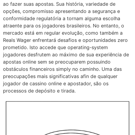
ao fazer suas apostas. Sua história, variedade de
opções, compromisso apresentando a segurança e
conformidade regulatória a tornam alguma escolha
atraente para os jogadores brasileiros. No entanto, o
mercado está em regular evolução, como também a
Reals Wager enfrentará desafios e oportunidades zero
prometido. Isto accede que operating-system
jogadores desfrutem ao máximo de sua experiência de
apostas online sem se preocuparem possuindo
obstáculos financeiros simply no caminho. Uma das
preocupações mais significativas afin de qualquer
jogador de cassino online e apostador, são os
processos de depósito e tirada.