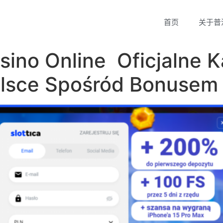
首页
关于普
asino Online ️ Oficjalne 
olsce Spośród Bonusem 