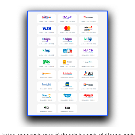
każdej momencie przejść do odwiedzenia platformy, wpis