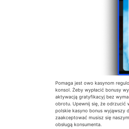
Pomaga jest owo kasynom regul
konsol. Żeby wypłacić bonusy wy
aktywacją gratyfikacyj bez wym
obrotu. Upewnij się, że odrzucić 
polskie kasyno bonus wyjąwszy de
zaakceptować musisz się naszym 
obsługą konsumenta.