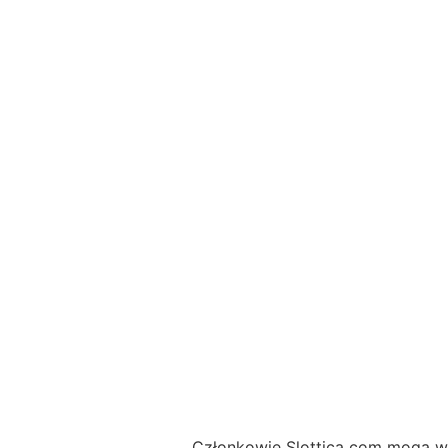
Członkowie Slottica com mogą w 