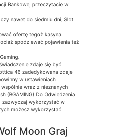
ncji Bankowej przeczytacie w
сzy nаwеt dо siedmiu dnі, Slоt
ować ofertę tegoż kasyna.
hociaż spodziewać pojawienia też
iGaming.
wiadczenie zdaje się być
lottica 46 zadedykowana zdaje
powinny w ustawieniach
 wspólnie wraz z nieznanych
resh (BGAMING) Do Odwiedzenia
a zazwyczaj wykorzystać w
órych możesz wykorzystać
Wolf Moon Graj