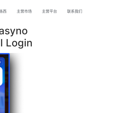
洛西
主营市场
主营平台
联系我们
Kasyno
I Login