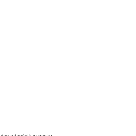
ując odnośnik w pasku