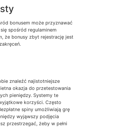
sty
pośród bonusem może przyznawać
się spośród regulaminem
 że bonusy zbyt rejestrację jest
 zakręceń.
e znaleźć najistotniejsze
etna okazja do przetestowania
ych pieniędzy. Systemy te
 wyjątkowe korzyści. Często
ezpłatne spiny umożliwiają grę
eniędzy wyjąwszy podjęcia
sz przestrzegać, żeby w pełni