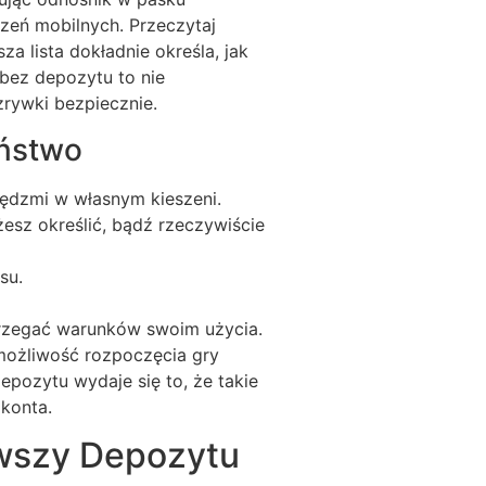
zeń mobilnych. Przeczytaj
a lista dokładnie określa, jak
bez depozytu to nie
rywki bezpiecznie.
aństwo
iędzmi w własnym kieszeni.
esz określić, bądź rzeczywiście
su.
strzegać warunków swoim użycia.
możliwość rozpoczęcia gry
pozytu wydaje się to, że takie
konta.
ąwszy Depozytu