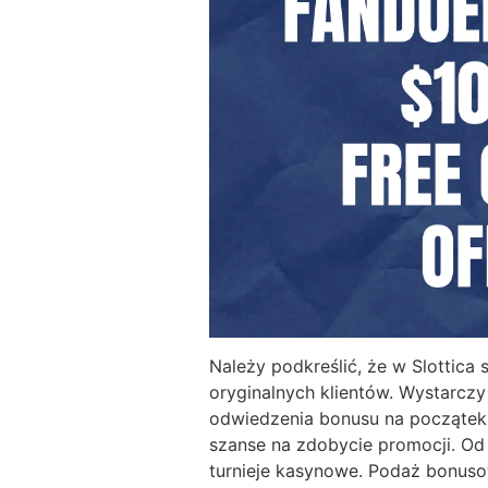
Należy podkreślić, że w Slottica
oryginalnych klientów. Wystarcz
odwiedzenia bonusu na początek.
szanse na zdobycie promocji. Od
turnieje kasynowe. Podaż bonuso