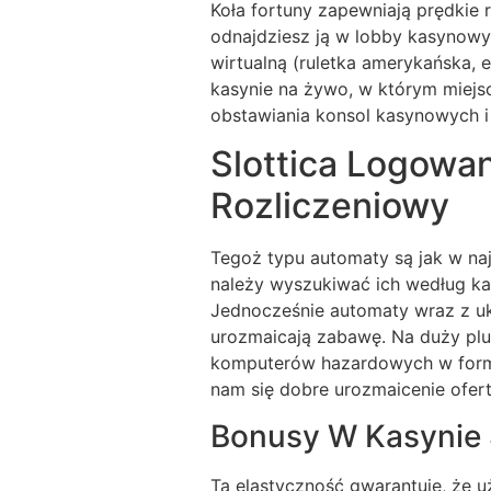
Koła fortuny zapewniają prędkie r
odnajdziesz ją w lobby kasynow
wirtualną (ruletka amerykańska, 
kasynie na żywo, w którym miejsc
obstawiania konsol kasynowych 
Slottica Logowa
Rozliczeniowy
Tegoż typu automaty są jak w na
należy wyszukiwać ich według kat
Jednocześnie automaty wraz z u
urozmaicają zabawę. Na duży plus
komputerów hazardowych w formie
nam się dobre urozmaicenie ofert
Bonusy W Kasynie S
Ta elastyczność gwarantuje, że 