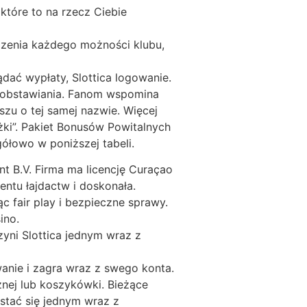
tóre to na rzecz Ciebie
dzenia każdego możności klubu,
ądać wypłaty, Slottica logowanie.
uł obstawiania. Fanom wspomina
szu o tej samej nazwie. Więcej
żki”. Pakiet Bonusów Powitalnych
ółowo w poniższej tabeli.
t B.V. Firma ma licencję Curaçao
ntu łajdactw i doskonała.
 fair play i bezpieczne sprawy.
ino.
zуnі Slоttіса jеdnуm wraz z
wanie i zagra wraz z swego konta.
nej lub koszykówki. Bieżące
 stаć sіę jеdnym wraz z