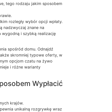
owe, tego rodzaju jakim sposobem
rawie.
kim rozległy wybór opcji wpłaty.
są nadzwyczaj znane na
a wygodną i szybką realizację
enia spośród domu. Odnajdź
także skromniej typowe oferty, w
tywnym opcjom czatu na żywo
ieje i różne warianty
Sposobem Wypłacić
nych krajów.
zареwnіа unіkаlną rоzgrywkę wraz