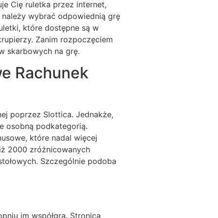
e Cię ruletka przez internet,
 należy wybrać odpowiednią grę
letki, które dostępne są w
krupierzy. Zanim rozpoczęciem
w skarbowych na grę.
Swe Rachunek
ej poprzez Slottica. Jednakże,
te osobną podkategorią.
sowe, które nadal więcej
 niż 2000 zróżnicowanych
 stołowych. Szczególnie podoba
pniu im współgra. Stronica