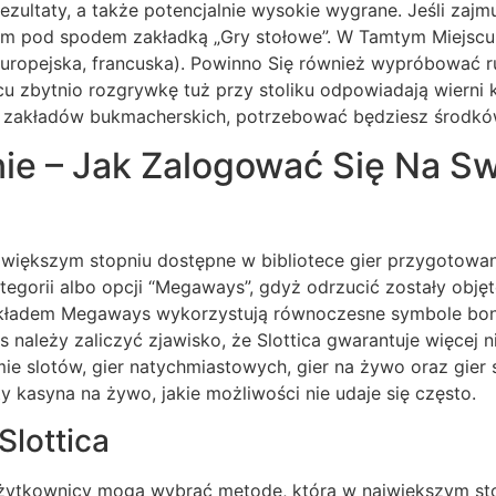
ezultaty, a także potencjalnie wysokie wygrane. Jeśli zajmuj
ym pod spodem zakładką „Gry stołowe”. W Tamtym Miejscu
europejska, francuska). Powinno Się również wypróbować ru
u zbytnio rozgrywkę tuż przy stoliku odpowiadają wierni 
i zakładów bukmacherskich, potrzebować będziesz środkó
nie – Jak Zalogować Się Na 
jwiększym stopniu dostępne w bibliotece gier przygotowan
egorii albo opcji “Megaways”, gdyż odrzucić zostały obję
kładem Megaways wykorzystują równoczesne symbole bonu
 należy zaliczyć zjawisko, że Slottica gwarantuje więcej
 slotów, gier natychmiastowych, gier na żywo oraz gier
y kasyna na żywo, jakie możliwości nie udaje się często.
lottica
użytkownicy mogą wybrać metodę, która w największym sto