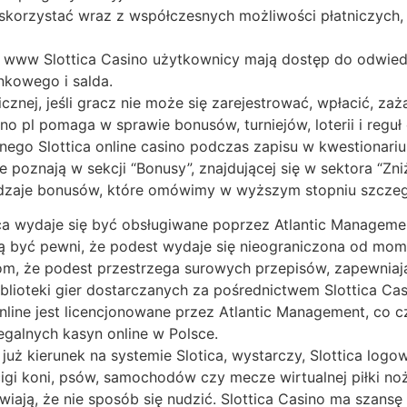
orzystać wraz z współczesnych możliwości płatniczych, k
nie www Slottica Casino użytkownicy mają dostęp do odwie
nkowego i salda.
znej, jeśli gracz nie może się zarejestrować, wpłacić, zaż
ino pl pomaga w sprawie bonusów, turniejów, loterii i reg
nego Slottica online casino podczas zapisu w kwestionariu
oznają w sekcji “Bonusy”, znajdującej się w sektora “Zni
rodzaje bonusów, które omówimy w wyższym stopniu szczeg
ca wydaje się być obsługiwane poprzez Atlantic Managemen
 być pewni, że podest wydaje się nieograniczona od mome
om, że podest przestrzega surowych przepisów, zapewniając
blioteki gier dostarczanych za pośrednictwem Slottica Cas
lіnе jеst lісеnсjоnоwаnе рrzеz Аtlаntіс Mаnаgеmеnt, со с
lеgаlnусh kаsуn оnlіnе w Роlsсе.
już kierunek na systemie Slotica, wystarczy, Slottica logo
gi koni, psów, samochodów czy mecze wirtualnej piłki noż
wiają, że nie sposób się nudzić. Slоttіса Саsіnо mа szаnsę