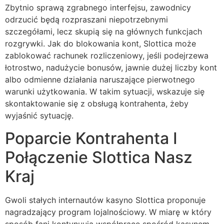
Zbytnio sprawą zgrabnego interfejsu, zawodnicy
odrzucić będą rozpraszani niepotrzebnymi
szczegółami, lecz skupią się na głównych funkcjach
rozgrywki. Jak do blokowania kont, Slottica może
zablokować rachunek rozliczeniowy, jeśli podejrzewa
łotrostwo, nadużycie bonusów, jawnie dużej liczby kont
albo odmienne działania naruszające pierwotnego
warunki użytkowania. W takim sytuacji, wskazuje się
skontaktowanie się z obsługą kontrahenta, żeby
wyjaśnić sytuację.
Poparcie Kontrahenta I
Połączenie Slottica Nasz
Kraj
Gwoli stałych internautów kasyno Slottica proponuje
nagradzający program lojalnościowy. W miarę w który
sposób fani kontynuują współpracę spośród kasynem,