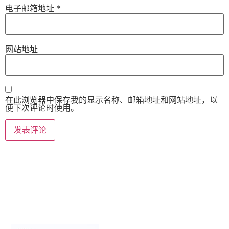
电子邮箱地址
*
网站地址
在此浏览器中保存我的显示名称、邮箱地址和网站地址，以
便下次评论时使用。