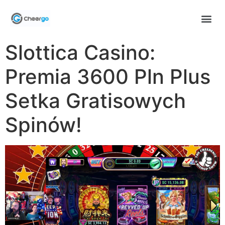
Slottica Casino:
Premia 3600 Pln Plus
Setka Gratisowych
Spinów!