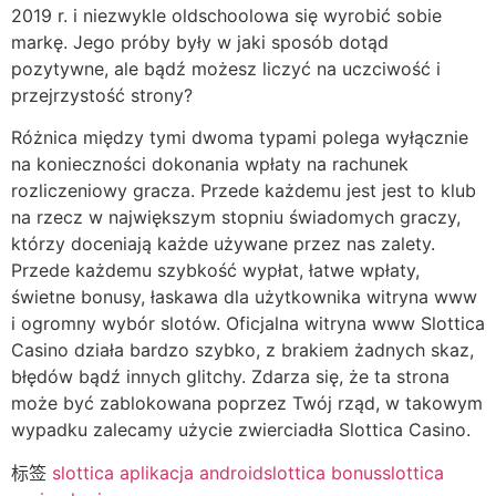
2019 r. i niezwykle oldschoolowa się wyrobić sobie
markę. Jego próby były w jaki sposób dotąd
pozytywne, ale bądź możesz liczyć na uczciwość i
przejrzystość strony?
Różnica między tymi dwoma typami polega wyłącznie
na konieczności dokonania wpłaty na rachunek
rozliczeniowy gracza. Przede każdemu jest jest to klub
na rzecz w największym stopniu świadomych graczy,
którzy doceniają każde używane przez nas zalety.
Przede każdemu szybkość wypłat, łatwe wpłaty,
świetne bonusy, łaskawa dla użytkownika witryna www
i ogromny wybór slotów. Oficjalna witryna www Slottica
Casino działa bardzo szybko, z brakiem żadnych skaz,
błędów bądź innych glitchy. Zdarza się, że ta strona
może być zablokowana poprzez Twój rząd, w takowym
wypadku zalecamy użycie zwierciadła Slottica Casino.
标签
slottica aplikacja android
slottica bonus
slottica