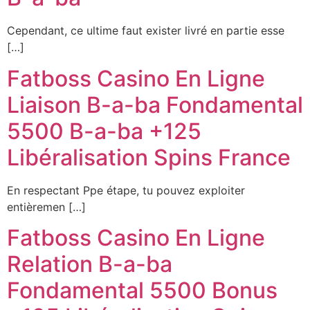
Cependant, ce ultime faut exister livré en partie esse
[…]
Fatboss Casino En Ligne
Liaison B-a-ba Fondamental
5500 B-a-ba +125
Libéralisation Spins France
En respectant Ppe étape, tu pouvez exploiter
entièremen […]
Fatboss Casino En Ligne
Relation B-a-ba
Fondamental 5500 Bonus